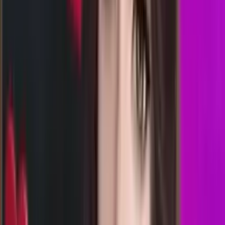
21.00
4
0
0
0
MQ
1792
morocco quatro 21:00 wib
Kamis, 06 Agu
Buka
21.00
20.45
7
1