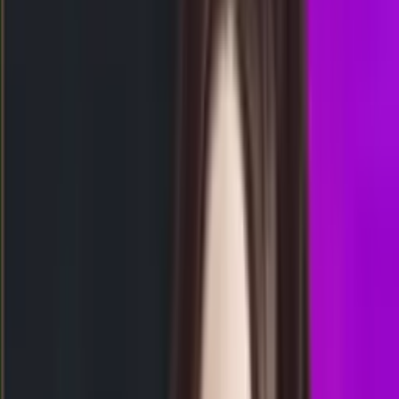
7
1
5
MP
3504
malibucitypools
Rabu, 05 Agu
Buka
00.00
23.50
5
9
2
0