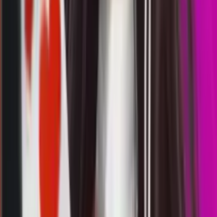
newyork 4d
Kamis, 06 Agu
Buka
17.30
17.15
9
2
6
9
PS
3505
paris lottery
Kamis, 06 Agu