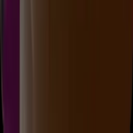
4
0
3
4
SZ
3349
shenzhen lottery
Kamis, 06 Agu
Buka
11.00
10.50
6
8
4
7