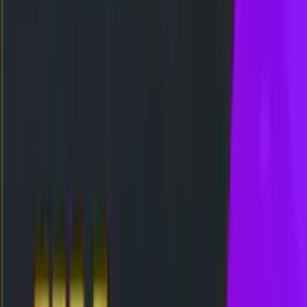
KYSPIN!! RODA BONUS MINGGUAN
BONUS
APK
BONUS DEPOSIT HARIAN – TO
ACK LIVEGAME
ARIAN 3D-3LINE
FREE SPIN 17✘ SPESIAL
IC
CASHBACK SPESIAL - SUPER
KYSPIN!! RODA BONUS MINGGUAN
BONUS
APK
BONUS DEPOSIT HARIAN – TO
ACK LIVEGAME
Daftar
Login
Daftar