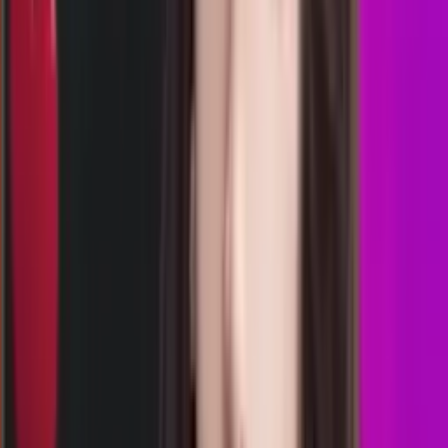
1
3
SL
3505
seoul lottery
Kamis, 06 Agu
Buka
21.00
20.50
4
4
7
3
PC