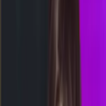
22.45
4
2
4
5
SG
2446
singapore
Rabu, 05 Agu
Buka
17.45
17.30
0