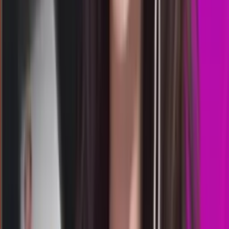
5
4
8
9
MS
1791
morocco quatro 18:00 wib
Kamis, 06 Agu
Buka
18.00
17.50
7
1
6