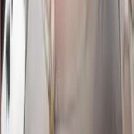
14.00
13.30
7
0
9
7
SD
3505
sydneypools
Kamis, 06 Agu
Buka
14.00