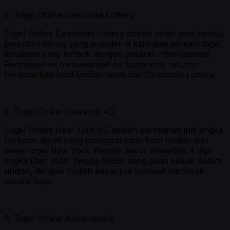
4. Togel Online Cambodia Lottery
Togel Online Cambodia Lottery adalah salah satu bentuk
perjudian daring yang populer di kalangan pemain togel,
terutama yang tertarik dengan pasaran internasional.
Permainan ini menawarkan berbagai jenis taruhan
berdasarkan hasil undian resmi dari Cambodia Lottery,
5. Togel Online Newyork 4D
Togel Online New York 4D adalah permainan judi angka
berbasis digital yang mengacu pada hasil undian dari
pasar togel New York. Pemain harus menebak 4 digit
angka (dari 0000 hingga 9999) yang akan keluar dalam
undian, dengan hadiah besar jika berhasil menebak
secara tepat
6. Togel Online Ankarapools