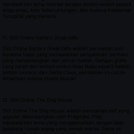
menawarkan tema oriental dengan simbol-simbol seperti
singa emas, koin keberuntungan, dan nuansa tradisional
Tiongkok yang menarik
11. Slot Online Santa's Great Gifts
Slot Online Santa's Great Gifts adalah permainan slot
bertema Natal yang menawarkan pengalaman bermain
yang menyenangkan dan penuh hadiah. Dengan grafis
yang cerah dan simbol-simbol khas Natal seperti hadiah,
pohon cemara, dan Santa Claus, permainan ini cocok
dimainkan selama musim liburan
12. Slot Online The Dog House
Slot Online The Dog House adalah permainan slot yang
populer dikembangkan oleh Pragmatic Play,
menawarkan tema yang menggemaskan dengan latar
belakang rumah anjing yang penuh warna. Game ini