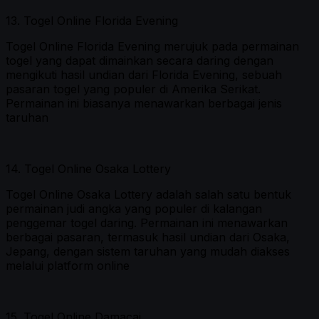
13. Togel Online Florida Evening
Togel Online Florida Evening merujuk pada permainan
togel yang dapat dimainkan secara daring dengan
mengikuti hasil undian dari Florida Evening, sebuah
pasaran togel yang populer di Amerika Serikat.
Permainan ini biasanya menawarkan berbagai jenis
taruhan
14. Togel Online Osaka Lottery
Togel Online Osaka Lottery adalah salah satu bentuk
permainan judi angka yang populer di kalangan
penggemar togel daring. Permainan ini menawarkan
berbagai pasaran, termasuk hasil undian dari Osaka,
Jepang, dengan sistem taruhan yang mudah diakses
melalui platform online
15. Togel Online Damacai