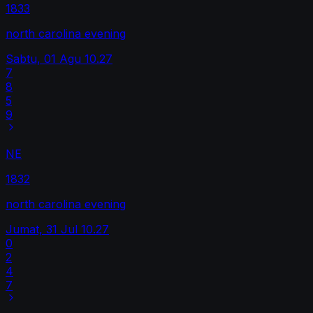
1833
north carolina evening
Sabtu, 01 Agu
10.27
7
8
5
9
NE
1832
north carolina evening
Jumat, 31 Jul
10.27
0
2
4
7