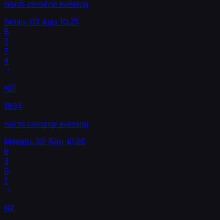
north carolina evening
Senin, 03 Agu
10.25
8
7
7
4
NE
1834
north carolina evening
Minggu, 02 Agu
10.26
6
3
9
1
NE