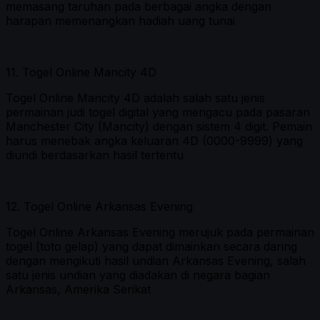
memasang taruhan pada berbagai angka dengan
harapan memenangkan hadiah uang tunai
11. Togel Online Mancity 4D
Togel Online Mancity 4D adalah salah satu jenis
permainan judi togel digital yang mengacu pada pasaran
Manchester City (Mancity) dengan sistem 4 digit. Pemain
harus menebak angka keluaran 4D (0000-9999) yang
diundi berdasarkan hasil tertentu
12. Togel Online Arkansas Evening
Togel Online Arkansas Evening merujuk pada permainan
togel (toto gelap) yang dapat dimainkan secara daring
dengan mengikuti hasil undian Arkansas Evening, salah
satu jenis undian yang diadakan di negara bagian
Arkansas, Amerika Serikat