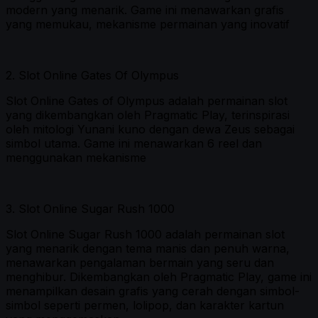
modern yang menarik. Game ini menawarkan grafis
yang memukau, mekanisme permainan yang inovatif
2. Slot Online Gates Of Olympus
Slot Online Gates of Olympus adalah permainan slot
yang dikembangkan oleh Pragmatic Play, terinspirasi
oleh mitologi Yunani kuno dengan dewa Zeus sebagai
simbol utama. Game ini menawarkan 6 reel dan
menggunakan mekanisme
3. Slot Online Sugar Rush 1000
Slot Online Sugar Rush 1000 adalah permainan slot
yang menarik dengan tema manis dan penuh warna,
menawarkan pengalaman bermain yang seru dan
menghibur. Dikembangkan oleh Pragmatic Play, game ini
menampilkan desain grafis yang cerah dengan simbol-
simbol seperti permen, lolipop, dan karakter kartun