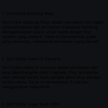
1. Slot Online Mahjong Ways
Slot Online Mahjong Ways adalah permainan slot digital
yang terinspirasi dari permainan tradisional Mahjong,
menggabungkan unsur-unsur klasik dengan fitur
modern yang menarik. Game ini menawarkan grafis
yang memukau, mekanisme permainan yang inovatif
2. Slot Online Gates Of Olympus
Slot Online Gates of Olympus adalah permainan slot
yang dikembangkan oleh Pragmatic Play, terinspirasi
oleh mitologi Yunani kuno dengan dewa Zeus sebagai
simbol utama. Game ini menawarkan 6 reel dan
menggunakan mekanisme
3. Slot Online Sugar Rush 1000