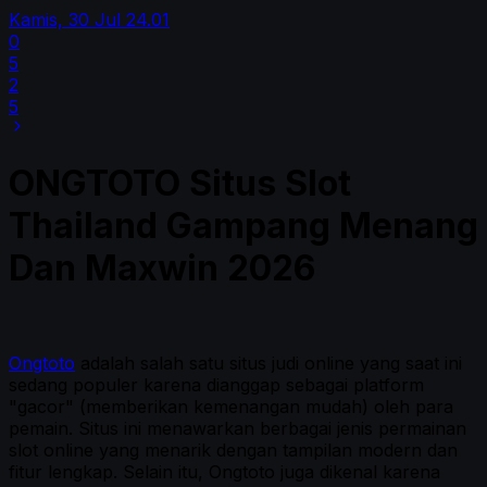
Kamis, 30 Jul
24.01
0
5
2
5
ONGTOTO Situs Slot
Thailand Gampang Menang
Dan Maxwin 2026
Ongtoto
adalah salah satu situs judi online yang saat ini
sedang populer karena dianggap sebagai platform
"gacor" (memberikan kemenangan mudah) oleh para
pemain. Situs ini menawarkan berbagai jenis permainan
slot online yang menarik dengan tampilan modern dan
fitur lengkap. Selain itu, Ongtoto juga dikenal karena