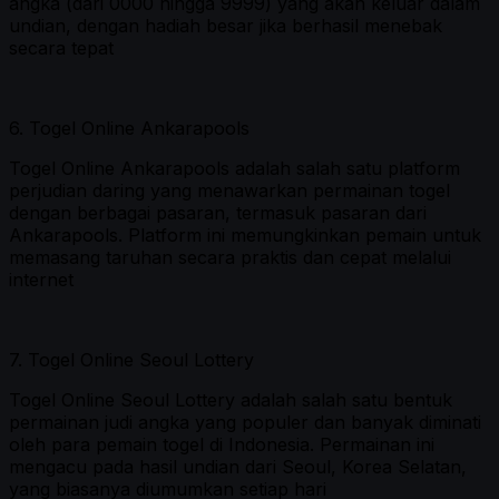
angka (dari 0000 hingga 9999) yang akan keluar dalam
undian, dengan hadiah besar jika berhasil menebak
secara tepat
6. Togel Online Ankarapools
Togel Online Ankarapools adalah salah satu platform
perjudian daring yang menawarkan permainan togel
dengan berbagai pasaran, termasuk pasaran dari
Ankarapools. Platform ini memungkinkan pemain untuk
memasang taruhan secara praktis dan cepat melalui
internet
7. Togel Online Seoul Lottery
Togel Online Seoul Lottery adalah salah satu bentuk
permainan judi angka yang populer dan banyak diminati
oleh para pemain togel di Indonesia. Permainan ini
mengacu pada hasil undian dari Seoul, Korea Selatan,
yang biasanya diumumkan setiap hari