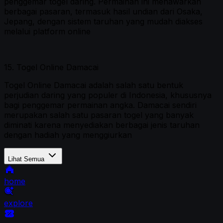
penggemar togel daring. Permainan ini menawarkan
berbagai pasaran, termasuk hasil undian dari Osaka,
Jepang, dengan sistem taruhan yang mudah diakses
melalui platform online
15. Togel Online Damacai
Togel Online Damacai adalah salah satu bentuk
perjudian daring yang populer di Indonesia, khususnya
bagi penggemar permainan angka. Damacai sendiri
merupakan salah satu pasaran togel yang banyak
diminati karena menyediakan berbagai jenis taruhan
dengan hadiah yang menggiurkan
Lihat Semua
home
explore