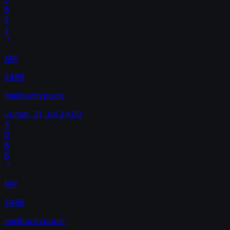
6
2
3
MP
3499
malibucitypools
Jumat, 31 Jul
24.00
4
0
8
6
MP
3498
malibucitypools