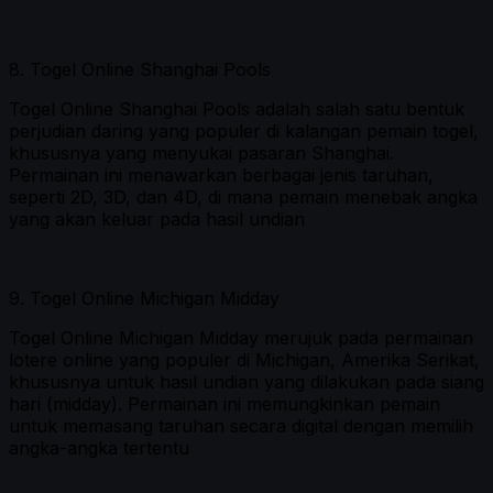
8. Togel Online Shanghai Pools
Togel Online Shanghai Pools adalah salah satu bentuk
perjudian daring yang populer di kalangan pemain togel,
khususnya yang menyukai pasaran Shanghai.
Permainan ini menawarkan berbagai jenis taruhan,
seperti 2D, 3D, dan 4D, di mana pemain menebak angka
yang akan keluar pada hasil undian
9. Togel Online Michigan Midday
Togel Online Michigan Midday merujuk pada permainan
lotere online yang populer di Michigan, Amerika Serikat,
khususnya untuk hasil undian yang dilakukan pada siang
hari (midday). Permainan ini memungkinkan pemain
untuk memasang taruhan secara digital dengan memilih
angka-angka tertentu