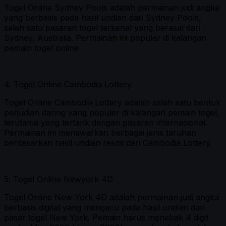
Togel Online Sydney Pools adalah permainan judi angka
yang berbasis pada hasil undian dari Sydney Pools,
salah satu pasaran togel terkenal yang berasal dari
Sydney, Australia. Permainan ini populer di kalangan
pemain togel online
4. Togel Online Cambodia Lottery
Togel Online Cambodia Lottery adalah salah satu bentuk
perjudian daring yang populer di kalangan pemain togel,
terutama yang tertarik dengan pasaran internasional.
Permainan ini menawarkan berbagai jenis taruhan
berdasarkan hasil undian resmi dari Cambodia Lottery,
5. Togel Online Newyork 4D
Togel Online New York 4D adalah permainan judi angka
berbasis digital yang mengacu pada hasil undian dari
pasar togel New York. Pemain harus menebak 4 digit