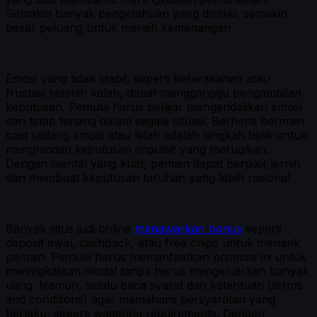
Semakin banyak pengetahuan yang dimiliki, semakin
besar peluang untuk meraih kemenangan
Emosi yang tidak stabil, seperti keserakahan atau
frustasi setelah kalah, dapat mengganggu pengambilan
keputusan. Pemula harus belajar mengendalikan emosi
dan tetap tenang dalam segala situasi. Berhenti bermain
saat sedang emosi atau lelah adalah langkah bijak untuk
menghindari keputusan impulsif yang merugikan.
Dengan mental yang kuat, pemain dapat berpikir jernih
dan membuat keputusan taruhan yang lebih rasional
Banyak situs judi online
menawarkan bonus
seperti
deposit awal, cashback, atau free chips untuk menarik
pemain. Pemula harus memanfaatkan promosi ini untuk
meningkatkan modal tanpa harus mengeluarkan banyak
uang. Namun, selalu baca syarat dan ketentuan (terms
and conditions) agar memahami persyaratan yang
berlaku, seperti wagering requirements. Dengan