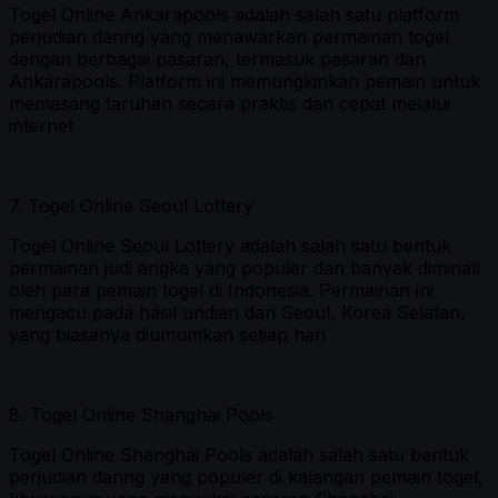
Togel Online Ankarapools adalah salah satu platform
perjudian daring yang menawarkan permainan togel
dengan berbagai pasaran, termasuk pasaran dari
Ankarapools. Platform ini memungkinkan pemain untuk
memasang taruhan secara praktis dan cepat melalui
internet
7. Togel Online Seoul Lottery
Togel Online Seoul Lottery adalah salah satu bentuk
permainan judi angka yang populer dan banyak diminati
oleh para pemain togel di Indonesia. Permainan ini
mengacu pada hasil undian dari Seoul, Korea Selatan,
yang biasanya diumumkan setiap hari
8. Togel Online Shanghai Pools
Togel Online Shanghai Pools adalah salah satu bentuk
perjudian daring yang populer di kalangan pemain togel,