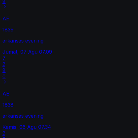
8
AE
1839
arkansas evening
Jumat, 07 Agu
07.09
7
2
8
0
AE
1838
arkansas evening
Kamis, 06 Agu
07.34
2