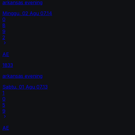
arkansas evening
Minggu, 02 Agu
07.14
0
8
9
2
AE
1833
arkansas evening
Sabtu, 01 Agu
07.13
1
0
5
9
AE