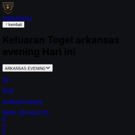
Daftar
Masuk
kembali
Keluaran Togel
arkansas
evening
Hari ini
ARKANSAS EVENING
AE
1840
arkansas evening
Sabtu, 08 Agu
07.14
9
4
0