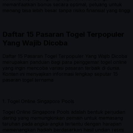
memanfaatkan bonus secara optimal, peluang untuk
menang bisa lebih besar tanpa risiko finansial yang tinggi
Daftar 15 Pasaran Togel Terpopuler
Yang Wajib Dicoba
Daftar 15 Pasaran Togel Terpopuler Yang Wajib Dicoba
merupakan panduan bagi para penggemar togel online
yang ingin mencoba variasi pasaran terbaik di dunia.
Konten ini menyajikan informasi lengkap seputar 15
pasaran togel ternama
1. Togel Online Singapore Pools
Togel Online Singapore Pools adalah bentuk perjudian
daring yang memungkinkan pemain untuk memasang
taruhan pada angka-angka tertentu dengan harapan
memenangkan hadiah berdasarkan hasil undian resmi