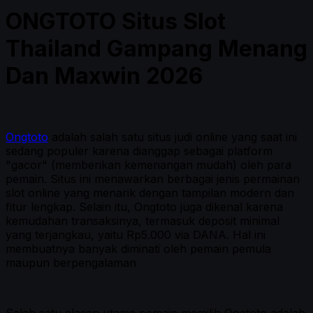
ONGTOTO Situs Slot
Thailand Gampang Menang
Dan Maxwin 2026
Ongtoto
adalah salah satu situs judi online yang saat ini
sedang populer karena dianggap sebagai platform
"gacor" (memberikan kemenangan mudah) oleh para
pemain. Situs ini menawarkan berbagai jenis permainan
slot online yang menarik dengan tampilan modern dan
fitur lengkap. Selain itu, Ongtoto juga dikenal karena
kemudahan transaksinya, termasuk deposit minimal
yang terjangkau, yaitu Rp5.000 via DANA. Hal ini
membuatnya banyak diminati oleh pemain pemula
maupun berpengalaman
Salah satu alasan utama pemain memilih Ongtoto adalah