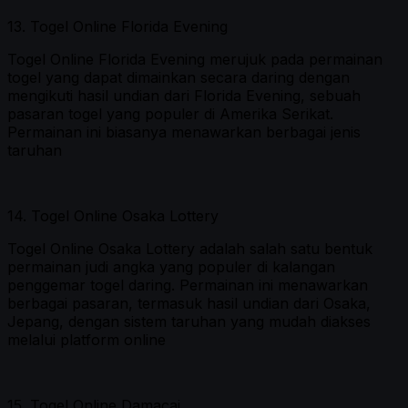
13. Togel Online Florida Evening
Togel Online Florida Evening merujuk pada permainan
togel yang dapat dimainkan secara daring dengan
mengikuti hasil undian dari Florida Evening, sebuah
pasaran togel yang populer di Amerika Serikat.
Permainan ini biasanya menawarkan berbagai jenis
taruhan
14. Togel Online Osaka Lottery
Togel Online Osaka Lottery adalah salah satu bentuk
permainan judi angka yang populer di kalangan
penggemar togel daring. Permainan ini menawarkan
berbagai pasaran, termasuk hasil undian dari Osaka,
Jepang, dengan sistem taruhan yang mudah diakses
melalui platform online
15. Togel Online Damacai