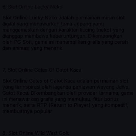
6. Slot Online Lucky Neko
Slot Online Lucky Neko adalah permainan mesin slot
digital yang menawarkan tema Jepang yang
menggemaskan dengan karakter kucing (neko) yang
dianggap membawa keberuntungan. Dikembangkan
oleh PG Soft, game ini menampilkan grafis yang cerah
dan animasi yang menarik
7. Slot Online Gates Of Gatot Kaca
Slot Online Gates of Gatot Kaca adalah permainan slot
yang terinspirasi oleh legenda pahlawan wayang Jawa,
Gatot Kaca. Dikembangkan oleh provider ternama, game
ini menawarkan grafis yang memukau, fitur bonus
menarik, serta RTP (Return to Player) yang kompetitif,
membuatnya popular
8. Slot Online Wild West Gold