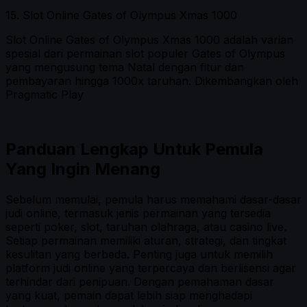
15. Slot Online Gates of Olympus Xmas 1000
Slot Online Gates of Olympus Xmas 1000 adalah varian
spesial dari permainan slot populer Gates of Olympus
yang mengusung tema Natal dengan fitur dan
pembayaran hingga 1000x taruhan. Dikembangkan oleh
Pragmatic Play
Panduan Lengkap Untuk Pemula
Yang Ingin Menang
Sebelum memulai, pemula harus memahami dasar-dasar
judi online, termasuk jenis permainan yang tersedia
seperti poker, slot, taruhan olahraga, atau casino live.
Setiap permainan memiliki aturan, strategi, dan tingkat
kesulitan yang berbeda. Penting juga untuk memilih
platform judi online yang terpercaya dan berlisensi agar
terhindar dari penipuan. Dengan pemahaman dasar
yang kuat, pemain dapat lebih siap menghadapi