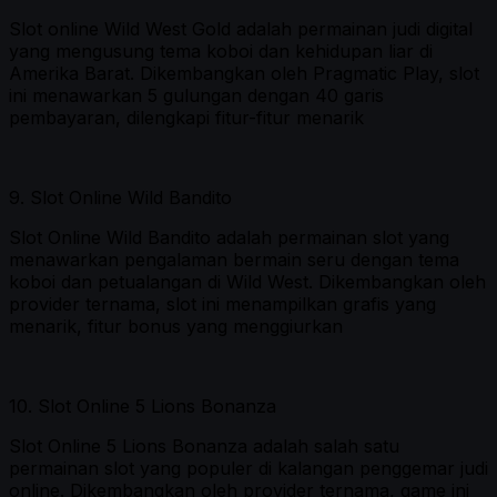
Slot online Wild West Gold adalah permainan judi digital
yang mengusung tema koboi dan kehidupan liar di
Amerika Barat. Dikembangkan oleh Pragmatic Play, slot
ini menawarkan 5 gulungan dengan 40 garis
pembayaran, dilengkapi fitur-fitur menarik
9. Slot Online Wild Bandito
Slot Online Wild Bandito adalah permainan slot yang
menawarkan pengalaman bermain seru dengan tema
koboi dan petualangan di Wild West. Dikembangkan oleh
provider ternama, slot ini menampilkan grafis yang
menarik, fitur bonus yang menggiurkan
10. Slot Online 5 Lions Bonanza
Slot Online 5 Lions Bonanza adalah salah satu
permainan slot yang populer di kalangan penggemar judi
online. Dikembangkan oleh provider ternama, game ini