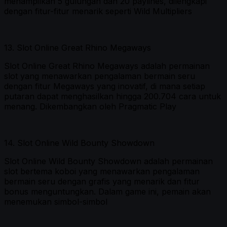
menampilkan 5 gulungan dan 20 paylines, dilengkapi
dengan fitur-fitur menarik seperti Wild Multipliers
13. Slot Online Great Rhino Megaways
Slot Online Great Rhino Megaways adalah permainan
slot yang menawarkan pengalaman bermain seru
dengan fitur Megaways yang inovatif, di mana setiap
putaran dapat menghasilkan hingga 200.704 cara untuk
menang. Dikembangkan oleh Pragmatic Play
14. Slot Online Wild Bounty Showdown
Slot Online Wild Bounty Showdown adalah permainan
slot bertema koboi yang menawarkan pengalaman
bermain seru dengan grafis yang menarik dan fitur
bonus menguntungkan. Dalam game ini, pemain akan
menemukan simbol-simbol