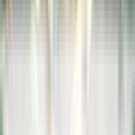
1. Togel Online Singapore Pools
Togel Online Singapore Pools adalah bentuk perjudian
daring yang memungkinkan pemain untuk memasang
taruhan pada angka-angka tertentu dengan harapan
memenangkan hadiah berdasarkan hasil undian resmi
dari Singapore Pools. Permainan ini sangat populer di
Indonesia
2. Togel Online Hongkong Pools
Togel Online Hongkong Pools adalah salah satu bentuk
perjudian daring yang populer di Indonesia, di mana
pemain dapat memasang taruhan pada hasil keluaran
angka dari Hongkong Pools. Permainan ini menawarkan
berbagai jenis pasaran, seperti 4D, 3D, dan 2D
3. Togel Online Sydney Pools
Togel Online Sydney Pools adalah permainan judi angka