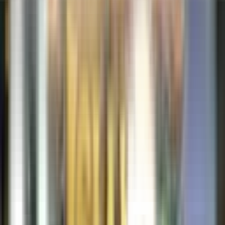
dan aman, tanpa potongan, sehingga sangat
menguntungkan bagi mereka yang ingin bermain dengan
modal kecil. Fitur ini juga memudahkan para pemain
yang tidak memiliki rekening bank namun ingin tetap
bermain judi online
Selain menawarkan permainan yang menguntungkan,
Ongtoto juga menjaga keamanan data dan transaksi para
membernya dengan sistem enkripsi canggih. Situs ini
memiliki lisensi resmi dari lembaga perjudian
internasional, sehingga terjamin keadilan permainannya.
Layanan customer service yang siap membantu 24 jam
juga menjadi nilai tambah, memastikan pemain
mendapatkan solusi cepat jika mengalami kendala saat
bermain atau bertransaksi
Bagi yang ingin mencoba peruntungan di slot online
dengan modal kecil, Ongtoto bisa menjadi pilihan tepat.
Dengan deposit Rp5.000 via DANA, pemain bisa