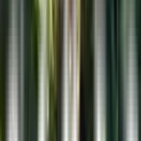
8. Togel Online Shanghai Pools
Togel Online Shanghai Pools adalah salah satu bentuk
perjudian daring yang populer di kalangan pemain togel,
khususnya yang menyukai pasaran Shanghai.
Permainan ini menawarkan berbagai jenis taruhan,
seperti 2D, 3D, dan 4D, di mana pemain menebak angka
yang akan keluar pada hasil undian
9. Togel Online Michigan Midday
Togel Online Michigan Midday merujuk pada permainan
lotere online yang populer di Michigan, Amerika Serikat,
khususnya untuk hasil undian yang dilakukan pada siang
hari (midday). Permainan ini memungkinkan pemain
untuk memasang taruhan secara digital dengan memilih
angka-angka tertentu