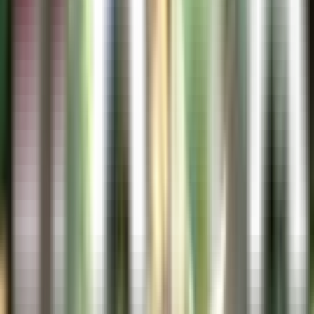
tetapi juga membutuhkan strategi. Pemula disarankan
untuk mempelajari tips dari pemain berpengalaman,
seperti cara membaca peluang, mengatur taruhan, atau
memanfaatkan bonus dan promosi. Banyak sumber
daya gratis seperti forum, video tutorial, atau artikel
yang bisa membantu meningkatkan pemahaman.
Semakin banyak pengetahuan yang dimiliki, semakin
besar peluang untuk meraih kemenangan
Emosi yang tidak stabil, seperti keserakahan atau
frustasi setelah kalah, dapat mengganggu pengambilan
keputusan. Pemula harus belajar mengendalikan emosi
dan tetap tenang dalam segala situasi. Berhenti bermain
saat sedang emosi atau lelah adalah langkah bijak untuk
menghindari keputusan impulsif yang merugikan.
Dengan mental yang kuat, pemain dapat berpikir jernih
dan membuat keputusan taruhan yang lebih rasional
Banyak situs judi online
menawarkan bonus
seperti