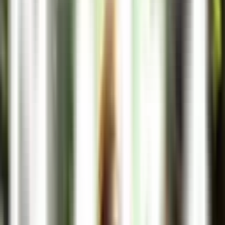
yang dikembangkan oleh Pragmatic Play, menawarkan
pengalaman bermain yang magis dengan tema putri dan
dunia fantasi. Game ini menampilkan grafis yang
memukau, fitur bonus yang menggiurkan
6. Slot Online Lucky Neko
Slot Online Lucky Neko adalah permainan mesin slot
digital yang menawarkan tema Jepang yang
menggemaskan dengan karakter kucing (neko) yang
dianggap membawa keberuntungan. Dikembangkan
oleh PG Soft, game ini menampilkan grafis yang cerah
dan animasi yang menarik
7. Slot Online Gates Of Gatot Kaca
Slot Online Gates of Gatot Kaca adalah permainan slot
yang terinspirasi oleh legenda pahlawan wayang Jawa,
Gatot Kaca. Dikembangkan oleh provider ternama, game
ini menawarkan grafis yang memukau, fitur bonus