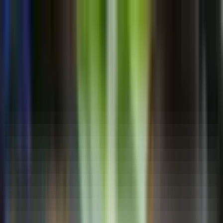
Daftar
Masuk
casino
Cari Permainan
limbo+
clash of clans super rich
duck hunters
lightning roulette
plinko+
crash game
for you
slot
live casino
4
arcade
fishing
2603
635
104
21
Provider :
Naga
Filter :
TERKENAL
Amazing Circus
Naga