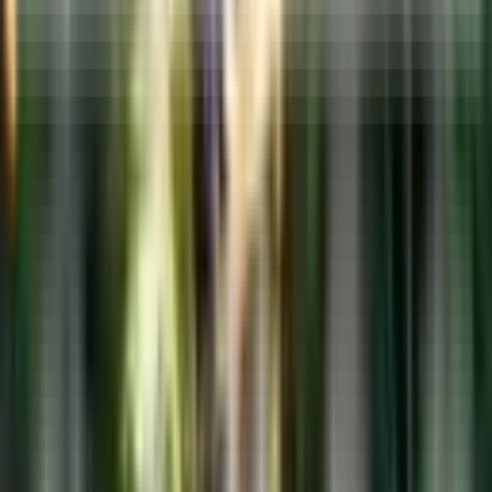
undian, dengan hadiah besar jika berhasil menebak
secara tepat
6. Togel Online Ankarapools
Togel Online Ankarapools adalah salah satu platform
perjudian daring yang menawarkan permainan togel
dengan berbagai pasaran, termasuk pasaran dari
Ankarapools. Platform ini memungkinkan pemain untuk
memasang taruhan secara praktis dan cepat melalui
internet
7. Togel Online Seoul Lottery
Togel Online Seoul Lottery adalah salah satu bentuk
permainan judi angka yang populer dan banyak diminati
oleh para pemain togel di Indonesia. Permainan ini
mengacu pada hasil undian dari Seoul, Korea Selatan,
yang biasanya diumumkan setiap hari