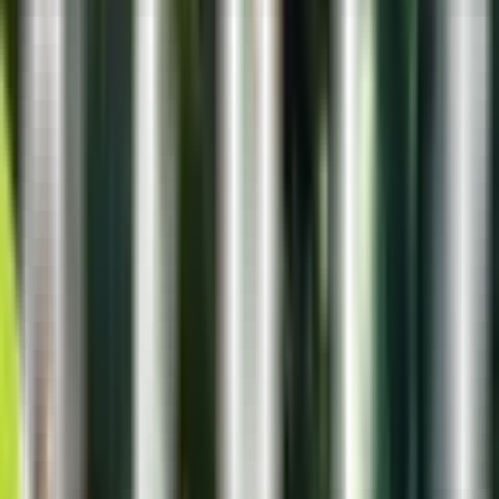
10. Togel Online Xiamen Lottery
Togel Online Xiamen Lottery adalah salah satu bentuk
perjudian daring yang menawarkan permainan togel
dengan sistem lotere yang berasal dari Xiamen,
Tiongkok. Permainan ini memungkinkan pemain untuk
memasang taruhan pada berbagai angka dengan
harapan memenangkan hadiah uang tunai
11. Togel Online Mancity 4D
Togel Online Mancity 4D adalah salah satu jenis
permainan judi togel digital yang mengacu pada pasaran
Manchester City (Mancity) dengan sistem 4 digit. Pemain
harus menebak angka keluaran 4D (0000-9999) yang
diundi berdasarkan hasil tertentu
12. Togel Online Arkansas Evening
Togel Online Arkansas Evening merujuk pada permainan