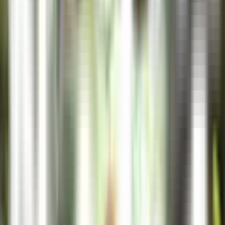
yang menarik dengan tema manis dan penuh warna,
menawarkan pengalaman bermain yang seru dan
menghibur. Dikembangkan oleh Pragmatic Play, game ini
menampilkan desain grafis yang cerah dengan simbol-
simbol seperti permen, lolipop, dan karakter kartun
yang menggemaskan
4. Slot Online Sweet Bonanza
Sweet Bonanza adalah salah satu permainan slot online
populer yang dikembangkan oleh Pragmatic Play. Game
ini menawarkan tema buah-buahan yang cerah dan
manis dengan mekanisme cluster pays, di mana pemain
bisa mendapatkan kemenangan dengan mengumpulkan
grup simbol yang sama
5. Slot Online Starlight Princess
Slot Online Starlight Princess adalah permainan slot