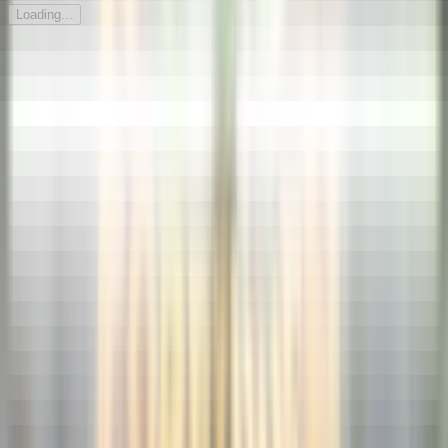
Loading...
24
/
45
Game
Page
1
of
2
ONGTOTO Situs Slot
Thailand Gampang Menang
Dan Maxwin 2026
Ongtoto
adalah salah satu situs judi online yang saat ini
sedang populer karena dianggap sebagai platform
"gacor" (memberikan kemenangan mudah) oleh para
pemain. Situs ini menawarkan berbagai jenis permainan
slot online yang menarik dengan tampilan modern dan
fitur lengkap. Selain itu, Ongtoto juga dikenal karena
kemudahan transaksinya, termasuk deposit minimal