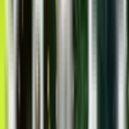
berbagai pasaran, termasuk hasil undian dari Osaka,
Jepang, dengan sistem taruhan yang mudah diakses
melalui platform online
15. Togel Online Damacai
Togel Online Damacai adalah salah satu bentuk
perjudian daring yang populer di Indonesia, khususnya
bagi penggemar permainan angka. Damacai sendiri
merupakan salah satu pasaran togel yang banyak
diminati karena menyediakan berbagai jenis taruhan
dengan hadiah yang menggiurkan
Lihat Semua
home
explore
promo