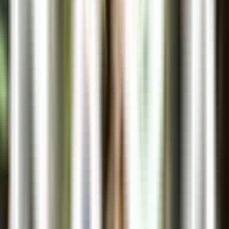
10. Slot Online 5 Lions Bonanza
Slot Online 5 Lions Bonanza adalah salah satu
permainan slot yang populer di kalangan penggemar judi
online. Dikembangkan oleh provider ternama, game ini
menawarkan tema oriental dengan simbol-simbol seperti
singa emas, koin keberuntungan, dan nuansa tradisional
Tiongkok yang menarik
11. Slot Online Santa's Great Gifts
Slot Online Santa's Great Gifts adalah permainan slot
bertema Natal yang menawarkan pengalaman bermain
yang menyenangkan dan penuh hadiah. Dengan grafis
yang cerah dan simbol-simbol khas Natal seperti hadiah,
pohon cemara, dan Santa Claus, permainan ini cocok
dimainkan selama musim liburan