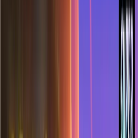
• Bonus cashback dibagikan setiap hari Selasa.
• Bonus cashback dapat diklaim dengan 2 cara yaitu
dengan klik tombol "klaim" pada:
• kotak hadiah widget, atau
• menu bonus dashboard (bersamaan dengan klaim
bonus lainnya).
• Bonus cashback yang sudah diklaim akan masuk ke
saldo akun dan dapat dimainkan atau di-withdraw
langsung.
Ketentuan Lainnya :
• Promo cashback TIDAK BISA digabungkan dengan
promo lainnya.