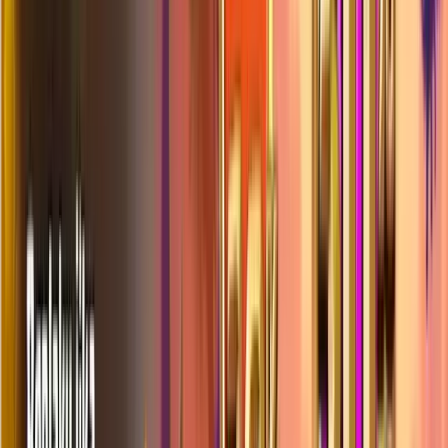
menarik, serta RTP (Return to Player) yang kompetitif,
membuatnya popular
8. Slot Online Wild West Gold
Slot online Wild West Gold adalah permainan judi digital
yang mengusung tema koboi dan kehidupan liar di
Amerika Barat. Dikembangkan oleh Pragmatic Play, slot
ini menawarkan 5 gulungan dengan 40 garis
pembayaran, dilengkapi fitur-fitur menarik
9. Slot Online Wild Bandito
Slot Online Wild Bandito adalah permainan slot yang
menawarkan pengalaman bermain seru dengan tema
koboi dan petualangan di Wild West. Dikembangkan oleh
provider ternama, slot ini menampilkan grafis yang
menarik, fitur bonus yang menggiurkan