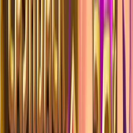
yang menarik dengan tema manis dan penuh warna,
menawarkan pengalaman bermain yang seru dan
menghibur. Dikembangkan oleh Pragmatic Play, game ini
menampilkan desain grafis yang cerah dengan simbol-
simbol seperti permen, lolipop, dan karakter kartun
yang menggemaskan
4. Slot Online Sweet Bonanza
Sweet Bonanza adalah salah satu permainan slot online
populer yang dikembangkan oleh Pragmatic Play. Game
ini menawarkan tema buah-buahan yang cerah dan
manis dengan mekanisme cluster pays, di mana pemain
bisa mendapatkan kemenangan dengan mengumpulkan
grup simbol yang sama
5. Slot Online Starlight Princess
Slot Online Starlight Princess adalah permainan slot
yang dikembangkan oleh Pragmatic Play, menawarkan