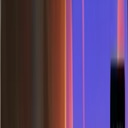
• 20% : Rp 5.000.000 – Rp 9.999.999.
• 10% : Rp 200.000 – Rp 4.999.999.
• Minimal kekalahan untuk mendapatkan cashback
adalah Rp 200.000 per minggu.
Periode Perhitungan & Distribusi
Perhitungan
• Bonus cashback dihitung dari Hari Senin sampai Hari
Minggu (setiap minggunya).
Distribusi