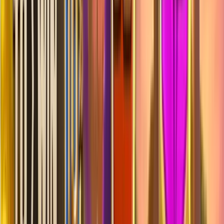
bermain seru dengan grafis yang menarik dan fitur
bonus menguntungkan. Dalam game ini, pemain akan
menemukan simbol-simbol
15. Slot Online Gates of Olympus Xmas 1000
Slot Online Gates of Olympus Xmas 1000 adalah varian
spesial dari permainan slot populer Gates of Olympus
yang mengusung tema Natal dengan fitur dan
pembayaran hingga 1000x taruhan. Dikembangkan oleh
Pragmatic Play
Panduan Lengkap Untuk Pemula
Yang Ingin Menang
Sebelum memulai, pemula harus memahami dasar-dasar
judi online, termasuk jenis permainan yang tersedia
seperti poker, slot, taruhan olahraga, atau casino live.