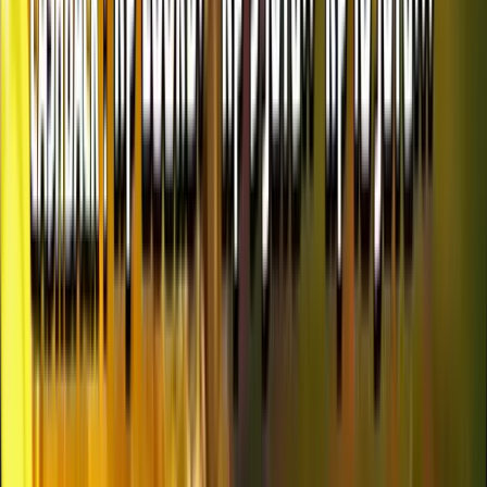
togel (toto gelap) yang dapat dimainkan secara daring
dengan mengikuti hasil undian Arkansas Evening, salah
satu jenis undian yang diadakan di negara bagian
Arkansas, Amerika Serikat
13. Togel Online Florida Evening
Togel Online Florida Evening merujuk pada permainan
togel yang dapat dimainkan secara daring dengan
mengikuti hasil undian dari Florida Evening, sebuah
pasaran togel yang populer di Amerika Serikat.
Permainan ini biasanya menawarkan berbagai jenis
taruhan
14. Togel Online Osaka Lottery
Togel Online Osaka Lottery adalah salah satu bentuk
permainan judi angka yang populer di kalangan
penggemar togel daring. Permainan ini menawarkan
berbagai pasaran, termasuk hasil undian dari Osaka,