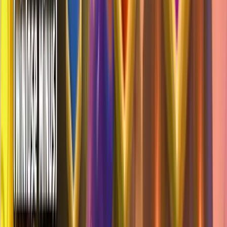
tetapi juga membutuhkan strategi. Pemula disarankan
untuk mempelajari tips dari pemain berpengalaman,
seperti cara membaca peluang, mengatur taruhan, atau
memanfaatkan bonus dan promosi. Banyak sumber
daya gratis seperti forum, video tutorial, atau artikel
yang bisa membantu meningkatkan pemahaman.
Semakin banyak pengetahuan yang dimiliki, semakin
besar peluang untuk meraih kemenangan
Emosi yang tidak stabil, seperti keserakahan atau
frustasi setelah kalah, dapat mengganggu pengambilan
keputusan. Pemula harus belajar mengendalikan emosi
dan tetap tenang dalam segala situasi. Berhenti bermain
saat sedang emosi atau lelah adalah langkah bijak untuk
menghindari keputusan impulsif yang merugikan.
Dengan mental yang kuat, pemain dapat berpikir jernih
dan membuat keputusan taruhan yang lebih rasional
Banyak situs judi online
menawarkan bonus
seperti