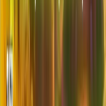
secara tepat
6. Togel Online Ankarapools
Togel Online Ankarapools adalah salah satu platform
perjudian daring yang menawarkan permainan togel
dengan berbagai pasaran, termasuk pasaran dari
Ankarapools. Platform ini memungkinkan pemain untuk
memasang taruhan secara praktis dan cepat melalui
internet
7. Togel Online Seoul Lottery
Togel Online Seoul Lottery adalah salah satu bentuk
permainan judi angka yang populer dan banyak diminati
oleh para pemain togel di Indonesia. Permainan ini
mengacu pada hasil undian dari Seoul, Korea Selatan,
yang biasanya diumumkan setiap hari