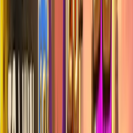
Slot Online The Dog House adalah permainan slot yang
populer dikembangkan oleh Pragmatic Play,
menawarkan tema yang menggemaskan dengan latar
belakang rumah anjing yang penuh warna. Game ini
menampilkan 5 gulungan dan 20 paylines, dilengkapi
dengan fitur-fitur menarik seperti Wild Multipliers
13. Slot Online Great Rhino Megaways
Slot Online Great Rhino Megaways adalah permainan
slot yang menawarkan pengalaman bermain seru
dengan fitur Megaways yang inovatif, di mana setiap
putaran dapat menghasilkan hingga 200.704 cara untuk
menang. Dikembangkan oleh Pragmatic Play
14. Slot Online Wild Bounty Showdown
Slot Online Wild Bounty Showdown adalah permainan
slot bertema koboi yang menawarkan pengalaman