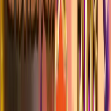
pengalaman bermain yang magis dengan tema putri dan
dunia fantasi. Game ini menampilkan grafis yang
memukau, fitur bonus yang menggiurkan
6. Slot Online Lucky Neko
Slot Online Lucky Neko adalah permainan mesin slot
digital yang menawarkan tema Jepang yang
menggemaskan dengan karakter kucing (neko) yang
dianggap membawa keberuntungan. Dikembangkan
oleh PG Soft, game ini menampilkan grafis yang cerah
dan animasi yang menarik
7. Slot Online Gates Of Gatot Kaca
Slot Online Gates of Gatot Kaca adalah permainan slot
yang terinspirasi oleh legenda pahlawan wayang Jawa,
Gatot Kaca. Dikembangkan oleh provider ternama, game
ini menawarkan grafis yang memukau, fitur bonus