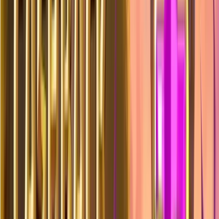
1. Slot Online Mahjong Ways
Slot Online Mahjong Ways adalah permainan slot digital
yang terinspirasi dari permainan tradisional Mahjong,
menggabungkan unsur-unsur klasik dengan fitur
modern yang menarik. Game ini menawarkan grafis
yang memukau, mekanisme permainan yang inovatif
2. Slot Online Gates Of Olympus
Slot Online Gates of Olympus adalah permainan slot
yang dikembangkan oleh Pragmatic Play, terinspirasi
oleh mitologi Yunani kuno dengan dewa Zeus sebagai
simbol utama. Game ini menawarkan 6 reel dan
menggunakan mekanisme
3. Slot Online Sugar Rush 1000
Slot Online Sugar Rush 1000 adalah permainan slot