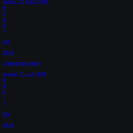
Sabtu, 01 Agu
13.02
9
2
4
3
CG
3343
chiangmai lottery
Jumat, 31 Jul
13.01
8
4
5
1
CG
3342