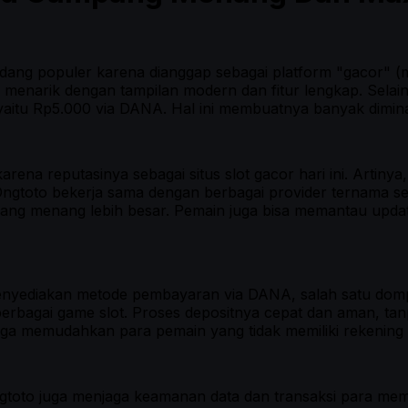
ni sedang populer karena dianggap sebagai platform "gacor
g menarik dengan tampilan modern dan fitur lengkap. Selai
, yaitu Rp5.000 via DANA. Hal ini membuatnya banyak dim
arena reputasinya sebagai situs slot gacor hari ini. Arti
Ongtoto bekerja sama dengan berbagai provider ternama se
uang menang lebih besar. Pemain juga bisa memantau update
ediakan metode pembayaran via DANA, salah satu dompet d
berbagai game slot. Proses depositnya cepat dan aman, t
juga memudahkan para pemain yang tidak memiliki rekening 
o juga menjaga keamanan data dan transaksi para membern