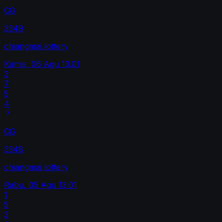
CG
3349
chiangmai lottery
Kamis, 06 Agu
13.01
3
7
5
4
CG
3348
chiangmai lottery
Rabu, 05 Agu
13.01
1
5
3