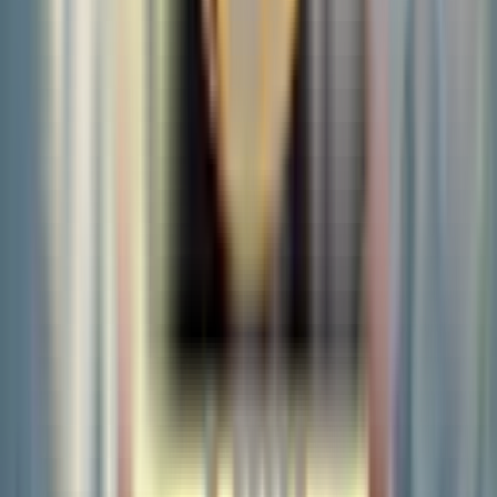
9. Togel Online Michigan Midday
Togel Online Michigan Midday merujuk pada permainan
lotere online yang populer di Michigan, Amerika Serikat,
khususnya untuk hasil undian yang dilakukan pada siang
hari (midday). Permainan ini memungkinkan pemain
untuk memasang taruhan secara digital dengan memilih
angka-angka tertentu
10. Togel Online Xiamen Lottery
Togel Online Xiamen Lottery adalah salah satu bentuk
perjudian daring yang menawarkan permainan togel
dengan sistem lotere yang berasal dari Xiamen,
Tiongkok. Permainan ini memungkinkan pemain untuk
memasang taruhan pada berbagai angka dengan
harapan memenangkan hadiah uang tunai
11. Togel Online Mancity 4D