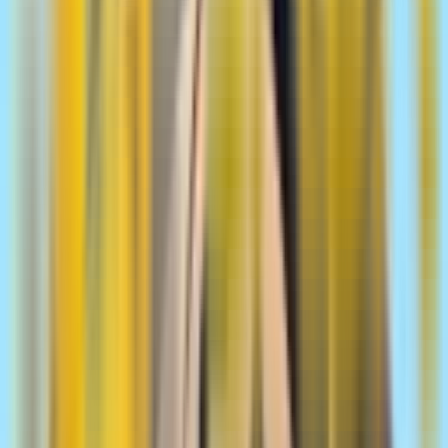
Pragmatic Play
Panduan Lengkap Untuk Pemula
Yang Ingin Menang
Sebelum memulai, pemula harus memahami dasar-dasar
judi online, termasuk jenis permainan yang tersedia
seperti poker, slot, taruhan olahraga, atau casino live.
Setiap permainan memiliki aturan, strategi, dan tingkat
kesulitan yang berbeda. Penting juga untuk memilih
platform judi online yang terpercaya dan berlisensi agar
terhindar dari penipuan. Dengan pemahaman dasar
yang kuat, pemain dapat lebih siap menghadapi
tantangan dan peluang dalam judi online
Salah satu kunci kesuksesan dalam Slot Thailand adalah
manajemen keuangan yang baik. Pemula harus
menetapkan batas modal harian atau mingguan dan