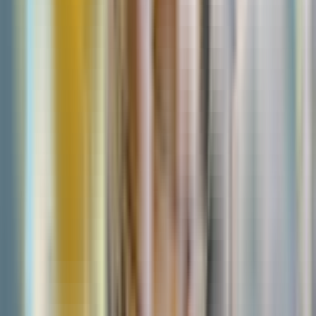
Permainan ini menawarkan berbagai jenis taruhan
berdasarkan hasil undian resmi dari Cambodia Lottery,
5. Togel Online Newyork 4D
Togel Online New York 4D adalah permainan judi angka
berbasis digital yang mengacu pada hasil undian dari
pasar togel New York. Pemain harus menebak 4 digit
angka (dari 0000 hingga 9999) yang akan keluar dalam
undian, dengan hadiah besar jika berhasil menebak
secara tepat
6. Togel Online Ankarapools
Togel Online Ankarapools adalah salah satu platform
perjudian daring yang menawarkan permainan togel
dengan berbagai pasaran, termasuk pasaran dari
Ankarapools. Platform ini memungkinkan pemain untuk
memasang taruhan secara praktis dan cepat melalui
internet