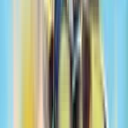
Gacor 2026
Pragmatic Play terus menjadi salah satu penyedia game
slot online terpopuler di tahun 2026, dengan beragam
judul yang menawarkan keseruan dan potensi
kemenangan besar (gacor). Beberapa game terbaik
mereka seperti Gates of Olympus, Sweet Bonanza, dan
Starlight Princess masih menjadi favorit pemain karena
fitur bonus menguntungkan
1. Slot Online Mahjong Ways
Slot Online Mahjong Ways adalah permainan slot digital
yang terinspirasi dari permainan tradisional Mahjong,
menggabungkan unsur-unsur klasik dengan fitur
modern yang menarik. Game ini menawarkan grafis
yang memukau, mekanisme permainan yang inovatif
2. Slot Online Gates Of Olympus