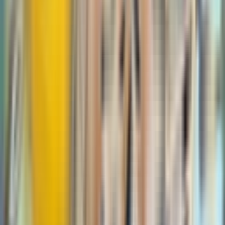
frustasi setelah kalah, dapat mengganggu pengambilan
keputusan. Pemula harus belajar mengendalikan emosi
dan tetap tenang dalam segala situasi. Berhenti bermain
saat sedang emosi atau lelah adalah langkah bijak untuk
menghindari keputusan impulsif yang merugikan.
Dengan mental yang kuat, pemain dapat berpikir jernih
dan membuat keputusan taruhan yang lebih rasional
Banyak situs judi online
menawarkan bonus
seperti
deposit awal, cashback, atau free chips untuk menarik
pemain. Pemula harus memanfaatkan promosi ini untuk
meningkatkan modal tanpa harus mengeluarkan banyak
uang. Namun, selalu baca syarat dan ketentuan (terms
and conditions) agar memahami persyaratan yang
berlaku, seperti wagering requirements. Dengan
memanfaatkan bonus secara optimal, peluang untuk
menang bisa lebih besar tanpa risiko finansial yang tinggi
Daftar 15 Pasaran Togel Terpopuler