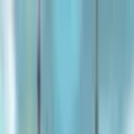
Daftar
Masuk
sport
Cari Permainan
Provider :
All
Sports Book
SBOBET
Sports Book
Saba
E-Sports
Saba
3
/
3
Game
Page
1
of
1
ONGTOTO Situs Slot
Thailand Gampang Menang
Dan Maxwin 2026