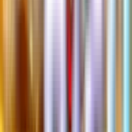
Slot Online The Dog House adalah permainan slot yang
populer dikembangkan oleh Pragmatic Play,
menawarkan tema yang menggemaskan dengan latar
belakang rumah anjing yang penuh warna. Game ini
menampilkan 5 gulungan dan 20 paylines, dilengkapi
dengan fitur-fitur menarik seperti Wild Multipliers
13. Slot Online Great Rhino Megaways
Slot Online Great Rhino Megaways adalah permainan
slot yang menawarkan pengalaman bermain seru
dengan fitur Megaways yang inovatif, di mana setiap
putaran dapat menghasilkan hingga 200.704 cara untuk
menang. Dikembangkan oleh Pragmatic Play
14. Slot Online Wild Bounty Showdown
Slot Online Wild Bounty Showdown adalah permainan
slot bertema koboi yang menawarkan pengalaman