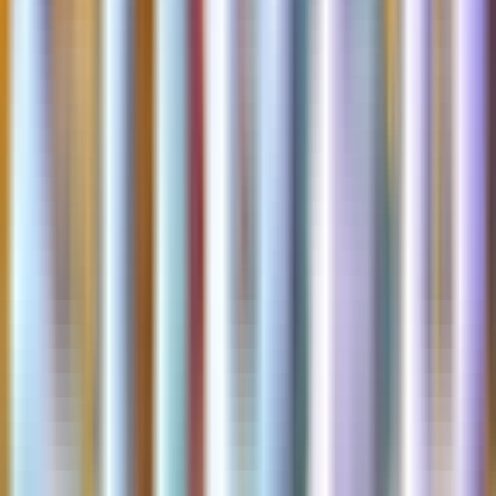
dan aman, tanpa potongan, sehingga sangat
menguntungkan bagi mereka yang ingin bermain dengan
modal kecil. Fitur ini juga memudahkan para pemain
yang tidak memiliki rekening bank namun ingin tetap
bermain judi online
Selain menawarkan permainan yang menguntungkan,
Ongtoto juga menjaga keamanan data dan transaksi para
membernya dengan sistem enkripsi canggih. Situs ini
memiliki lisensi resmi dari lembaga perjudian
internasional, sehingga terjamin keadilan permainannya.
Layanan customer service yang siap membantu 24 jam
juga menjadi nilai tambah, memastikan pemain
mendapatkan solusi cepat jika mengalami kendala saat
bermain atau bertransaksi
Bagi yang ingin mencoba peruntungan di slot online
dengan modal kecil, Ongtoto bisa menjadi pilihan tepat.
Dengan deposit Rp5.000 via DANA, pemain bisa