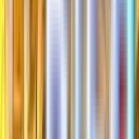
pemain. Pemula harus memanfaatkan promosi ini untuk
meningkatkan modal tanpa harus mengeluarkan banyak
uang. Namun, selalu baca syarat dan ketentuan (terms
and conditions) agar memahami persyaratan yang
berlaku, seperti wagering requirements. Dengan
memanfaatkan bonus secara optimal, peluang untuk
menang bisa lebih besar tanpa risiko finansial yang tinggi
Daftar 15 Pasaran Togel Terpopuler
Yang Wajib Dicoba
Daftar 15 Pasaran Togel Terpopuler Yang Wajib Dicoba
merupakan panduan bagi para penggemar togel online
yang ingin mencoba variasi pasaran terbaik di dunia.
Konten ini menyajikan informasi lengkap seputar 15
pasaran togel ternama
1. Togel Online Singapore Pools