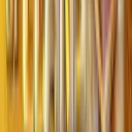
8. Togel Online Shanghai Pools
Togel Online Shanghai Pools adalah salah satu bentuk
perjudian daring yang populer di kalangan pemain togel,
khususnya yang menyukai pasaran Shanghai.
Permainan ini menawarkan berbagai jenis taruhan,
seperti 2D, 3D, dan 4D, di mana pemain menebak angka
yang akan keluar pada hasil undian
9. Togel Online Michigan Midday
Togel Online Michigan Midday merujuk pada permainan
lotere online yang populer di Michigan, Amerika Serikat,
khususnya untuk hasil undian yang dilakukan pada siang
hari (midday). Permainan ini memungkinkan pemain
untuk memasang taruhan secara digital dengan memilih
angka-angka tertentu
10. Togel Online Xiamen Lottery