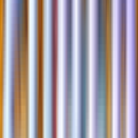
membuatnya banyak diminati oleh pemain pemula
maupun berpengalaman
Salah satu alasan utama pemain memilih Ongtoto adalah
karena reputasinya sebagai situs slot gacor hari ini.
Artinya, banyak pemain yang melaporkan
tingkat
kemenangan yang tinggi
pada beberapa jenis permainan
slot tertentu. Ongtoto bekerja sama dengan berbagai
provider ternama seperti Pragmatic Play, PG Soft, dan
Habanero, yang menyediakan RTP (Return to Player)
tinggi, sehingga peluang menang lebih besar. Pemain
juga bisa memantau update slot gacor harian melalui
informasi yang disediakan oleh situs
Ongtoto memberikan kemudahan bertransaksi dengan
menyediakan metode pembayaran via DANA, salah satu
dompet digital paling populer di Indonesia. Dengan
deposit minimal Rp5.000, pemain sudah bisa memulai
taruhan di berbagai game slot. Proses depositnya cepat