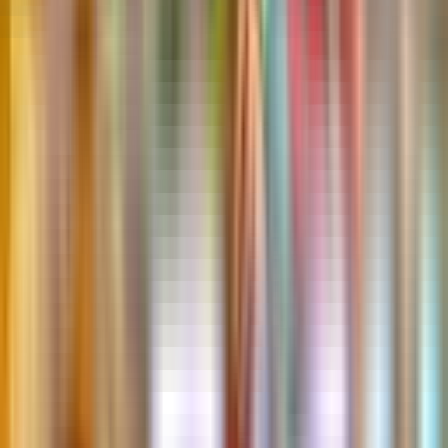
10. Slot Online 5 Lions Bonanza
Slot Online 5 Lions Bonanza adalah salah satu
permainan slot yang populer di kalangan penggemar judi
online. Dikembangkan oleh provider ternama, game ini
menawarkan tema oriental dengan simbol-simbol seperti
singa emas, koin keberuntungan, dan nuansa tradisional
Tiongkok yang menarik
11. Slot Online Santa's Great Gifts
Slot Online Santa's Great Gifts adalah permainan slot
bertema Natal yang menawarkan pengalaman bermain
yang menyenangkan dan penuh hadiah. Dengan grafis
yang cerah dan simbol-simbol khas Natal seperti hadiah,
pohon cemara, dan Santa Claus, permainan ini cocok
dimainkan selama musim liburan
12. Slot Online The Dog House