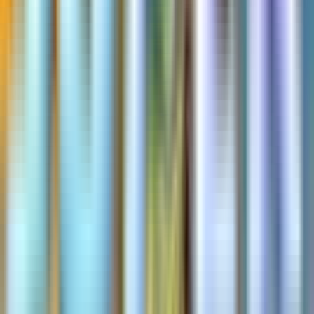
yang menarik dengan tema manis dan penuh warna,
menawarkan pengalaman bermain yang seru dan
menghibur. Dikembangkan oleh Pragmatic Play, game ini
menampilkan desain grafis yang cerah dengan simbol-
simbol seperti permen, lolipop, dan karakter kartun
yang menggemaskan
4. Slot Online Sweet Bonanza
Sweet Bonanza adalah salah satu permainan slot online
populer yang dikembangkan oleh Pragmatic Play. Game
ini menawarkan tema buah-buahan yang cerah dan
manis dengan mekanisme cluster pays, di mana pemain
bisa mendapatkan kemenangan dengan mengumpulkan
grup simbol yang sama
5. Slot Online Starlight Princess
Slot Online Starlight Princess adalah permainan slot
yang dikembangkan oleh Pragmatic Play, menawarkan