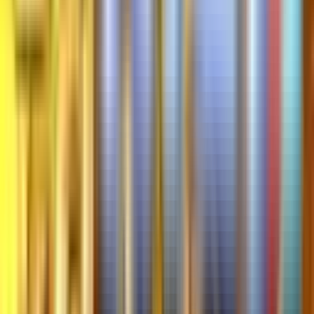
salah satu pasaran togel terkenal yang berasal dari
Sydney, Australia. Permainan ini populer di kalangan
pemain togel online
4. Togel Online Cambodia Lottery
Togel Online Cambodia Lottery adalah salah satu bentuk
perjudian daring yang populer di kalangan pemain togel,
terutama yang tertarik dengan pasaran internasional.
Permainan ini menawarkan berbagai jenis taruhan
berdasarkan hasil undian resmi dari Cambodia Lottery,
5. Togel Online Newyork 4D
Togel Online New York 4D adalah permainan judi angka
berbasis digital yang mengacu pada hasil undian dari
pasar togel New York. Pemain harus menebak 4 digit
angka (dari 0000 hingga 9999) yang akan keluar dalam
undian, dengan hadiah besar jika berhasil menebak