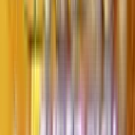
Togel Online Xiamen Lottery adalah salah satu bentuk
perjudian daring yang menawarkan permainan togel
dengan sistem lotere yang berasal dari Xiamen,
Tiongkok. Permainan ini memungkinkan pemain untuk
memasang taruhan pada berbagai angka dengan
harapan memenangkan hadiah uang tunai
11. Togel Online Mancity 4D
Togel Online Mancity 4D adalah salah satu jenis
permainan judi togel digital yang mengacu pada pasaran
Manchester City (Mancity) dengan sistem 4 digit. Pemain
harus menebak angka keluaran 4D (0000-9999) yang
diundi berdasarkan hasil tertentu
12. Togel Online Arkansas Evening
Togel Online Arkansas Evening merujuk pada permainan
togel (toto gelap) yang dapat dimainkan secara daring