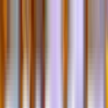
Daftar
Masuk
casino
Cari Permainan
lightning baccarat
clash of clans super rich
fury of anubis
duck hunters
world cup 2026
crash game
for you
slot
live casino
4
arcade
fishing
2603
635
104
21
Provider :
SUPER RICH
Filter :
TERKENAL
Clash of Clans Super Scatter SUPER RICH
SUPER RICH