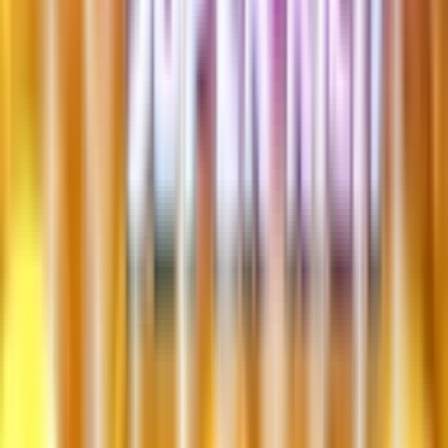
Jepang, dengan sistem taruhan yang mudah diakses
melalui platform online
15. Togel Online Damacai
Togel Online Damacai adalah salah satu bentuk
perjudian daring yang populer di Indonesia, khususnya
bagi penggemar permainan angka. Damacai sendiri
merupakan salah satu pasaran togel yang banyak
diminati karena menyediakan berbagai jenis taruhan
dengan hadiah yang menggiurkan
Lihat Semua
home
explore
promo