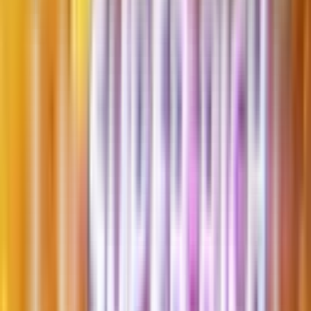
dengan mengikuti hasil undian Arkansas Evening, salah
satu jenis undian yang diadakan di negara bagian
Arkansas, Amerika Serikat
13. Togel Online Florida Evening
Togel Online Florida Evening merujuk pada permainan
togel yang dapat dimainkan secara daring dengan
mengikuti hasil undian dari Florida Evening, sebuah
pasaran togel yang populer di Amerika Serikat.
Permainan ini biasanya menawarkan berbagai jenis
taruhan
14. Togel Online Osaka Lottery
Togel Online Osaka Lottery adalah salah satu bentuk
permainan judi angka yang populer di kalangan
penggemar togel daring. Permainan ini menawarkan
berbagai pasaran, termasuk hasil undian dari Osaka,