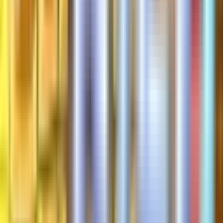
Togel Online Singapore Pools adalah bentuk perjudian
daring yang memungkinkan pemain untuk memasang
taruhan pada angka-angka tertentu dengan harapan
memenangkan hadiah berdasarkan hasil undian resmi
dari Singapore Pools. Permainan ini sangat populer di
Indonesia
2. Togel Online Hongkong Pools
Togel Online Hongkong Pools adalah salah satu bentuk
perjudian daring yang populer di Indonesia, di mana
pemain dapat memasang taruhan pada hasil keluaran
angka dari Hongkong Pools. Permainan ini menawarkan
berbagai jenis pasaran, seperti 4D, 3D, dan 2D
3. Togel Online Sydney Pools
Togel Online Sydney Pools adalah permainan judi angka
yang berbasis pada hasil undian dari Sydney Pools,