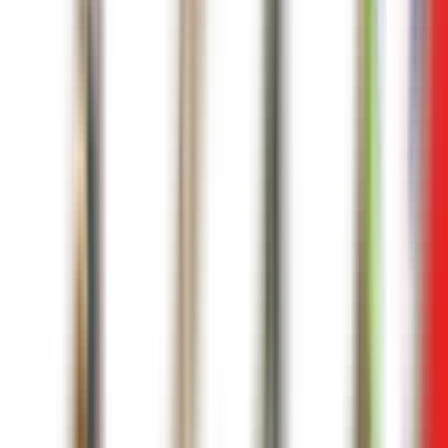
slot bertema koboi yang menawarkan pengalaman
bermain seru dengan grafis yang menarik dan fitur
bonus menguntungkan. Dalam game ini, pemain akan
menemukan simbol-simbol
15. Slot Online Gates of Olympus Xmas 1000
Slot Online Gates of Olympus Xmas 1000 adalah varian
spesial dari permainan slot populer Gates of Olympus
yang mengusung tema Natal dengan fitur dan
pembayaran hingga 1000x taruhan. Dikembangkan oleh
Pragmatic Play
Panduan Lengkap Untuk Pemula
Yang Ingin Menang
Sebelum memulai, pemula harus memahami dasar-dasar
judi online, termasuk jenis permainan yang tersedia
seperti poker, slot, taruhan olahraga, atau casino live.