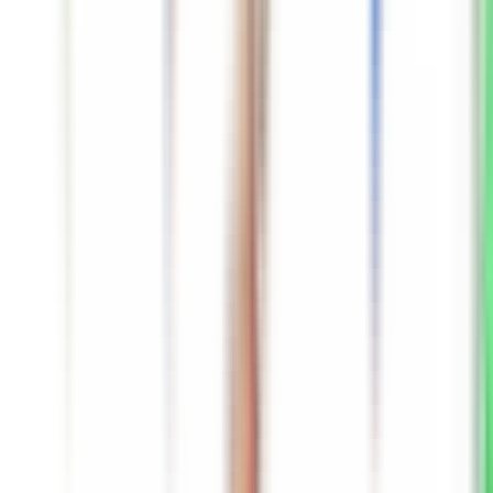
1. Slot Online Mahjong Ways
Slot Online Mahjong Ways adalah permainan slot digital
yang terinspirasi dari permainan tradisional Mahjong,
menggabungkan unsur-unsur klasik dengan fitur
modern yang menarik. Game ini menawarkan grafis
yang memukau, mekanisme permainan yang inovatif
2. Slot Online Gates Of Olympus
Slot Online Gates of Olympus adalah permainan slot
yang dikembangkan oleh Pragmatic Play, terinspirasi
oleh mitologi Yunani kuno dengan dewa Zeus sebagai
simbol utama. Game ini menawarkan 6 reel dan
menggunakan mekanisme
3. Slot Online Sugar Rush 1000
Slot Online Sugar Rush 1000 adalah permainan slot