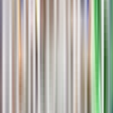
togel (toto gelap) yang dapat dimainkan secara daring
dengan mengikuti hasil undian Arkansas Evening, salah
satu jenis undian yang diadakan di negara bagian
Arkansas, Amerika Serikat
13. Togel Online Florida Evening
Togel Online Florida Evening merujuk pada permainan
togel yang dapat dimainkan secara daring dengan
mengikuti hasil undian dari Florida Evening, sebuah
pasaran togel yang populer di Amerika Serikat.
Permainan ini biasanya menawarkan berbagai jenis
taruhan
14. Togel Online Osaka Lottery
Togel Online Osaka Lottery adalah salah satu bentuk
permainan judi angka yang populer di kalangan
penggemar togel daring. Permainan ini menawarkan