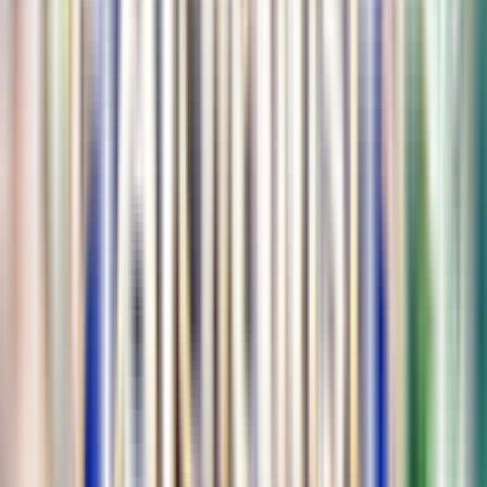
8. Togel Online Shanghai Pools
Togel Online Shanghai Pools adalah salah satu bentuk
perjudian daring yang populer di kalangan pemain togel,
khususnya yang menyukai pasaran Shanghai.
Permainan ini menawarkan berbagai jenis taruhan,
seperti 2D, 3D, dan 4D, di mana pemain menebak angka
yang akan keluar pada hasil undian
9. Togel Online Michigan Midday
Togel Online Michigan Midday merujuk pada permainan
lotere online yang populer di Michigan, Amerika Serikat,
khususnya untuk hasil undian yang dilakukan pada siang
hari (midday). Permainan ini memungkinkan pemain
untuk memasang taruhan secara digital dengan memilih
angka-angka tertentu