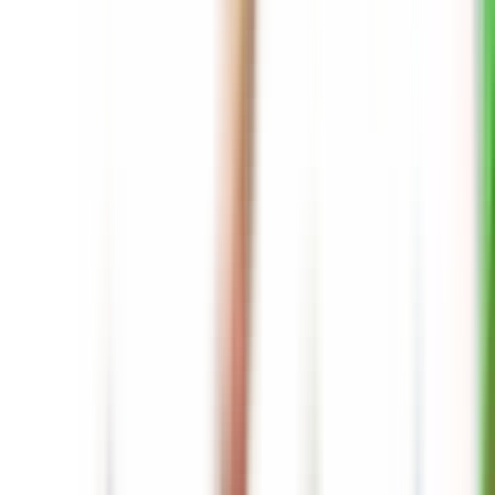
yang dikembangkan oleh Pragmatic Play, menawarkan
pengalaman bermain yang magis dengan tema putri dan
dunia fantasi. Game ini menampilkan grafis yang
memukau, fitur bonus yang menggiurkan
6. Slot Online Lucky Neko
Slot Online Lucky Neko adalah permainan mesin slot
digital yang menawarkan tema Jepang yang
menggemaskan dengan karakter kucing (neko) yang
dianggap membawa keberuntungan. Dikembangkan
oleh PG Soft, game ini menampilkan grafis yang cerah
dan animasi yang menarik
7. Slot Online Gates Of Gatot Kaca
Slot Online Gates of Gatot Kaca adalah permainan slot
yang terinspirasi oleh legenda pahlawan wayang Jawa,
Gatot Kaca. Dikembangkan oleh provider ternama, game
ini menawarkan grafis yang memukau, fitur bonus