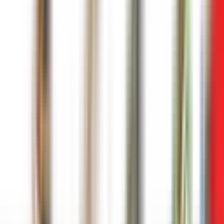
Setiap permainan memiliki aturan, strategi, dan tingkat
kesulitan yang berbeda. Penting juga untuk memilih
platform judi online yang terpercaya dan berlisensi agar
terhindar dari penipuan. Dengan pemahaman dasar
yang kuat, pemain dapat lebih siap menghadapi
tantangan dan peluang dalam judi online
Salah satu kunci kesuksesan dalam Slot Thailand adalah
manajemen keuangan yang baik. Pemula harus
menetapkan batas modal harian atau mingguan dan
disiplin dalam mematuhinya. Hindari tergoda untuk
mengejar kerugian (chasing losses) karena hal itu bisa
berujung pada kebangkrutan. Selain itu, alokasikan dana
dengan proporsional untuk berbagai permainan agar
risiko kerugian dapat diminimalisir. Dengan mengelola
uang secara cerdas, pemain bisa bertahan lebih lama
dan meningkatkan peluang menang
Judi online bukan sekadar permainan untung-untungan,