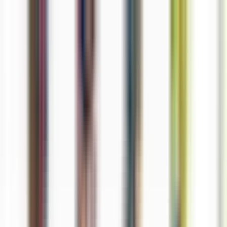
Daftar
Masuk
casino
Cari Permainan
limbo+
world cup 2026
koi gate
all stars - world cup 2026
fire in the hole 3
crash game
for you
slot
live casino
4
arcade
fishing
2603
635
104
21
Provider :
World Match
Filter :
TERKENAL
EL SUEÑO DE ANTONIO Y ERANDI
World Match