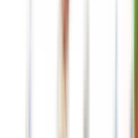
menarik, serta RTP (Return to Player) yang kompetitif,
membuatnya popular
8. Slot Online Wild West Gold
Slot online Wild West Gold adalah permainan judi digital
yang mengusung tema koboi dan kehidupan liar di
Amerika Barat. Dikembangkan oleh Pragmatic Play, slot
ini menawarkan 5 gulungan dengan 40 garis
pembayaran, dilengkapi fitur-fitur menarik
9. Slot Online Wild Bandito
Slot Online Wild Bandito adalah permainan slot yang
menawarkan pengalaman bermain seru dengan tema
koboi dan petualangan di Wild West. Dikembangkan oleh
provider ternama, slot ini menampilkan grafis yang
menarik, fitur bonus yang menggiurkan