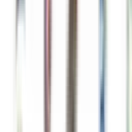
yang terjangkau, yaitu Rp5.000 via DANA. Hal ini
membuatnya banyak diminati oleh pemain pemula
maupun berpengalaman
Salah satu alasan utama pemain memilih Ongtoto adalah
karena reputasinya sebagai situs slot gacor hari ini.
Artinya, banyak pemain yang melaporkan
tingkat
kemenangan yang tinggi
pada beberapa jenis permainan
slot tertentu. Ongtoto bekerja sama dengan berbagai
provider ternama seperti Pragmatic Play, PG Soft, dan
Habanero, yang menyediakan RTP (Return to Player)
tinggi, sehingga peluang menang lebih besar. Pemain
juga bisa memantau update slot gacor harian melalui
informasi yang disediakan oleh situs
Ongtoto memberikan kemudahan bertransaksi dengan
menyediakan metode pembayaran via DANA, salah satu
dompet digital paling populer di Indonesia. Dengan
deposit minimal Rp5.000, pemain sudah bisa memulai
taruhan di berbagai game slot. Proses depositnya cepat