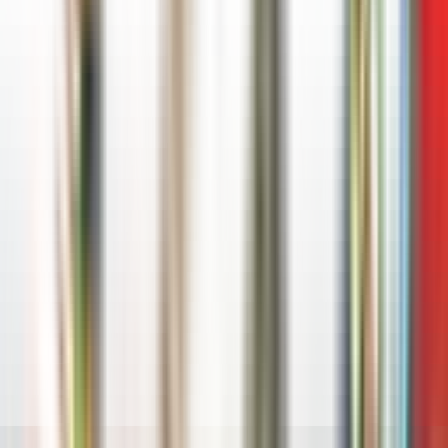
tetapi juga membutuhkan strategi. Pemula disarankan
untuk mempelajari tips dari pemain berpengalaman,
seperti cara membaca peluang, mengatur taruhan, atau
memanfaatkan bonus dan promosi. Banyak sumber
daya gratis seperti forum, video tutorial, atau artikel
yang bisa membantu meningkatkan pemahaman.
Semakin banyak pengetahuan yang dimiliki, semakin
besar peluang untuk meraih kemenangan
Emosi yang tidak stabil, seperti keserakahan atau
frustasi setelah kalah, dapat mengganggu pengambilan
keputusan. Pemula harus belajar mengendalikan emosi
dan tetap tenang dalam segala situasi. Berhenti bermain
saat sedang emosi atau lelah adalah langkah bijak untuk
menghindari keputusan impulsif yang merugikan.
Dengan mental yang kuat, pemain dapat berpikir jernih
dan membuat keputusan taruhan yang lebih rasional
Banyak situs judi online
menawarkan bonus
seperti