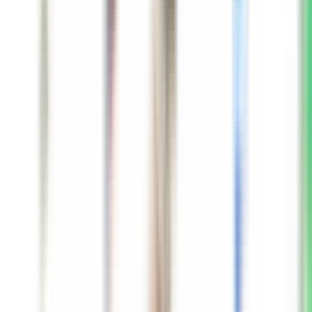
mengakses berbagai game
slot gacor
yang sering
memberikan jackpot. Namun, tetap perlu diingat untuk
bermain secara bertanggung jawab dan tidak terlalu
terbawa emosi. Pantau terus update slot gacor hari ini
dan manfaatkan bonus promosi yang ditawarkan agar
peluang menang semakin besar. Selamat bermain dan
semoga sukses
Game Pragmatic Play Paling Seru &
Gacor 2026
Pragmatic Play terus menjadi salah satu penyedia game
slot online terpopuler di tahun 2026, dengan beragam
judul yang menawarkan keseruan dan potensi
kemenangan besar (gacor). Beberapa game terbaik
mereka seperti Gates of Olympus, Sweet Bonanza, dan
Starlight Princess masih menjadi favorit pemain karena
fitur bonus menguntungkan