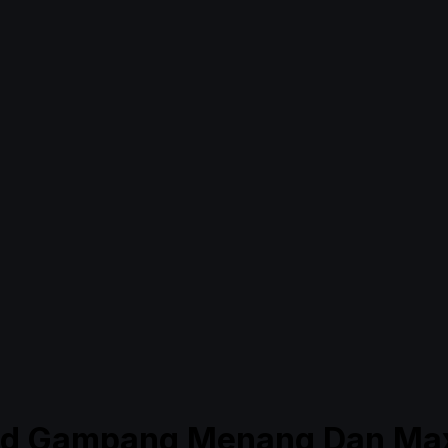
and Gampang Menang Dan Ma