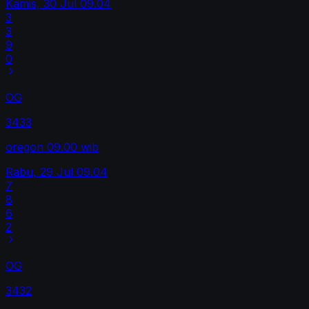
Kamis, 30 Jul
09.04
3
3
9
0
OG
3433
oregon 09.00 wib
Rabu, 29 Jul
09.04
7
8
6
2
OG
3432