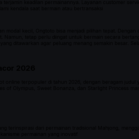
ngga terjamin keadilan permainannya. Layanan customer serv
ami kendala saat bermain atau bertransaksi
an modal kecil, Ongtoto bisa menjadi pilihan tepat. Denga
 Namun, tetap perlu diingat untuk bermain secara bertang
si yang ditawarkan agar peluang menang semakin besar. S
Gacor 2026
slot online terpopuler di tahun 2026, dengan beragam ju
es of Olympus, Sweet Bonanza, dan Starlight Princess masi
yang terinspirasi dari permainan tradisional Mahjong, men
kanisme permainan yang inovatif