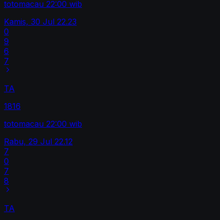
totomacau 22:00 wib
Kamis, 30 Jul
22.23
0
9
6
7
TA
1816
totomacau 22:00 wib
Rabu, 29 Jul
22.12
7
0
7
8
TA