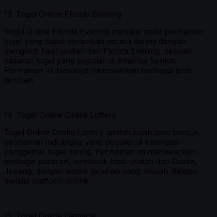
13. Togel Online Florida Evening
Togel Online Florida Evening merujuk pada permainan
togel yang dapat dimainkan secara daring dengan
mengikuti hasil undian dari Florida Evening, sebuah
pasaran togel yang populer di Amerika Serikat.
Permainan ini biasanya menawarkan berbagai jenis
taruhan
14. Togel Online Osaka Lottery
Togel Online Osaka Lottery adalah salah satu bentuk
permainan judi angka yang populer di kalangan
penggemar togel daring. Permainan ini menawarkan
berbagai pasaran, termasuk hasil undian dari Osaka,
Jepang, dengan sistem taruhan yang mudah diakses
melalui platform online
15. Togel Online Damacai