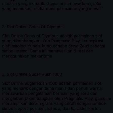
modern yang menarik. Game ini menawarkan grafis
yang memukau, mekanisme permainan yang inovatif
2. Slot Online Gates Of Olympus
Slot Online Gates of Olympus adalah permainan slot
yang dikembangkan oleh Pragmatic Play, terinspirasi
oleh mitologi Yunani kuno dengan dewa Zeus sebagai
simbol utama. Game ini menawarkan 6 reel dan
menggunakan mekanisme
3. Slot Online Sugar Rush 1000
Slot Online Sugar Rush 1000 adalah permainan slot
yang menarik dengan tema manis dan penuh warna,
menawarkan pengalaman bermain yang seru dan
menghibur. Dikembangkan oleh Pragmatic Play, game ini
menampilkan desain grafis yang cerah dengan simbol-
simbol seperti permen, lolipop, dan karakter kartun