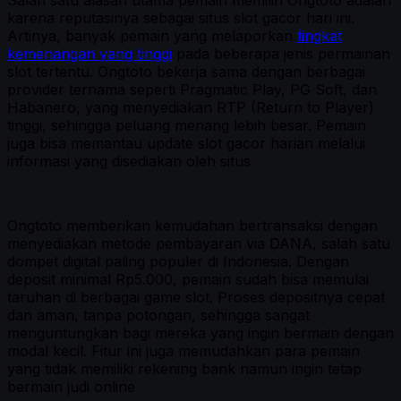
karena reputasinya sebagai situs slot gacor hari ini.
Artinya, banyak pemain yang melaporkan
tingkat
kemenangan yang tinggi
pada beberapa jenis permainan
slot tertentu. Ongtoto bekerja sama dengan berbagai
provider ternama seperti Pragmatic Play, PG Soft, dan
Habanero, yang menyediakan RTP (Return to Player)
tinggi, sehingga peluang menang lebih besar. Pemain
juga bisa memantau update slot gacor harian melalui
informasi yang disediakan oleh situs
Ongtoto memberikan kemudahan bertransaksi dengan
menyediakan metode pembayaran via DANA, salah satu
dompet digital paling populer di Indonesia. Dengan
deposit minimal Rp5.000, pemain sudah bisa memulai
taruhan di berbagai game slot. Proses depositnya cepat
dan aman, tanpa potongan, sehingga sangat
menguntungkan bagi mereka yang ingin bermain dengan
modal kecil. Fitur ini juga memudahkan para pemain
yang tidak memiliki rekening bank namun ingin tetap
bermain judi online