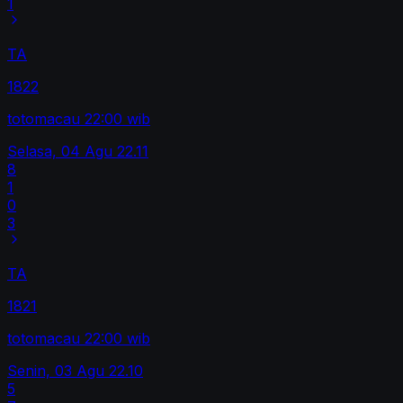
1
TA
1822
totomacau 22:00 wib
Selasa, 04 Agu
22.11
8
1
0
3
TA
1821
totomacau 22:00 wib
Senin, 03 Agu
22.10
5