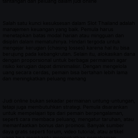
tantangan dan peluang dalam judi online
Salah satu kunci kesuksesan dalam Slot Thailand adalah
manajemen keuangan yang baik. Pemula harus
menetapkan batas modal harian atau mingguan dan
disiplin dalam mematuhinya. Hindari tergoda untuk
mengejar kerugian (chasing losses) karena hal itu bisa
berujung pada kebangkrutan. Selain itu, alokasikan dana
dengan proporsional untuk berbagai permainan agar
risiko kerugian dapat diminimalisir. Dengan mengelola
uang secara cerdas, pemain bisa bertahan lebih lama
dan meningkatkan peluang menang
Judi online bukan sekadar permainan untung-untungan,
tetapi juga membutuhkan strategi. Pemula disarankan
untuk mempelajari tips dari pemain berpengalaman,
seperti cara membaca peluang, mengatur taruhan, atau
memanfaatkan bonus dan promosi. Banyak sumber
daya gratis seperti forum, video tutorial, atau artikel
yang bisa membantu meningkatkan pemahaman.