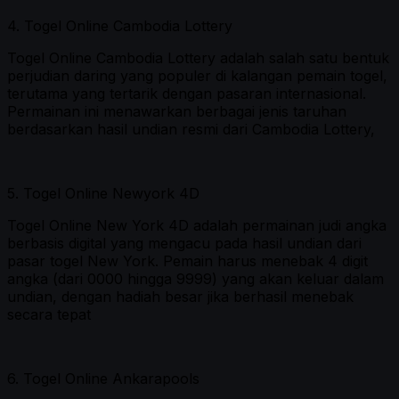
4. Togel Online Cambodia Lottery
Togel Online Cambodia Lottery adalah salah satu bentuk
perjudian daring yang populer di kalangan pemain togel,
terutama yang tertarik dengan pasaran internasional.
Permainan ini menawarkan berbagai jenis taruhan
berdasarkan hasil undian resmi dari Cambodia Lottery,
5. Togel Online Newyork 4D
Togel Online New York 4D adalah permainan judi angka
berbasis digital yang mengacu pada hasil undian dari
pasar togel New York. Pemain harus menebak 4 digit
angka (dari 0000 hingga 9999) yang akan keluar dalam
undian, dengan hadiah besar jika berhasil menebak
secara tepat
6. Togel Online Ankarapools