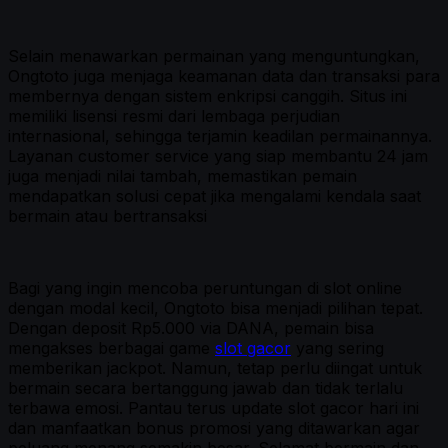
Selain menawarkan permainan yang menguntungkan,
Ongtoto juga menjaga keamanan data dan transaksi para
membernya dengan sistem enkripsi canggih. Situs ini
memiliki lisensi resmi dari lembaga perjudian
internasional, sehingga terjamin keadilan permainannya.
Layanan customer service yang siap membantu 24 jam
juga menjadi nilai tambah, memastikan pemain
mendapatkan solusi cepat jika mengalami kendala saat
bermain atau bertransaksi
Bagi yang ingin mencoba peruntungan di slot online
dengan modal kecil, Ongtoto bisa menjadi pilihan tepat.
Dengan deposit Rp5.000 via DANA, pemain bisa
mengakses berbagai game
slot gacor
yang sering
memberikan jackpot. Namun, tetap perlu diingat untuk
bermain secara bertanggung jawab dan tidak terlalu
terbawa emosi. Pantau terus update slot gacor hari ini
dan manfaatkan bonus promosi yang ditawarkan agar
peluang menang semakin besar. Selamat bermain dan