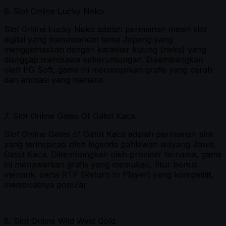
6. Slot Online Lucky Neko
Slot Online Lucky Neko adalah permainan mesin slot
digital yang menawarkan tema Jepang yang
menggemaskan dengan karakter kucing (neko) yang
dianggap membawa keberuntungan. Dikembangkan
oleh PG Soft, game ini menampilkan grafis yang cerah
dan animasi yang menarik
7. Slot Online Gates Of Gatot Kaca
Slot Online Gates of Gatot Kaca adalah permainan slot
yang terinspirasi oleh legenda pahlawan wayang Jawa,
Gatot Kaca. Dikembangkan oleh provider ternama, game
ini menawarkan grafis yang memukau, fitur bonus
menarik, serta RTP (Return to Player) yang kompetitif,
membuatnya popular
8. Slot Online Wild West Gold