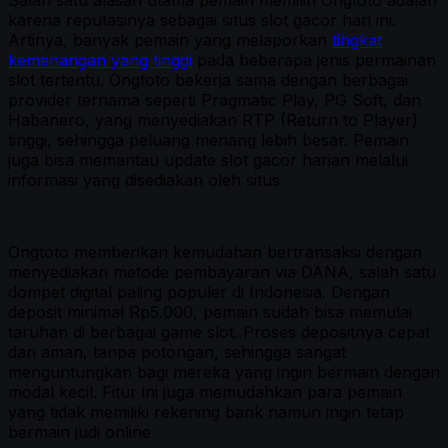
karena reputasinya sebagai situs slot gacor hari ini.
Artinya, banyak pemain yang melaporkan
tingkat
kemenangan yang tinggi
pada beberapa jenis permainan
slot tertentu. Ongtoto bekerja sama dengan berbagai
provider ternama seperti Pragmatic Play, PG Soft, dan
Habanero, yang menyediakan RTP (Return to Player)
tinggi, sehingga peluang menang lebih besar. Pemain
juga bisa memantau update slot gacor harian melalui
informasi yang disediakan oleh situs
Ongtoto memberikan kemudahan bertransaksi dengan
menyediakan metode pembayaran via DANA, salah satu
dompet digital paling populer di Indonesia. Dengan
deposit minimal Rp5.000, pemain sudah bisa memulai
taruhan di berbagai game slot. Proses depositnya cepat
dan aman, tanpa potongan, sehingga sangat
menguntungkan bagi mereka yang ingin bermain dengan
modal kecil. Fitur ini juga memudahkan para pemain
yang tidak memiliki rekening bank namun ingin tetap
bermain judi online