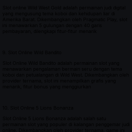
Slot online Wild West Gold adalah permainan judi digital
yang mengusung tema koboi dan kehidupan liar di
Amerika Barat. Dikembangkan oleh Pragmatic Play, slot
ini menawarkan 5 gulungan dengan 40 garis
pembayaran, dilengkapi fitur-fitur menarik
9. Slot Online Wild Bandito
Slot Online Wild Bandito adalah permainan slot yang
menawarkan pengalaman bermain seru dengan tema
koboi dan petualangan di Wild West. Dikembangkan oleh
provider ternama, slot ini menampilkan grafis yang
menarik, fitur bonus yang menggiurkan
10. Slot Online 5 Lions Bonanza
Slot Online 5 Lions Bonanza adalah salah satu
permainan slot yang populer di kalangan penggemar judi
online. Dikembangkan oleh provider ternama, game ini