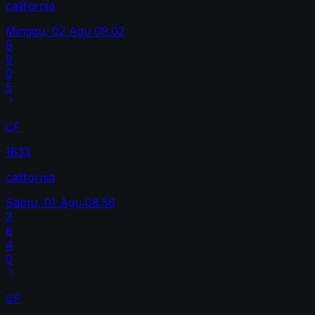
california
Minggu, 02 Agu
09.02
9
9
0
5
CF
1833
california
Sabtu, 01 Agu
08.56
3
8
4
0
CF