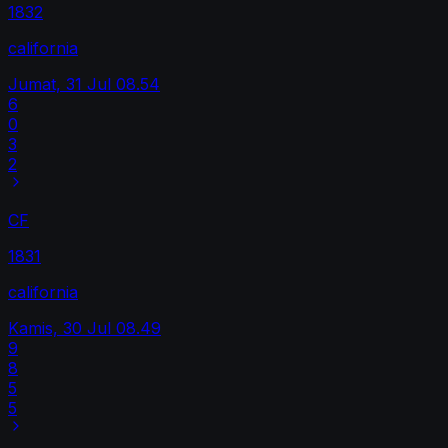
1832
california
Jumat, 31 Jul
08.54
6
0
3
2
CF
1831
california
Kamis, 30 Jul
08.49
9
8
5
5