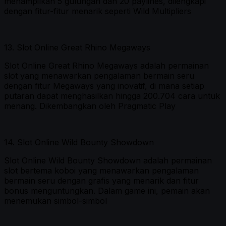
menampilkan 5 gulungan dan 20 paylines, dilengkapi
dengan fitur-fitur menarik seperti Wild Multipliers
13. Slot Online Great Rhino Megaways
Slot Online Great Rhino Megaways adalah permainan
slot yang menawarkan pengalaman bermain seru
dengan fitur Megaways yang inovatif, di mana setiap
putaran dapat menghasilkan hingga 200.704 cara untuk
menang. Dikembangkan oleh Pragmatic Play
14. Slot Online Wild Bounty Showdown
Slot Online Wild Bounty Showdown adalah permainan
slot bertema koboi yang menawarkan pengalaman
bermain seru dengan grafis yang menarik dan fitur
bonus menguntungkan. Dalam game ini, pemain akan
menemukan simbol-simbol