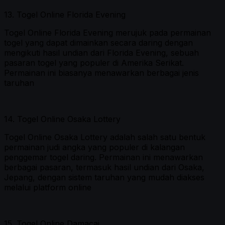
13. Togel Online Florida Evening
Togel Online Florida Evening merujuk pada permainan
togel yang dapat dimainkan secara daring dengan
mengikuti hasil undian dari Florida Evening, sebuah
pasaran togel yang populer di Amerika Serikat.
Permainan ini biasanya menawarkan berbagai jenis
taruhan
14. Togel Online Osaka Lottery
Togel Online Osaka Lottery adalah salah satu bentuk
permainan judi angka yang populer di kalangan
penggemar togel daring. Permainan ini menawarkan
berbagai pasaran, termasuk hasil undian dari Osaka,
Jepang, dengan sistem taruhan yang mudah diakses
melalui platform online
15. Togel Online Damacai