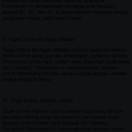
khususnya yang menyukai pasaran Shanghai.
Permainan ini menawarkan berbagai jenis taruhan,
seperti 2D, 3D, dan 4D, di mana pemain menebak angka
yang akan keluar pada hasil undian
9. Togel Online Michigan Midday
Togel Online Michigan Midday merujuk pada permainan
lotere online yang populer di Michigan, Amerika Serikat,
khususnya untuk hasil undian yang dilakukan pada siang
hari (midday). Permainan ini memungkinkan pemain
untuk memasang taruhan secara digital dengan memilih
angka-angka tertentu
10. Togel Online Xiamen Lottery
Togel Online Xiamen Lottery adalah salah satu bentuk
perjudian daring yang menawarkan permainan togel
dengan sistem lotere yang berasal dari Xiamen,
Tiongkok. Permainan ini memungkinkan pemain untuk