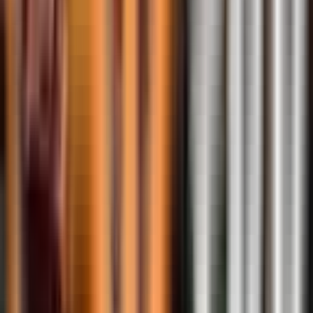
yang cerah dan simbol-simbol khas Natal seperti hadiah,
pohon cemara, dan Santa Claus, permainan ini cocok
dimainkan selama musim liburan
12. Slot Online The Dog House
Slot Online The Dog House adalah permainan slot yang
populer dikembangkan oleh Pragmatic Play,
menawarkan tema yang menggemaskan dengan latar
belakang rumah anjing yang penuh warna. Game ini
menampilkan 5 gulungan dan 20 paylines, dilengkapi
dengan fitur-fitur menarik seperti Wild Multipliers
13. Slot Online Great Rhino Megaways
Slot Online Great Rhino Megaways adalah permainan
slot yang menawarkan pengalaman bermain seru
dengan fitur Megaways yang inovatif, di mana setiap
putaran dapat menghasilkan hingga 200.704 cara untuk
menang. Dikembangkan oleh Pragmatic Play