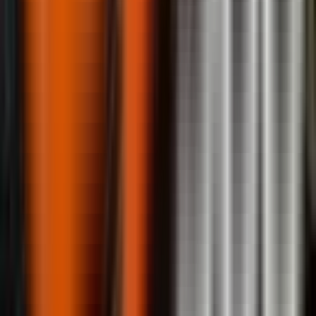
berbagai jenis pasaran, seperti 4D, 3D, dan 2D
3. Togel Online Sydney Pools
Togel Online Sydney Pools adalah permainan judi angka
yang berbasis pada hasil undian dari Sydney Pools,
salah satu pasaran togel terkenal yang berasal dari
Sydney, Australia. Permainan ini populer di kalangan
pemain togel online
4. Togel Online Cambodia Lottery
Togel Online Cambodia Lottery adalah salah satu bentuk
perjudian daring yang populer di kalangan pemain togel,
terutama yang tertarik dengan pasaran internasional.
Permainan ini menawarkan berbagai jenis taruhan
berdasarkan hasil undian resmi dari Cambodia Lottery,