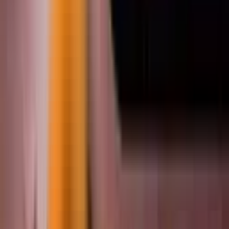
Bagi yang ingin mencoba peruntungan di slot online
dengan modal kecil, Ongtoto bisa menjadi pilihan tepat.
Dengan deposit Rp5.000 via DANA, pemain bisa
mengakses berbagai game
slot gacor
yang sering
memberikan jackpot. Namun, tetap perlu diingat untuk
bermain secara bertanggung jawab dan tidak terlalu
terbawa emosi. Pantau terus update slot gacor hari ini
dan manfaatkan bonus promosi yang ditawarkan agar
peluang menang semakin besar. Selamat bermain dan
semoga sukses
Game Pragmatic Play Paling Seru &
Gacor 2026
Pragmatic Play terus menjadi salah satu penyedia game
slot online terpopuler di tahun 2026, dengan beragam
judul yang menawarkan keseruan dan potensi