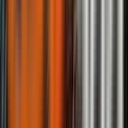
Dengan mental yang kuat, pemain dapat berpikir jernih
dan membuat keputusan taruhan yang lebih rasional
Banyak situs judi online
menawarkan bonus
seperti
deposit awal, cashback, atau free chips untuk menarik
pemain. Pemula harus memanfaatkan promosi ini untuk
meningkatkan modal tanpa harus mengeluarkan banyak
uang. Namun, selalu baca syarat dan ketentuan (terms
and conditions) agar memahami persyaratan yang
berlaku, seperti wagering requirements. Dengan
memanfaatkan bonus secara optimal, peluang untuk
menang bisa lebih besar tanpa risiko finansial yang tinggi
Daftar 15 Pasaran Togel Terpopuler
Yang Wajib Dicoba
Daftar 15 Pasaran Togel Terpopuler Yang Wajib Dicoba
merupakan panduan bagi para penggemar togel online