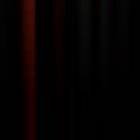
14. Togel Online Osaka Lottery
Togel Online Osaka Lottery adalah salah satu bentuk
permainan judi angka yang populer di kalangan
penggemar togel daring. Permainan ini menawarkan
berbagai pasaran, termasuk hasil undian dari Osaka,
Jepang, dengan sistem taruhan yang mudah diakses
melalui platform online
15. Togel Online Damacai
Togel Online Damacai adalah salah satu bentuk
perjudian daring yang populer di Indonesia, khususnya
bagi penggemar permainan angka. Damacai sendiri
merupakan salah satu pasaran togel yang banyak
diminati karena menyediakan berbagai jenis taruhan
dengan hadiah yang menggiurkan
Lihat Semua