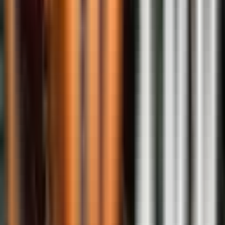
14. Slot Online Wild Bounty Showdown
Slot Online Wild Bounty Showdown adalah permainan
slot bertema koboi yang menawarkan pengalaman
bermain seru dengan grafis yang menarik dan fitur
bonus menguntungkan. Dalam game ini, pemain akan
menemukan simbol-simbol
15. Slot Online Gates of Olympus Xmas 1000
Slot Online Gates of Olympus Xmas 1000 adalah varian
spesial dari permainan slot populer Gates of Olympus
yang mengusung tema Natal dengan fitur dan
pembayaran hingga 1000x taruhan. Dikembangkan oleh
Pragmatic Play