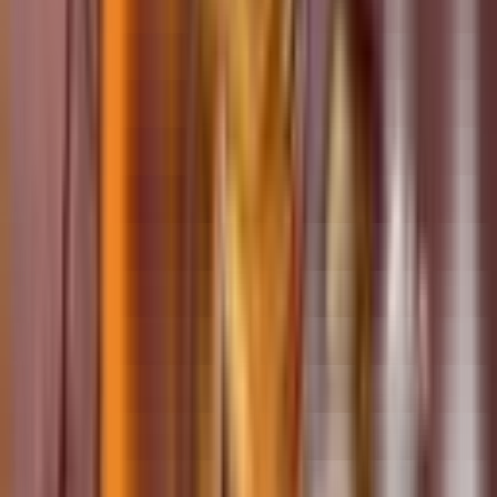
menggunakan mekanisme
3. Slot Online Sugar Rush 1000
Slot Online Sugar Rush 1000 adalah permainan slot
yang menarik dengan tema manis dan penuh warna,
menawarkan pengalaman bermain yang seru dan
menghibur. Dikembangkan oleh Pragmatic Play, game ini
menampilkan desain grafis yang cerah dengan simbol-
simbol seperti permen, lolipop, dan karakter kartun
yang menggemaskan
4. Slot Online Sweet Bonanza
Sweet Bonanza adalah salah satu permainan slot online
populer yang dikembangkan oleh Pragmatic Play. Game
ini menawarkan tema buah-buahan yang cerah dan
manis dengan mekanisme cluster pays, di mana pemain
bisa mendapatkan kemenangan dengan mengumpulkan
grup simbol yang sama