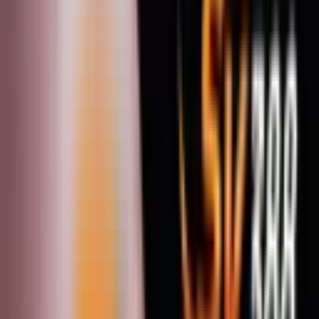
"gacor" (memberikan kemenangan mudah) oleh para
pemain. Situs ini menawarkan berbagai jenis permainan
slot online yang menarik dengan tampilan modern dan
fitur lengkap. Selain itu, Ongtoto juga dikenal karena
kemudahan transaksinya, termasuk deposit minimal
yang terjangkau, yaitu Rp5.000 via DANA. Hal ini
membuatnya banyak diminati oleh pemain pemula
maupun berpengalaman
Salah satu alasan utama pemain memilih Ongtoto adalah
karena reputasinya sebagai situs slot gacor hari ini.
Artinya, banyak pemain yang melaporkan
tingkat
kemenangan yang tinggi
pada beberapa jenis permainan
slot tertentu. Ongtoto bekerja sama dengan berbagai
provider ternama seperti Pragmatic Play, PG Soft, dan
Habanero, yang menyediakan RTP (Return to Player)
tinggi, sehingga peluang menang lebih besar. Pemain
juga bisa memantau update slot gacor harian melalui
informasi yang disediakan oleh situs