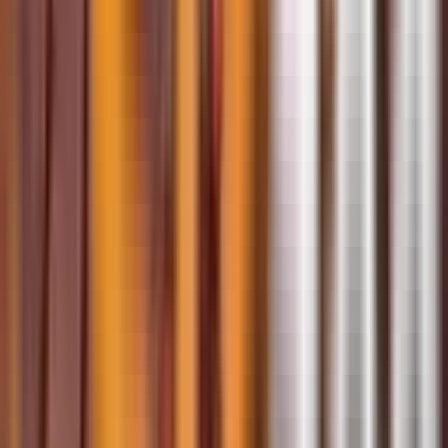
7. Slot Online Gates Of Gatot Kaca
Slot Online Gates of Gatot Kaca adalah permainan slot
yang terinspirasi oleh legenda pahlawan wayang Jawa,
Gatot Kaca. Dikembangkan oleh provider ternama, game
ini menawarkan grafis yang memukau, fitur bonus
menarik, serta RTP (Return to Player) yang kompetitif,
membuatnya popular
8. Slot Online Wild West Gold
Slot online Wild West Gold adalah permainan judi digital
yang mengusung tema koboi dan kehidupan liar di
Amerika Barat. Dikembangkan oleh Pragmatic Play, slot
ini menawarkan 5 gulungan dengan 40 garis
pembayaran, dilengkapi fitur-fitur menarik
9. Slot Online Wild Bandito
Slot Online Wild Bandito adalah permainan slot yang