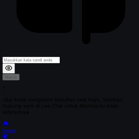
Masuk
*
Jika Anda mengalami Kesulitan saat login, Silahkan
hubungi kami di Live Chat untuk Membantu anda
selanjutnya
home