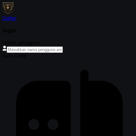
Daftar
login
Nama pengguna
Kata sandi