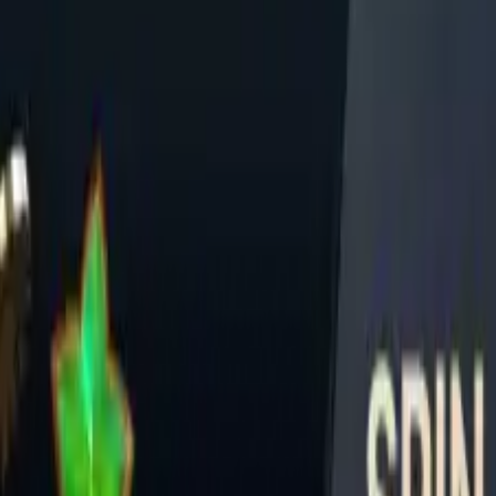
lam kurun waktu 1 Minggu
uni
roda berhadiah!