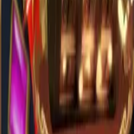
update slot gacor hari ini dan manfaatkan bonus promo
Game Pragmatic Play Paling Seru & 
Pragmatic Play terus menjadi salah satu penyedia game 
besar (gacor). Beberapa game terbaik mereka seperti Gat
menguntungkan
1. Slot Online Mahjong Ways
Slot Online Mahjong Ways adalah permainan slot digital 
menarik. Game ini menawarkan grafis yang memukau, me
2. Slot Online Gates Of Olympus
Slot Online Gates of Olympus adalah permainan slot yang
Game ini menawarkan 6 reel dan menggunakan mekanis