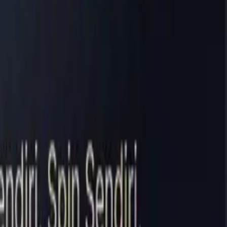
elamat bermain dan semoga sukses
dul yang menawarkan keseruan dan potensi kemenangan
h menjadi favorit pemain karena fitur bonus
ggabungkan unsur-unsur klasik dengan fitur modern yang
logi Yunani kuno dengan dewa Zeus sebagai simbol utama.