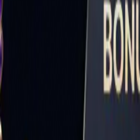
arena reputasinya sebagai situs slot gacor hari ini. Arti
Ongtoto bekerja sama dengan berbagai provider ternama se
uang menang lebih besar. Pemain juga bisa memantau update
ediakan metode pembayaran via DANA, salah satu dompet d
berbagai game slot. Proses depositnya cepat dan aman, t
juga memudahkan para pemain yang tidak memiliki rekening 
o juga menjaga keamanan data dan transaksi para membern
ngga terjamin keadilan permainannya. Layanan customer serv
ami kendala saat bermain atau bertransaksi
an modal kecil, Ongtoto bisa menjadi pilihan tepat. Denga
 Namun, tetap perlu diingat untuk bermain secara bertang