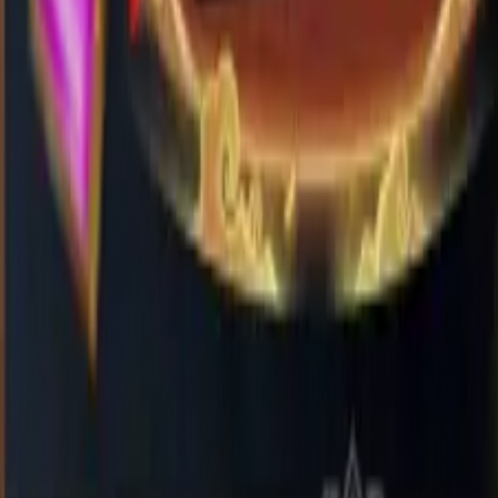
3. Slot Online Sugar Rush 1000
Slot Online Sugar Rush 1000 adalah permainan slot ya
Dikembangkan oleh Pragmatic Play, game ini menampilkan
4. Slot Online Sweet Bonanza
Sweet Bonanza adalah salah satu permainan slot online
dengan mekanisme cluster pays, di mana pemain bisa 
5. Slot Online Starlight Princess
Slot Online Starlight Princess adalah permainan slot y
fantasi. Game ini menampilkan grafis yang memukau, fit
6. Slot Online Lucky Neko