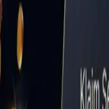
si yang ditawarkan agar peluang menang semakin besar. S
Gacor 2026
slot online terpopuler di tahun 2026, dengan beragam ju
es of Olympus, Sweet Bonanza, dan Starlight Princess masi
yang terinspirasi dari permainan tradisional Mahjong, men
kanisme permainan yang inovatif
 dikembangkan oleh Pragmatic Play, terinspirasi oleh mito
me