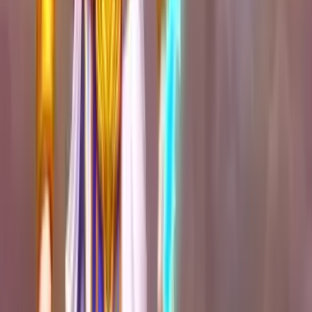
yang biasanya diumumkan setiap hari
8. Togel Online Shanghai Pools
Togel Online Shanghai Pools adalah salah satu bentuk
perjudian daring yang populer di kalangan pemain togel,
khususnya yang menyukai pasaran Shanghai.
Permainan ini menawarkan berbagai jenis taruhan,
seperti 2D, 3D, dan 4D, di mana pemain menebak angka
yang akan keluar pada hasil undian
9. Togel Online Michigan Midday
Togel Online Michigan Midday merujuk pada permainan
lotere online yang populer di Michigan, Amerika Serikat,
khususnya untuk hasil undian yang dilakukan pada siang
hari (midday). Permainan ini memungkinkan pemain
untuk memasang taruhan secara digital dengan memilih
angka-angka tertentu