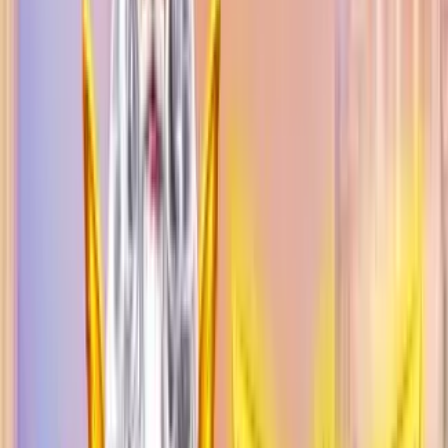
Gatot Kaca. Dikembangkan oleh provider ternama, game
ini menawarkan grafis yang memukau, fitur bonus
menarik, serta RTP (Return to Player) yang kompetitif,
membuatnya popular
8. Slot Online Wild West Gold
Slot online Wild West Gold adalah permainan judi digital
yang mengusung tema koboi dan kehidupan liar di
Amerika Barat. Dikembangkan oleh Pragmatic Play, slot
ini menawarkan 5 gulungan dengan 40 garis
pembayaran, dilengkapi fitur-fitur menarik
9. Slot Online Wild Bandito
Slot Online Wild Bandito adalah permainan slot yang
menawarkan pengalaman bermain seru dengan tema
koboi dan petualangan di Wild West. Dikembangkan oleh
provider ternama, slot ini menampilkan grafis yang
menarik, fitur bonus yang menggiurkan