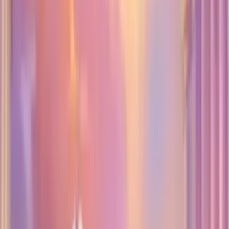
dengan modal kecil, Ongtoto bisa menjadi pilihan tepat.
Dengan deposit Rp5.000 via DANA, pemain bisa
mengakses berbagai game
slot gacor
yang sering
memberikan jackpot. Namun, tetap perlu diingat untuk
bermain secara bertanggung jawab dan tidak terlalu
terbawa emosi. Pantau terus update slot gacor hari ini
dan manfaatkan bonus promosi yang ditawarkan agar
peluang menang semakin besar. Selamat bermain dan
semoga sukses
Game Pragmatic Play Paling Seru &
Gacor 2026
Pragmatic Play terus menjadi salah satu penyedia game
slot online terpopuler di tahun 2026, dengan beragam
judul yang menawarkan keseruan dan potensi
kemenangan besar (gacor). Beberapa game terbaik
mereka seperti Gates of Olympus, Sweet Bonanza, dan
Starlight Princess masih menjadi favorit pemain karena
fitur bonus menguntungkan