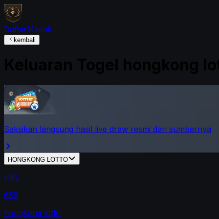
Daftar
Masuk
kembali
Keluaran Togel
hongkong lo
Saksikan langsung hasil live draw resmi dari sumbernya
HONGKONG LOTTO
HKL
659
hongkong lotto