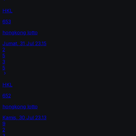
HKL
653
hongkong lotto
Jumat, 31 Jul
23.15
2
5
3
5
HKL
652
hongkong lotto
Kamis, 30 Jul
23.13
9
2
3