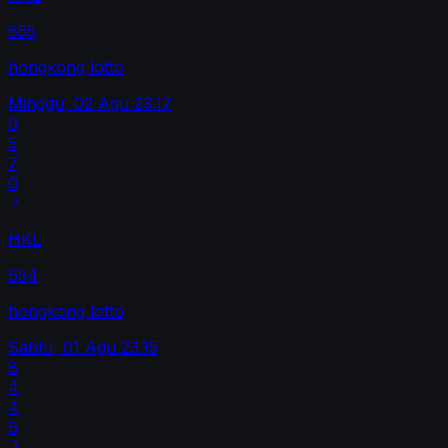
655
hongkong lotto
Minggu, 02 Agu
23.17
0
5
7
0
HKL
654
hongkong lotto
Sabtu, 01 Agu
23.15
8
4
4
6