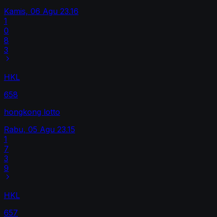
Kamis, 06 Agu
23.16
1
0
8
3
HKL
658
hongkong lotto
Rabu, 05 Agu
23.15
1
7
3
9
HKL
657