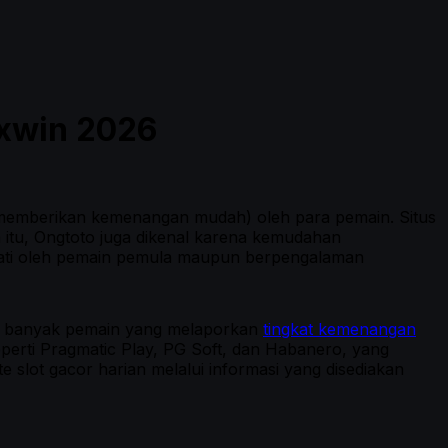
xwin 2026
" (memberikan kemenangan mudah) oleh para pemain. Situs
n itu, Ongtoto juga dikenal karena kemudahan
inati oleh pemain pemula maupun berpengalaman
nya, banyak pemain yang melaporkan
tingkat kemenangan
perti Pragmatic Play, PG Soft, dan Habanero, yang
 slot gacor harian melalui informasi yang disediakan