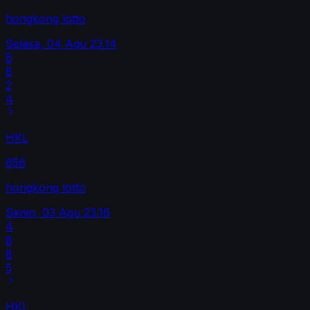
hongkong lotto
Selasa, 04 Agu
23.14
8
8
2
4
HKL
656
hongkong lotto
Senin, 03 Agu
23.16
4
8
8
5
HKL