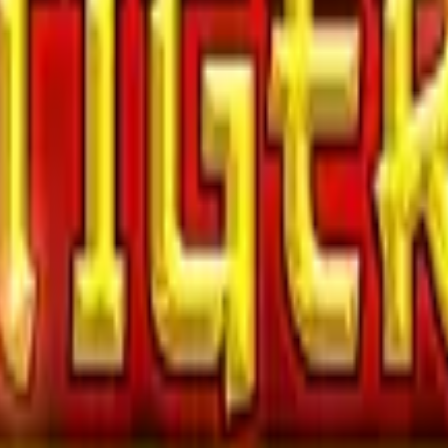
inimalisir. Dengan mengelola uang secara cerdas, pemain 
tapi juga membutuhkan strategi. Pemula disarankan untuk 
an bonus dan promosi. Banyak sumber daya gratis seperti 
getahuan yang dimiliki, semakin besar peluang untuk m
asi setelah kalah, dapat mengganggu pengambilan keputusan
ng emosi atau lelah adalah langkah bijak untuk menghindar
n taruhan yang lebih rasional
it awal, cashback, atau free chips untuk menarik pemain.
ng. Namun, selalu baca syarat dan ketentuan (terms and 
s secara optimal, peluang untuk menang bisa lebih besar t
Yang Wajib Dicoba