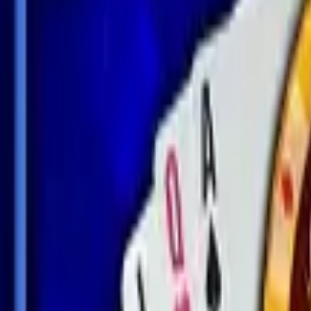
Pragmatic Play terus menjadi salah satu penyedia game 
besar (gacor). Beberapa game terbaik mereka seperti Gat
menguntungkan
1. Slot Online Mahjong Ways
Slot Online Mahjong Ways adalah permainan slot digital 
menarik. Game ini menawarkan grafis yang memukau, me
2. Slot Online Gates Of Olympus
Slot Online Gates of Olympus adalah permainan slot yang
Game ini menawarkan 6 reel dan menggunakan mekanis
3. Slot Online Sugar Rush 1000
Slot Online Sugar Rush 1000 adalah permainan slot ya
Dikembangkan oleh Pragmatic Play, game ini menampilkan