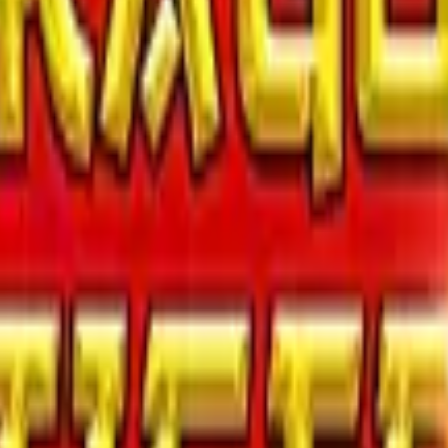
t bertema koboi yang menawarkan pengalaman bermain ser
n simbol-simbol
pesial dari permainan slot populer Gates of Olympus yan
y
 Ingin Menang
online, termasuk jenis permainan yang tersedia seperti pok
 yang berbeda. Penting juga untuk memilih platform judi onl
at lebih siap menghadapi tantangan dan peluang dalam ju
 manajemen keuangan yang baik. Pemula harus menetapkan 
asing losses) karena hal itu bisa berujung pada kebangkru