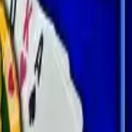
dul yang menawarkan keseruan dan potensi kemenangan
h menjadi favorit pemain karena fitur bonus
ggabungkan unsur-unsur klasik dengan fitur modern yang
logi Yunani kuno dengan dewa Zeus sebagai simbol utama.
an pengalaman bermain yang seru dan menghibur.
permen, lolipop, dan karakter kartun yang menggemaskan