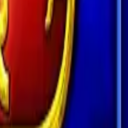
bisa bertahan lebih lama dan meningkatkan peluang
mempelajari tips dari pemain berpengalaman, seperti
forum, video tutorial, atau artikel yang bisa
eraih kemenangan
. Pemula harus belajar mengendalikan emosi dan tetap
i keputusan impulsif yang merugikan. Dengan mental yang
 Pemula harus memanfaatkan promosi ini untuk
conditions) agar memahami persyaratan yang berlaku,
anpa risiko finansial yang tinggi