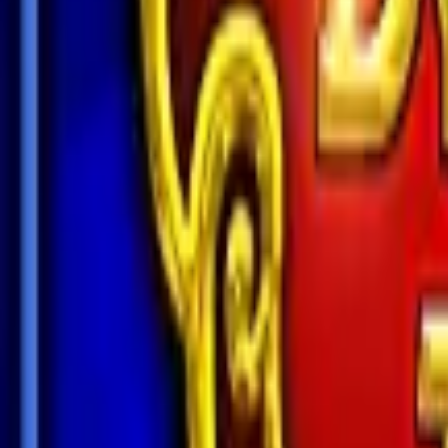
Slot Online Wild Bounty Showdown adalah permainan slo
menguntungkan. Dalam game ini, pemain akan menemuka
15. Slot Online Gates of Olympus Xmas 1000
Slot Online Gates of Olympus Xmas 1000 adalah varian s
hingga 1000x taruhan. Dikembangkan oleh Pragmatic Pla
Panduan Lengkap Untuk Pemula Yang
Sebelum memulai, pemula harus memahami dasar-dasar judi 
permainan memiliki aturan, strategi, dan tingkat kesulitan
penipuan. Dengan pemahaman dasar yang kuat, pemain dap
Salah satu kunci kesuksesan dalam Slot Thailand adalah
mematuhinya. Hindari tergoda untuk mengejar kerugian (ch