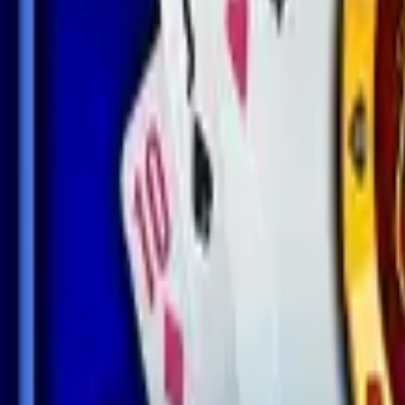
4. Slot Online Sweet Bonanza
Sweet Bonanza adalah salah satu permainan slot online
dengan mekanisme cluster pays, di mana pemain bisa 
5. Slot Online Starlight Princess
Slot Online Starlight Princess adalah permainan slot y
fantasi. Game ini menampilkan grafis yang memukau, fit
6. Slot Online Lucky Neko
Slot Online Lucky Neko adalah permainan mesin slot d
keberuntungan. Dikembangkan oleh PG Soft, game ini me
7. Slot Online Gates Of Gatot Kaca