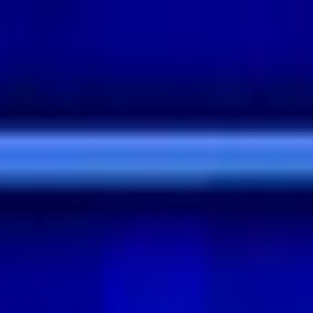
and Gampang Menang Dan Ma
ni sedang populer karena dianggap sebagai platform "gacor
g menarik dengan tampilan modern dan fitur lengkap. Selai
, yaitu Rp5.000 via DANA. Hal ini membuatnya banyak dim
arena reputasinya sebagai situs slot gacor hari ini. Arti
Ongtoto bekerja sama dengan berbagai provider ternama se
uang menang lebih besar. Pemain juga bisa memantau update