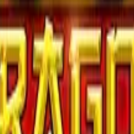
 bertema Natal yang menawarkan pengalaman bermain yang 
n cemara, dan Santa Claus, permainan ini cocok dimainkan
 populer dikembangkan oleh Pragmatic Play, menawarkan 
dan 20 paylines, dilengkapi dengan fitur-fitur menarik sep
 yang menawarkan pengalaman bermain seru dengan fitur M
bangkan oleh Pragmatic Play