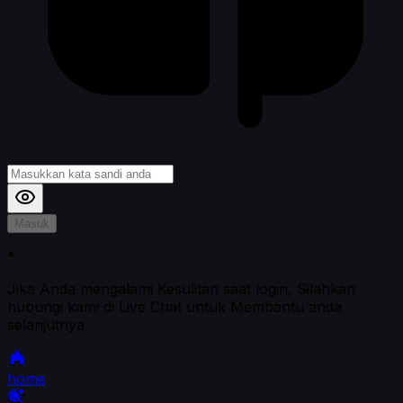
Masuk
*
Jika Anda mengalami Kesulitan saat login, Silahkan
hubungi kami di Live Chat untuk Membantu anda
selanjutnya
home