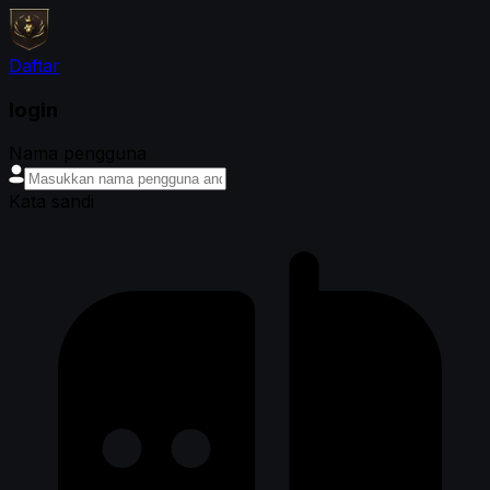
Daftar
login
Nama pengguna
Kata sandi