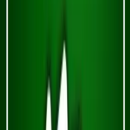
12. Slot Online The Dog House
Slot Online The Dog House adalah permainan slot yang
populer dikembangkan oleh Pragmatic Play,
menawarkan tema yang menggemaskan dengan latar
belakang rumah anjing yang penuh warna. Game ini
menampilkan 5 gulungan dan 20 paylines, dilengkapi
dengan fitur-fitur menarik seperti Wild Multipliers
13. Slot Online Great Rhino Megaways
Slot Online Great Rhino Megaways adalah permainan
slot yang menawarkan pengalaman bermain seru
dengan fitur Megaways yang inovatif, di mana setiap
putaran dapat menghasilkan hingga 200.704 cara untuk
menang. Dikembangkan oleh Pragmatic Play
14. Slot Online Wild Bounty Showdown