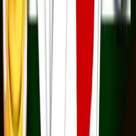
penggemar togel daring. Permainan ini menawarkan
berbagai pasaran, termasuk hasil undian dari Osaka,
Jepang, dengan sistem taruhan yang mudah diakses
melalui platform online
15. Togel Online Damacai
Togel Online Damacai adalah salah satu bentuk
perjudian daring yang populer di Indonesia, khususnya
bagi penggemar permainan angka. Damacai sendiri
merupakan salah satu pasaran togel yang banyak
diminati karena menyediakan berbagai jenis taruhan
dengan hadiah yang menggiurkan
Lihat Semua
home
explore