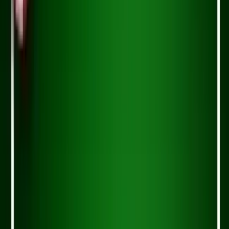
dengan modal kecil, Ongtoto bisa menjadi pilihan tepat.
Dengan deposit Rp5.000 via DANA, pemain bisa
mengakses berbagai game
slot gacor
yang sering
memberikan jackpot. Namun, tetap perlu diingat untuk
bermain secara bertanggung jawab dan tidak terlalu
terbawa emosi. Pantau terus update slot gacor hari ini
dan manfaatkan bonus promosi yang ditawarkan agar
peluang menang semakin besar. Selamat bermain dan
semoga sukses
Game Pragmatic Play Paling Seru &
Gacor 2026
Pragmatic Play terus menjadi salah satu penyedia game
slot online terpopuler di tahun 2026, dengan beragam
judul yang menawarkan keseruan dan potensi
kemenangan besar (gacor). Beberapa game terbaik
mereka seperti Gates of Olympus, Sweet Bonanza, dan
Starlight Princess masih menjadi favorit pemain karena
fitur bonus menguntungkan