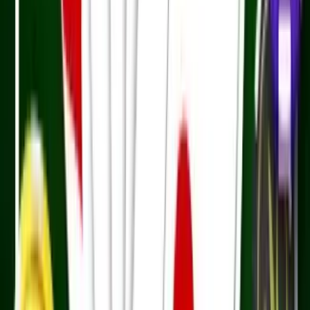
yang biasanya diumumkan setiap hari
8. Togel Online Shanghai Pools
Togel Online Shanghai Pools adalah salah satu bentuk
perjudian daring yang populer di kalangan pemain togel,
khususnya yang menyukai pasaran Shanghai.
Permainan ini menawarkan berbagai jenis taruhan,
seperti 2D, 3D, dan 4D, di mana pemain menebak angka
yang akan keluar pada hasil undian
9. Togel Online Michigan Midday
Togel Online Michigan Midday merujuk pada permainan
lotere online yang populer di Michigan, Amerika Serikat,
khususnya untuk hasil undian yang dilakukan pada siang
hari (midday). Permainan ini memungkinkan pemain
untuk memasang taruhan secara digital dengan memilih
angka-angka tertentu