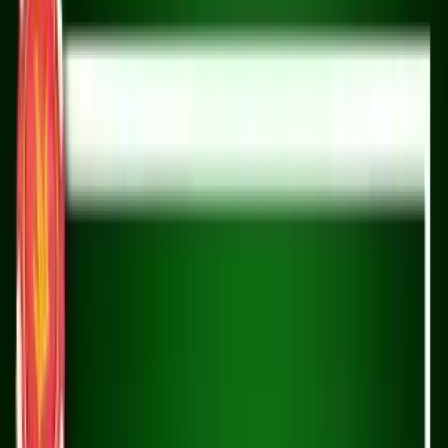
kemudahan transaksinya, termasuk deposit minimal
yang terjangkau, yaitu Rp5.000 via DANA. Hal ini
membuatnya banyak diminati oleh pemain pemula
maupun berpengalaman
Salah satu alasan utama pemain memilih Ongtoto adalah
karena reputasinya sebagai situs slot gacor hari ini.
Artinya, banyak pemain yang melaporkan
tingkat
kemenangan yang tinggi
pada beberapa jenis permainan
slot tertentu. Ongtoto bekerja sama dengan berbagai
provider ternama seperti Pragmatic Play, PG Soft, dan
Habanero, yang menyediakan RTP (Return to Player)
tinggi, sehingga peluang menang lebih besar. Pemain
juga bisa memantau update slot gacor harian melalui
informasi yang disediakan oleh situs
Ongtoto memberikan kemudahan bertransaksi dengan
menyediakan metode pembayaran via DANA, salah satu
dompet digital paling populer di Indonesia. Dengan