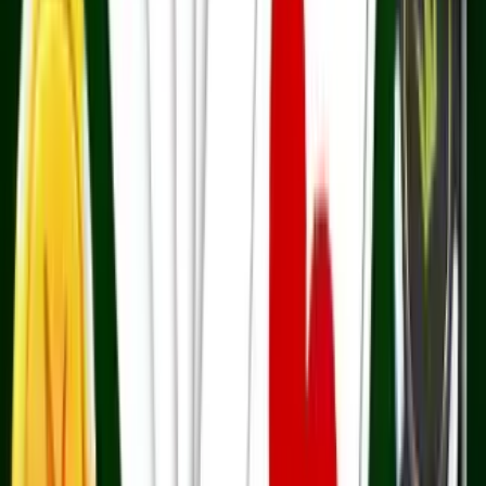
10. Togel Online Xiamen Lottery
Togel Online Xiamen Lottery adalah salah satu bentuk
perjudian daring yang menawarkan permainan togel
dengan sistem lotere yang berasal dari Xiamen,
Tiongkok. Permainan ini memungkinkan pemain untuk
memasang taruhan pada berbagai angka dengan
harapan memenangkan hadiah uang tunai
11. Togel Online Mancity 4D
Togel Online Mancity 4D adalah salah satu jenis
permainan judi togel digital yang mengacu pada pasaran
Manchester City (Mancity) dengan sistem 4 digit. Pemain
harus menebak angka keluaran 4D (0000-9999) yang
diundi berdasarkan hasil tertentu
12. Togel Online Arkansas Evening