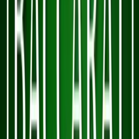
Slot Online Starlight Princess adalah permainan slot
yang dikembangkan oleh Pragmatic Play, menawarkan
pengalaman bermain yang magis dengan tema putri dan
dunia fantasi. Game ini menampilkan grafis yang
memukau, fitur bonus yang menggiurkan
6. Slot Online Lucky Neko
Slot Online Lucky Neko adalah permainan mesin slot
digital yang menawarkan tema Jepang yang
menggemaskan dengan karakter kucing (neko) yang
dianggap membawa keberuntungan. Dikembangkan
oleh PG Soft, game ini menampilkan grafis yang cerah
dan animasi yang menarik
7. Slot Online Gates Of Gatot Kaca
Slot Online Gates of Gatot Kaca adalah permainan slot
yang terinspirasi oleh legenda pahlawan wayang Jawa,