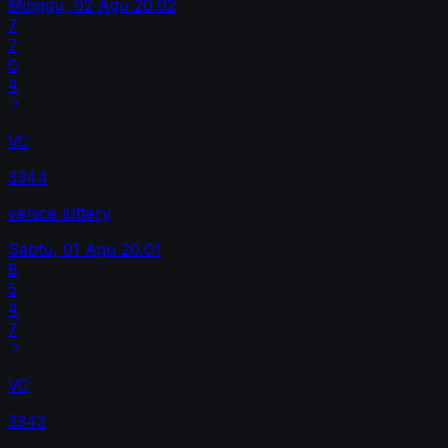
Minggu, 02 Agu
20.02
7
7
0
4
VC
3344
venice lottery
Sabtu, 01 Agu
20.01
8
5
4
7
VC
3343