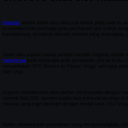
Ongtoto
adalah salah satu situs judi online yang saat i
ini menawarkan berbagai jenis permainan slot online yan
transaksinya, termasuk deposit minimal yang terjangkau
Salah satu alasan utama pemain memilih Ongtoto adalah k
yang tinggi
pada beberapa jenis permainan slot tertentu. 
menyediakan RTP (Return to Player) tinggi, sehingga pel
oleh situs
Ongtoto memberikan kemudahan bertransaksi dengan meny
minimal Rp5.000, pemain sudah bisa memulai taruhan di 
mereka yang ingin bermain dengan modal kecil. Fitur ini 
Selain menawarkan permainan yang menguntungkan, Ongtot