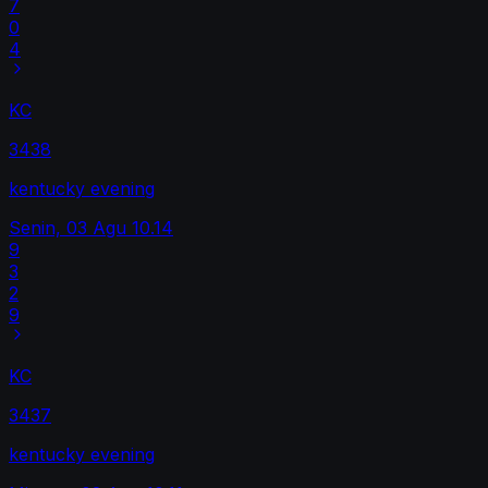
7
0
4
KC
3438
kentucky evening
Senin, 03 Agu
10.14
9
3
2
9
KC
3437
kentucky evening