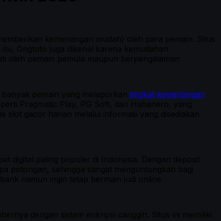
" (memberikan kemenangan mudah) oleh para pemain. Situs
n itu, Ongtoto juga dikenal karena kemudahan
inati oleh pemain pemula maupun berpengalaman
nya, banyak pemain yang melaporkan
tingkat kemenangan
perti Pragmatic Play, PG Soft, dan Habanero, yang
 slot gacor harian melalui informasi yang disediakan
igital paling populer di Indonesia. Dengan deposit
anpa potongan, sehingga sangat menguntungkan bagi
bank namun ingin tetap bermain judi online
ya dengan sistem enkripsi canggih. Situs ini memiliki