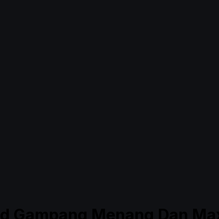
and Gampang Menang Dan Ma