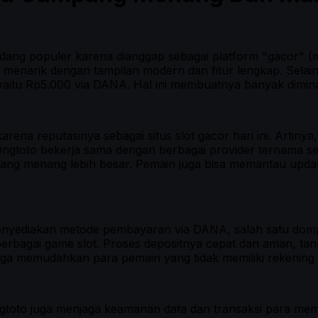
ni sedang populer karena dianggap sebagai platform "gacor
g menarik dengan tampilan modern dan fitur lengkap. Selai
, yaitu Rp5.000 via DANA. Hal ini membuatnya banyak dim
arena reputasinya sebagai situs slot gacor hari ini. Arti
Ongtoto bekerja sama dengan berbagai provider ternama se
uang menang lebih besar. Pemain juga bisa memantau update
ediakan metode pembayaran via DANA, salah satu dompet d
berbagai game slot. Proses depositnya cepat dan aman, t
juga memudahkan para pemain yang tidak memiliki rekening 
o juga menjaga keamanan data dan transaksi para membern