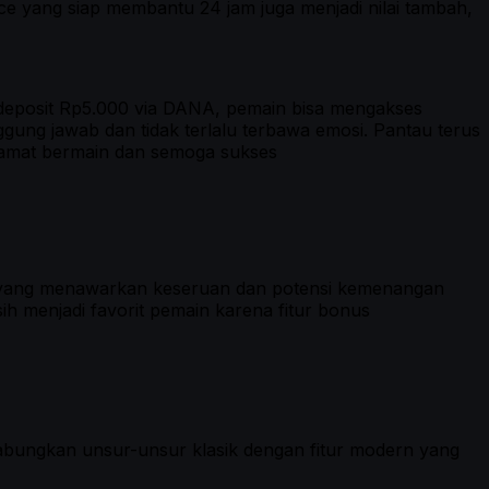
ice yang siap membantu 24 jam juga menjadi nilai tambah,
n deposit Rp5.000 via DANA, pemain bisa mengakses
gung jawab dan tidak terlalu terbawa emosi. Pantau terus
elamat bermain dan semoga sukses
dul yang menawarkan keseruan dan potensi kemenangan
h menjadi favorit pemain karena fitur bonus
ggabungkan unsur-unsur klasik dengan fitur modern yang