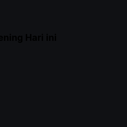
ening
Hari ini