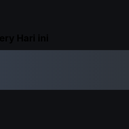
tery
Hari ini