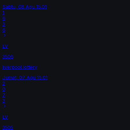
Sabtu, 08 Agu
15.01
1
6
3
6
LV
3506
liverpool lottery
Jumat, 07 Agu
15.01
2
0
7
3
LV
3505