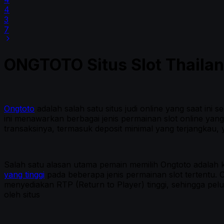
4
3
7
ONGTOTO Situs Slot Thail
Ongtoto
adalah salah satu situs judi online yang saat i
ini menawarkan berbagai jenis permainan slot online yan
transaksinya, termasuk deposit minimal yang terjangkau
Salah satu alasan utama pemain memilih Ongtoto adalah k
yang tinggi
pada beberapa jenis permainan slot tertentu. 
menyediakan RTP (Return to Player) tinggi, sehingga pel
oleh situs