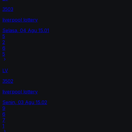
3503
liverpool lottery
Selasa, 04 Agu
15.01
5
2
6
5
LV
3502
liverpool lottery
Senin, 03 Agu
15.02
9
6
7
1