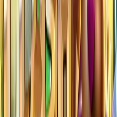
judi online, termasuk jenis permainan yang tersedia
seperti poker, slot, taruhan olahraga, atau casino live.
Setiap permainan memiliki aturan, strategi, dan tingkat
kesulitan yang berbeda. Penting juga untuk memilih
platform judi online yang terpercaya dan berlisensi agar
terhindar dari penipuan. Dengan pemahaman dasar
yang kuat, pemain dapat lebih siap menghadapi
tantangan dan peluang dalam judi online
Salah satu kunci kesuksesan dalam Slot Thailand adalah
manajemen keuangan yang baik. Pemula harus
menetapkan batas modal harian atau mingguan dan
disiplin dalam mematuhinya. Hindari tergoda untuk
mengejar kerugian (chasing losses) karena hal itu bisa
berujung pada kebangkrutan. Selain itu, alokasikan dana
dengan proporsional untuk berbagai permainan agar
risiko kerugian dapat diminimalisir. Dengan mengelola
uang secara cerdas, pemain bisa bertahan lebih lama
dan meningkatkan peluang menang