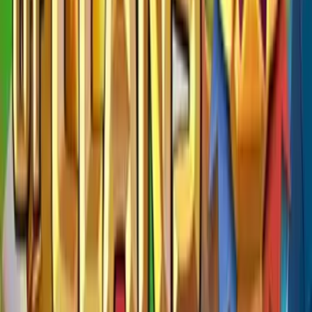
Togel Online Sydney Pools adalah permainan judi angka
yang berbasis pada hasil undian dari Sydney Pools,
salah satu pasaran togel terkenal yang berasal dari
Sydney, Australia. Permainan ini populer di kalangan
pemain togel online
4. Togel Online Cambodia Lottery
Togel Online Cambodia Lottery adalah salah satu bentuk
perjudian daring yang populer di kalangan pemain togel,
terutama yang tertarik dengan pasaran internasional.
Permainan ini menawarkan berbagai jenis taruhan
berdasarkan hasil undian resmi dari Cambodia Lottery,
5. Togel Online Newyork 4D
Togel Online New York 4D adalah permainan judi angka
berbasis digital yang mengacu pada hasil undian dari
pasar togel New York. Pemain harus menebak 4 digit