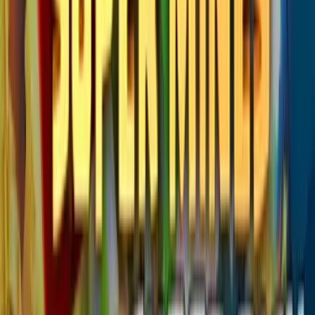
10. Togel Online Xiamen Lottery
Togel Online Xiamen Lottery adalah salah satu bentuk
perjudian daring yang menawarkan permainan togel
dengan sistem lotere yang berasal dari Xiamen,
Tiongkok. Permainan ini memungkinkan pemain untuk
memasang taruhan pada berbagai angka dengan
harapan memenangkan hadiah uang tunai
11. Togel Online Mancity 4D
Togel Online Mancity 4D adalah salah satu jenis
permainan judi togel digital yang mengacu pada pasaran
Manchester City (Mancity) dengan sistem 4 digit. Pemain
harus menebak angka keluaran 4D (0000-9999) yang
diundi berdasarkan hasil tertentu
12. Togel Online Arkansas Evening