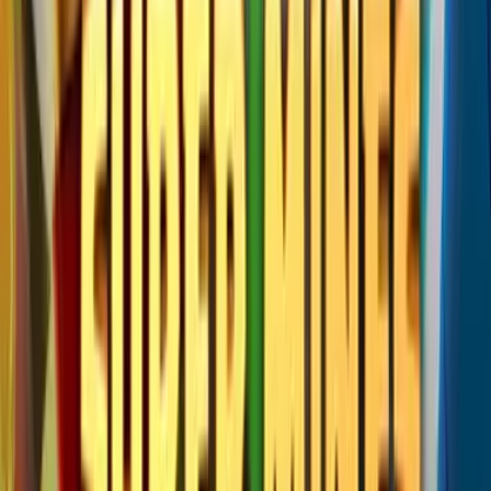
yang biasanya diumumkan setiap hari
8. Togel Online Shanghai Pools
Togel Online Shanghai Pools adalah salah satu bentuk
perjudian daring yang populer di kalangan pemain togel,
khususnya yang menyukai pasaran Shanghai.
Permainan ini menawarkan berbagai jenis taruhan,
seperti 2D, 3D, dan 4D, di mana pemain menebak angka
yang akan keluar pada hasil undian
9. Togel Online Michigan Midday
Togel Online Michigan Midday merujuk pada permainan
lotere online yang populer di Michigan, Amerika Serikat,
khususnya untuk hasil undian yang dilakukan pada siang
hari (midday). Permainan ini memungkinkan pemain
untuk memasang taruhan secara digital dengan memilih
angka-angka tertentu