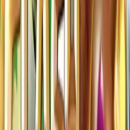
Slot Online Wild Bounty Showdown adalah permainan
slot bertema koboi yang menawarkan pengalaman
bermain seru dengan grafis yang menarik dan fitur
bonus menguntungkan. Dalam game ini, pemain akan
menemukan simbol-simbol
15. Slot Online Gates of Olympus Xmas 1000
Slot Online Gates of Olympus Xmas 1000 adalah varian
spesial dari permainan slot populer Gates of Olympus
yang mengusung tema Natal dengan fitur dan
pembayaran hingga 1000x taruhan. Dikembangkan oleh
Pragmatic Play
Panduan Lengkap Untuk Pemula
Yang Ingin Menang
Sebelum memulai, pemula harus memahami dasar-dasar