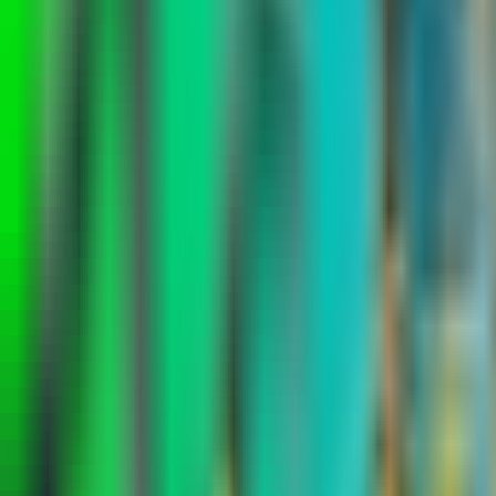
4. Slot Online Sweet Bonanza
Sweet Bonanza adalah salah satu permainan slot online
dengan mekanisme cluster pays, di mana pemain bisa 
5. Slot Online Starlight Princess
Slot Online Starlight Princess adalah permainan slot y
fantasi. Game ini menampilkan grafis yang memukau, fit
6. Slot Online Lucky Neko
Slot Online Lucky Neko adalah permainan mesin slot d
keberuntungan. Dikembangkan oleh PG Soft, game ini me
7. Slot Online Gates Of Gatot Kaca
Slot Online Gates of Gatot Kaca adalah permainan slot y