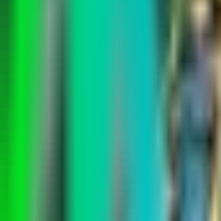
Ongtoto memberikan kemudahan bertransaksi dengan meny
minimal Rp5.000, pemain sudah bisa memulai taruhan di 
mereka yang ingin bermain dengan modal kecil. Fitur ini 
Selain menawarkan permainan yang menguntungkan, Ongtot
lisensi resmi dari lembaga perjudian internasional, sehi
memastikan pemain mendapatkan solusi cepat jika mengal
Bagi yang ingin mencoba peruntungan di slot online deng
berbagai game
slot gacor
yang sering memberikan jackpot.
update slot gacor hari ini dan manfaatkan bonus promo
Game Pragmatic Play Paling Seru & 
Pragmatic Play terus menjadi salah satu penyedia game 
besar (gacor). Beberapa game terbaik mereka seperti Gat