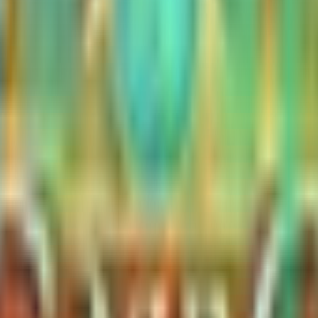
erta RTP (Return to Player) yang kompetitif, membuatnya
 yang mengusung tema koboi dan kehidupan liar di Amerika B
ngkapi fitur-fitur menarik
enawarkan pengalaman bermain seru dengan tema koboi dan
r bonus yang menggiurkan
n slot yang populer di kalangan penggemar judi online. D
koin keberuntungan, dan nuansa tradisional Tiongkok yang