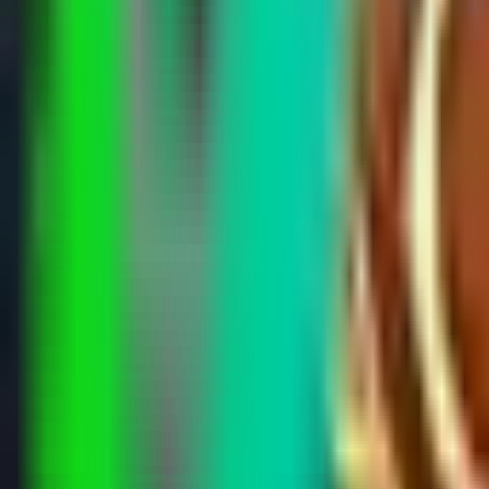
11. Slot Online Santa's Great Gifts
Slot Online Santa's Great Gifts adalah permainan slot
cerah dan simbol-simbol khas Natal seperti hadiah, poho
12. Slot Online The Dog House
Slot Online The Dog House adalah permainan slot yang
anjing yang penuh warna. Game ini menampilkan 5 gulungan 
13. Slot Online Great Rhino Megaways
Slot Online Great Rhino Megaways adalah permainan slot
menghasilkan hingga 200.704 cara untuk menang. Dikem
14. Slot Online Wild Bounty Showdown
Slot Online Wild Bounty Showdown adalah permainan slo