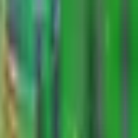
ni menawarkan tema buah-buahan yang cerah dan manis
ol yang sama
aman bermain yang magis dengan tema putri dan dunia
engan karakter kucing (neko) yang dianggap membawa
t Kaca. Dikembangkan oleh provider ternama, game ini