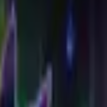
xwin 2026
" (memberikan kemenangan mudah) oleh para pemain. Situs
n itu, Ongtoto juga dikenal karena kemudahan
inati oleh pemain pemula maupun berpengalaman
nya, banyak pemain yang melaporkan
tingkat kemenangan
perti Pragmatic Play, PG Soft, dan Habanero, yang
 slot gacor harian melalui informasi yang disediakan