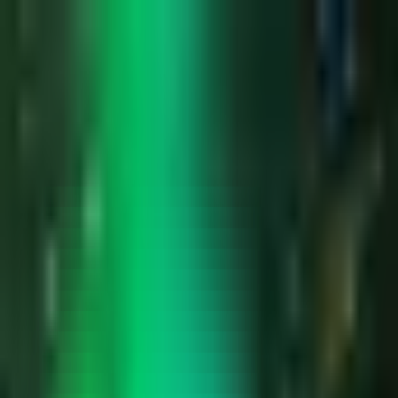
Daftar
Masuk
casino
Cari Permainan
world cup 2026
crazy time
lightning roulette
tombstone rip
super sic bo
crash game
for you
slot
live casino
4
arcade
fishing
2603
635
104
21
Provider :
Microgaming
Filter :
TERKENAL
Trojan Kingdom
Microgaming