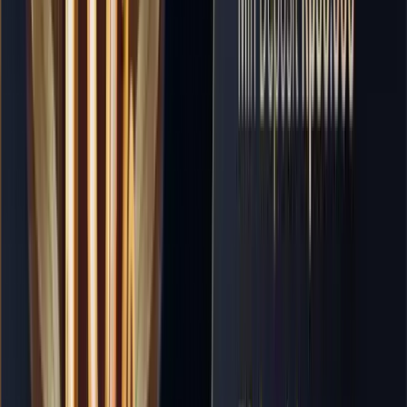
Slot Online Santa's Great Gifts adalah permainan slot
bertema Natal yang menawarkan pengalaman bermain
yang menyenangkan dan penuh hadiah. Dengan grafis
yang cerah dan simbol-simbol khas Natal seperti hadiah,
pohon cemara, dan Santa Claus, permainan ini cocok
dimainkan selama musim liburan
12. Slot Online The Dog House
Slot Online The Dog House adalah permainan slot yang
populer dikembangkan oleh Pragmatic Play,
menawarkan tema yang menggemaskan dengan latar
belakang rumah anjing yang penuh warna. Game ini
menampilkan 5 gulungan dan 20 paylines, dilengkapi
dengan fitur-fitur menarik seperti Wild Multipliers
13. Slot Online Great Rhino Megaways
Slot Online Great Rhino Megaways adalah permainan