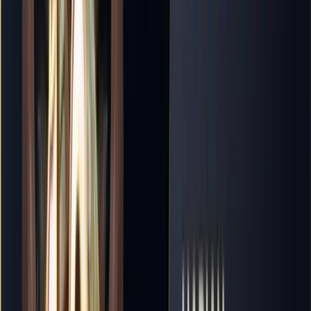
Pragmatic Play terus menjadi salah satu penyedia game
slot online terpopuler di tahun 2026, dengan beragam
judul yang menawarkan keseruan dan potensi
kemenangan besar (gacor). Beberapa game terbaik
mereka seperti Gates of Olympus, Sweet Bonanza, dan
Starlight Princess masih menjadi favorit pemain karena
fitur bonus menguntungkan
1. Slot Online Mahjong Ways
Slot Online Mahjong Ways adalah permainan slot digital
yang terinspirasi dari permainan tradisional Mahjong,
menggabungkan unsur-unsur klasik dengan fitur
modern yang menarik. Game ini menawarkan grafis
yang memukau, mekanisme permainan yang inovatif
2. Slot Online Gates Of Olympus
Slot Online Gates of Olympus adalah permainan slot