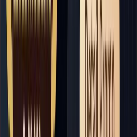
perjudian daring yang populer di Indonesia, di mana
pemain dapat memasang taruhan pada hasil keluaran
angka dari Hongkong Pools. Permainan ini menawarkan
berbagai jenis pasaran, seperti 4D, 3D, dan 2D
3. Togel Online Sydney Pools
Togel Online Sydney Pools adalah permainan judi angka
yang berbasis pada hasil undian dari Sydney Pools,
salah satu pasaran togel terkenal yang berasal dari
Sydney, Australia. Permainan ini populer di kalangan
pemain togel online
4. Togel Online Cambodia Lottery
Togel Online Cambodia Lottery adalah salah satu bentuk
perjudian daring yang populer di kalangan pemain togel,
terutama yang tertarik dengan pasaran internasional.
Permainan ini menawarkan berbagai jenis taruhan