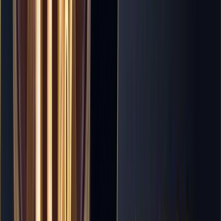
dan animasi yang menarik
7. Slot Online Gates Of Gatot Kaca
Slot Online Gates of Gatot Kaca adalah permainan slot
yang terinspirasi oleh legenda pahlawan wayang Jawa,
Gatot Kaca. Dikembangkan oleh provider ternama, game
ini menawarkan grafis yang memukau, fitur bonus
menarik, serta RTP (Return to Player) yang kompetitif,
membuatnya popular
8. Slot Online Wild West Gold
Slot online Wild West Gold adalah permainan judi digital
yang mengusung tema koboi dan kehidupan liar di
Amerika Barat. Dikembangkan oleh Pragmatic Play, slot
ini menawarkan 5 gulungan dengan 40 garis
pembayaran, dilengkapi fitur-fitur menarik