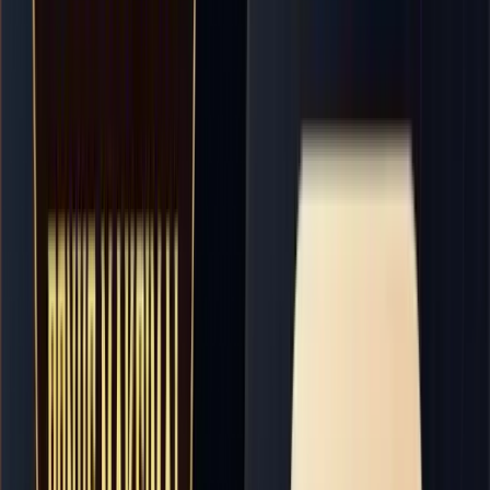
keputusan. Pemula harus belajar mengendalikan emosi
dan tetap tenang dalam segala situasi. Berhenti bermain
saat sedang emosi atau lelah adalah langkah bijak untuk
menghindari keputusan impulsif yang merugikan.
Dengan mental yang kuat, pemain dapat berpikir jernih
dan membuat keputusan taruhan yang lebih rasional
Banyak situs judi online
menawarkan bonus
seperti
deposit awal, cashback, atau free chips untuk menarik
pemain. Pemula harus memanfaatkan promosi ini untuk
meningkatkan modal tanpa harus mengeluarkan banyak
uang. Namun, selalu baca syarat dan ketentuan (terms
and conditions) agar memahami persyaratan yang
berlaku, seperti wagering requirements. Dengan
memanfaatkan bonus secara optimal, peluang untuk
menang bisa lebih besar tanpa risiko finansial yang tinggi
Daftar 15 Pasaran Togel Terpopuler