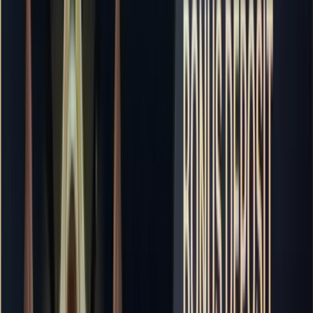
juga bisa memantau update slot gacor harian melalui
informasi yang disediakan oleh situs
Ongtoto memberikan kemudahan bertransaksi dengan
menyediakan metode pembayaran via DANA, salah satu
dompet digital paling populer di Indonesia. Dengan
deposit minimal Rp5.000, pemain sudah bisa memulai
taruhan di berbagai game slot. Proses depositnya cepat
dan aman, tanpa potongan, sehingga sangat
menguntungkan bagi mereka yang ingin bermain dengan
modal kecil. Fitur ini juga memudahkan para pemain
yang tidak memiliki rekening bank namun ingin tetap
bermain judi online
Selain menawarkan permainan yang menguntungkan,
Ongtoto juga menjaga keamanan data dan transaksi para
membernya dengan sistem enkripsi canggih. Situs ini
memiliki lisensi resmi dari lembaga perjudian
internasional, sehingga terjamin keadilan permainannya.