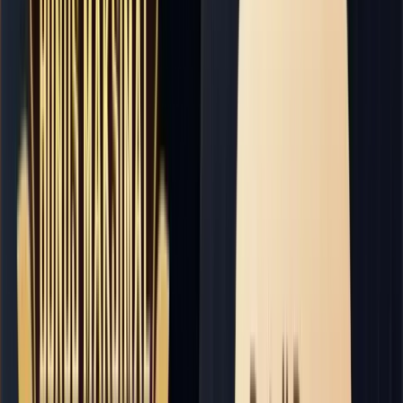
Yang Wajib Dicoba
Daftar 15 Pasaran Togel Terpopuler Yang Wajib Dicoba
merupakan panduan bagi para penggemar togel online
yang ingin mencoba variasi pasaran terbaik di dunia.
Konten ini menyajikan informasi lengkap seputar 15
pasaran togel ternama
1. Togel Online Singapore Pools
Togel Online Singapore Pools adalah bentuk perjudian
daring yang memungkinkan pemain untuk memasang
taruhan pada angka-angka tertentu dengan harapan
memenangkan hadiah berdasarkan hasil undian resmi
dari Singapore Pools. Permainan ini sangat populer di
Indonesia
2. Togel Online Hongkong Pools
Togel Online Hongkong Pools adalah salah satu bentuk