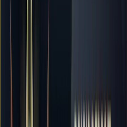
Ongtoto
adalah salah satu situs judi online yang saat ini
sedang populer karena dianggap sebagai platform
"gacor" (memberikan kemenangan mudah) oleh para
pemain. Situs ini menawarkan berbagai jenis permainan
slot online yang menarik dengan tampilan modern dan
fitur lengkap. Selain itu, Ongtoto juga dikenal karena
kemudahan transaksinya, termasuk deposit minimal
yang terjangkau, yaitu Rp5.000 via DANA. Hal ini
membuatnya banyak diminati oleh pemain pemula
maupun berpengalaman
Salah satu alasan utama pemain memilih Ongtoto adalah
karena reputasinya sebagai situs slot gacor hari ini.
Artinya, banyak pemain yang melaporkan
tingkat
kemenangan yang tinggi
pada beberapa jenis permainan
slot tertentu. Ongtoto bekerja sama dengan berbagai
provider ternama seperti Pragmatic Play, PG Soft, dan
Habanero, yang menyediakan RTP (Return to Player)
tinggi, sehingga peluang menang lebih besar. Pemain