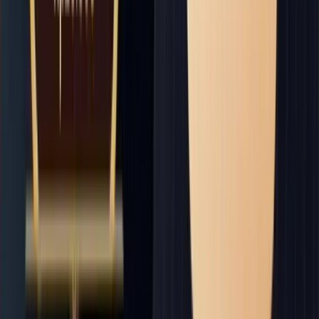
7. Togel Online Seoul Lottery
Togel Online Seoul Lottery adalah salah satu bentuk
permainan judi angka yang populer dan banyak diminati
oleh para pemain togel di Indonesia. Permainan ini
mengacu pada hasil undian dari Seoul, Korea Selatan,
yang biasanya diumumkan setiap hari
8. Togel Online Shanghai Pools
Togel Online Shanghai Pools adalah salah satu bentuk
perjudian daring yang populer di kalangan pemain togel,
khususnya yang menyukai pasaran Shanghai.
Permainan ini menawarkan berbagai jenis taruhan,
seperti 2D, 3D, dan 4D, di mana pemain menebak angka
yang akan keluar pada hasil undian
9. Togel Online Michigan Midday