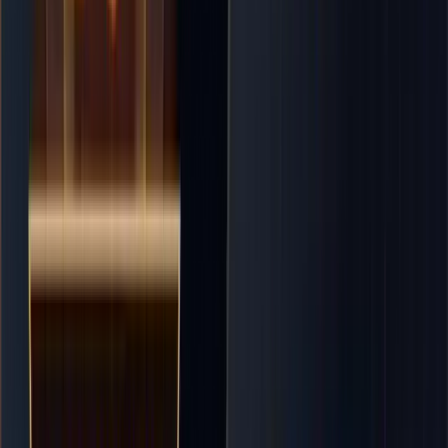
mengejar kerugian (chasing losses) karena hal itu bisa
berujung pada kebangkrutan. Selain itu, alokasikan dana
dengan proporsional untuk berbagai permainan agar
risiko kerugian dapat diminimalisir. Dengan mengelola
uang secara cerdas, pemain bisa bertahan lebih lama
dan meningkatkan peluang menang
Judi online bukan sekadar permainan untung-untungan,
tetapi juga membutuhkan strategi. Pemula disarankan
untuk mempelajari tips dari pemain berpengalaman,
seperti cara membaca peluang, mengatur taruhan, atau
memanfaatkan bonus dan promosi. Banyak sumber
daya gratis seperti forum, video tutorial, atau artikel
yang bisa membantu meningkatkan pemahaman.
Semakin banyak pengetahuan yang dimiliki, semakin
besar peluang untuk meraih kemenangan
Emosi yang tidak stabil, seperti keserakahan atau
frustasi setelah kalah, dapat mengganggu pengambilan