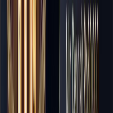
9. Slot Online Wild Bandito
Slot Online Wild Bandito adalah permainan slot yang
menawarkan pengalaman bermain seru dengan tema
koboi dan petualangan di Wild West. Dikembangkan oleh
provider ternama, slot ini menampilkan grafis yang
menarik, fitur bonus yang menggiurkan
10. Slot Online 5 Lions Bonanza
Slot Online 5 Lions Bonanza adalah salah satu
permainan slot yang populer di kalangan penggemar judi
online. Dikembangkan oleh provider ternama, game ini
menawarkan tema oriental dengan simbol-simbol seperti
singa emas, koin keberuntungan, dan nuansa tradisional
Tiongkok yang menarik
11. Slot Online Santa's Great Gifts