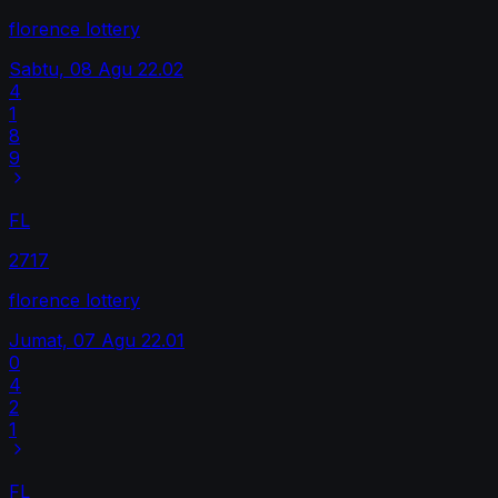
florence lottery
Sabtu, 08 Agu
22.02
4
1
8
9
FL
2717
florence lottery
Jumat, 07 Agu
22.01
0
4
2
1
FL