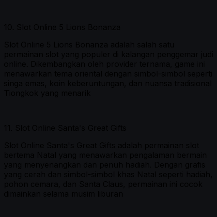
10. Slot Online 5 Lions Bonanza
Slot Online 5 Lions Bonanza adalah salah satu
permainan slot yang populer di kalangan penggemar judi
online. Dikembangkan oleh provider ternama, game ini
menawarkan tema oriental dengan simbol-simbol seperti
singa emas, koin keberuntungan, dan nuansa tradisional
Tiongkok yang menarik
11. Slot Online Santa's Great Gifts
Slot Online Santa's Great Gifts adalah permainan slot
bertema Natal yang menawarkan pengalaman bermain
yang menyenangkan dan penuh hadiah. Dengan grafis
yang cerah dan simbol-simbol khas Natal seperti hadiah,
pohon cemara, dan Santa Claus, permainan ini cocok
dimainkan selama musim liburan