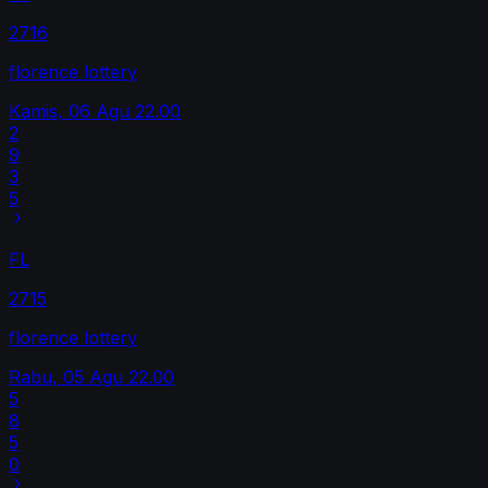
2716
florence lottery
Kamis, 06 Agu
22.00
2
9
3
5
FL
2715
florence lottery
Rabu, 05 Agu
22.00
5
8
5
0