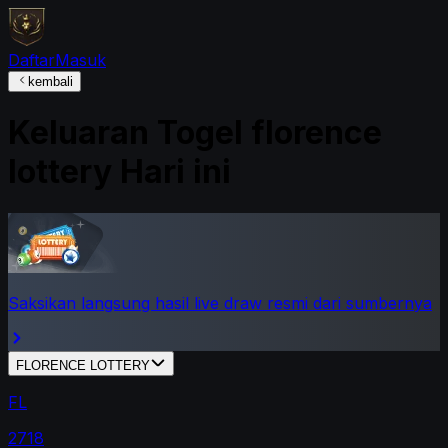
Daftar
Masuk
kembali
Keluaran Togel
florence
lottery
Hari ini
Saksikan langsung hasil live draw resmi dari sumbernya
FLORENCE LOTTERY
FL
2718