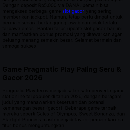
Dengan deposit Rp5.000 via DANA, pemain bisa
mengakses berbagai game
slot gacor
yang sering
memberikan jackpot. Namun, tetap perlu diingat untuk
bermain secara bertanggung jawab dan tidak terlalu
terbawa emosi. Pantau terus update slot gacor hari ini
dan manfaatkan bonus promosi yang ditawarkan agar
peluang menang semakin besar. Selamat bermain dan
semoga sukses
Game Pragmatic Play Paling Seru &
Gacor 2026
Pragmatic Play terus menjadi salah satu penyedia game
slot online terpopuler di tahun 2026, dengan beragam
judul yang menawarkan keseruan dan potensi
kemenangan besar (gacor). Beberapa game terbaik
mereka seperti Gates of Olympus, Sweet Bonanza, dan
Starlight Princess masih menjadi favorit pemain karena
fitur bonus menguntungkan