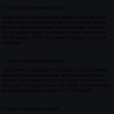
1. Togel Online Singapore Pools
Togel Online Singapore Pools adalah bentuk perjudian
daring yang memungkinkan pemain untuk memasang
taruhan pada angka-angka tertentu dengan harapan
memenangkan hadiah berdasarkan hasil undian resmi
dari Singapore Pools. Permainan ini sangat populer di
Indonesia
2. Togel Online Hongkong Pools
Togel Online Hongkong Pools adalah salah satu bentuk
perjudian daring yang populer di Indonesia, di mana
pemain dapat memasang taruhan pada hasil keluaran
angka dari Hongkong Pools. Permainan ini menawarkan
berbagai jenis pasaran, seperti 4D, 3D, dan 2D
3. Togel Online Sydney Pools