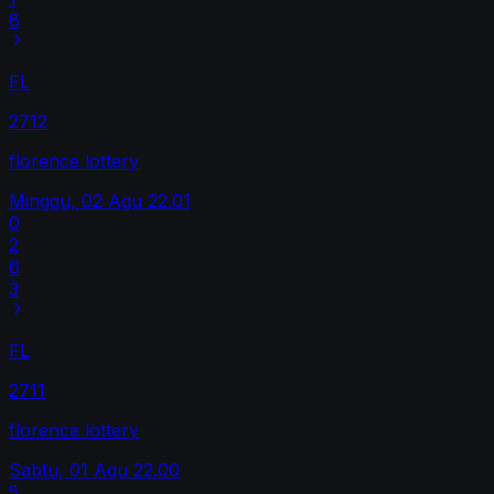
8
FL
2712
florence lottery
Minggu, 02 Agu
22.01
0
2
6
3
FL
2711
florence lottery
Sabtu, 01 Agu
22.00
5