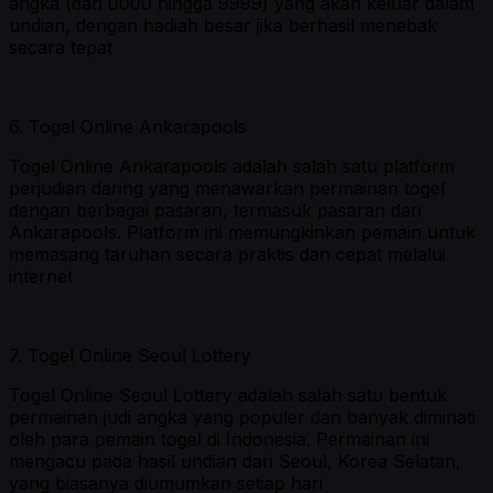
angka (dari 0000 hingga 9999) yang akan keluar dalam
undian, dengan hadiah besar jika berhasil menebak
secara tepat
6. Togel Online Ankarapools
Togel Online Ankarapools adalah salah satu platform
perjudian daring yang menawarkan permainan togel
dengan berbagai pasaran, termasuk pasaran dari
Ankarapools. Platform ini memungkinkan pemain untuk
memasang taruhan secara praktis dan cepat melalui
internet
7. Togel Online Seoul Lottery
Togel Online Seoul Lottery adalah salah satu bentuk
permainan judi angka yang populer dan banyak diminati
oleh para pemain togel di Indonesia. Permainan ini
mengacu pada hasil undian dari Seoul, Korea Selatan,
yang biasanya diumumkan setiap hari