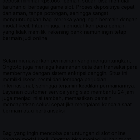
deposit minimal Rp5.000, pemain sudah bisa memulai
taruhan di berbagai game slot. Proses depositnya cepat
dan aman, tanpa potongan, sehingga sangat
menguntungkan bagi mereka yang ingin bermain dengan
modal kecil. Fitur ini juga memudahkan para pemain
yang tidak memiliki rekening bank namun ingin tetap
bermain judi online
Selain menawarkan permainan yang menguntungkan,
Ongtoto juga menjaga keamanan data dan transaksi para
membernya dengan sistem enkripsi canggih. Situs ini
memiliki lisensi resmi dari lembaga perjudian
internasional, sehingga terjamin keadilan permainannya.
Layanan customer service yang siap membantu 24 jam
juga menjadi nilai tambah, memastikan pemain
mendapatkan solusi cepat jika mengalami kendala saat
bermain atau bertransaksi
Bagi yang ingin mencoba peruntungan di slot online
dengan modal kecil, Ongtoto bisa menjadi pilihan tepat.