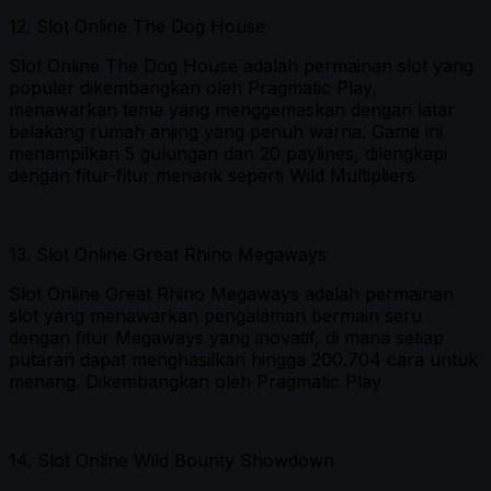
12. Slot Online The Dog House
Slot Online The Dog House adalah permainan slot yang
populer dikembangkan oleh Pragmatic Play,
menawarkan tema yang menggemaskan dengan latar
belakang rumah anjing yang penuh warna. Game ini
menampilkan 5 gulungan dan 20 paylines, dilengkapi
dengan fitur-fitur menarik seperti Wild Multipliers
13. Slot Online Great Rhino Megaways
Slot Online Great Rhino Megaways adalah permainan
slot yang menawarkan pengalaman bermain seru
dengan fitur Megaways yang inovatif, di mana setiap
putaran dapat menghasilkan hingga 200.704 cara untuk
menang. Dikembangkan oleh Pragmatic Play
14. Slot Online Wild Bounty Showdown