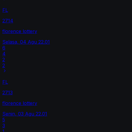
FL
2714
florence lottery
Selasa, 04 Agu
22.01
6
4
2
2
FL
2713
florence lottery
Senin, 03 Agu
22.01
5
3
1