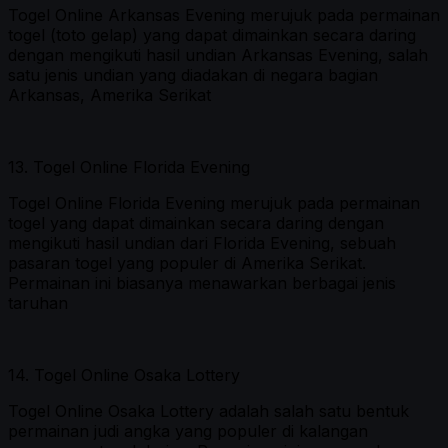
Togel Online Arkansas Evening merujuk pada permainan
togel (toto gelap) yang dapat dimainkan secara daring
dengan mengikuti hasil undian Arkansas Evening, salah
satu jenis undian yang diadakan di negara bagian
Arkansas, Amerika Serikat
13. Togel Online Florida Evening
Togel Online Florida Evening merujuk pada permainan
togel yang dapat dimainkan secara daring dengan
mengikuti hasil undian dari Florida Evening, sebuah
pasaran togel yang populer di Amerika Serikat.
Permainan ini biasanya menawarkan berbagai jenis
taruhan
14. Togel Online Osaka Lottery
Togel Online Osaka Lottery adalah salah satu bentuk
permainan judi angka yang populer di kalangan