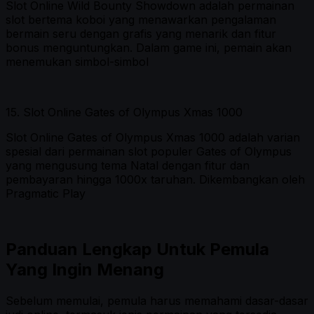
Slot Online Wild Bounty Showdown adalah permainan
slot bertema koboi yang menawarkan pengalaman
bermain seru dengan grafis yang menarik dan fitur
bonus menguntungkan. Dalam game ini, pemain akan
menemukan simbol-simbol
15. Slot Online Gates of Olympus Xmas 1000
Slot Online Gates of Olympus Xmas 1000 adalah varian
spesial dari permainan slot populer Gates of Olympus
yang mengusung tema Natal dengan fitur dan
pembayaran hingga 1000x taruhan. Dikembangkan oleh
Pragmatic Play
Panduan Lengkap Untuk Pemula
Yang Ingin Menang
Sebelum memulai, pemula harus memahami dasar-dasar