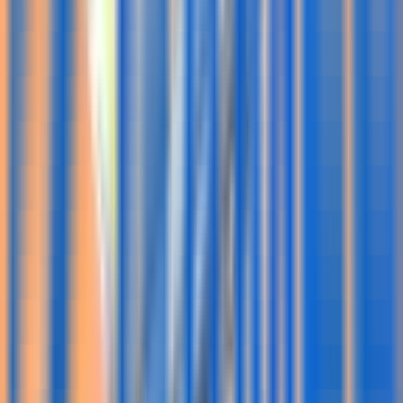
Togel Online Singapore Pools adalah bentuk perjudian
daring yang memungkinkan pemain untuk memasang
taruhan pada angka-angka tertentu dengan harapan
memenangkan hadiah berdasarkan hasil undian resmi
dari Singapore Pools. Permainan ini sangat populer di
Indonesia
2. Togel Online Hongkong Pools
Togel Online Hongkong Pools adalah salah satu bentuk
perjudian daring yang populer di Indonesia, di mana
pemain dapat memasang taruhan pada hasil keluaran
angka dari Hongkong Pools. Permainan ini menawarkan
berbagai jenis pasaran, seperti 4D, 3D, dan 2D
3. Togel Online Sydney Pools
Togel Online Sydney Pools adalah permainan judi angka
yang berbasis pada hasil undian dari Sydney Pools,
salah satu pasaran togel terkenal yang berasal dari