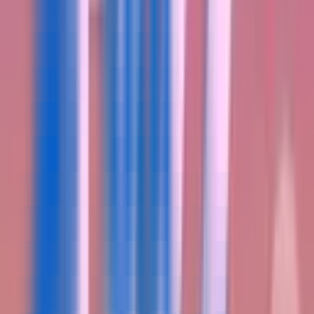
menguntungkan bagi mereka yang ingin bermain dengan
modal kecil. Fitur ini juga memudahkan para pemain
yang tidak memiliki rekening bank namun ingin tetap
bermain judi online
Selain menawarkan permainan yang menguntungkan,
Ongtoto juga menjaga keamanan data dan transaksi para
membernya dengan sistem enkripsi canggih. Situs ini
memiliki lisensi resmi dari lembaga perjudian
internasional, sehingga terjamin keadilan permainannya.
Layanan customer service yang siap membantu 24 jam
juga menjadi nilai tambah, memastikan pemain
mendapatkan solusi cepat jika mengalami kendala saat
bermain atau bertransaksi
Bagi yang ingin mencoba peruntungan di slot online
dengan modal kecil, Ongtoto bisa menjadi pilihan tepat.
Dengan deposit Rp5.000 via DANA, pemain bisa
mengakses berbagai game
slot gacor
yang sering
memberikan jackpot. Namun, tetap perlu diingat untuk