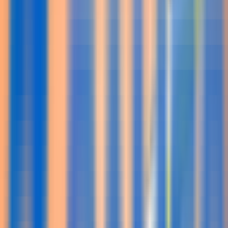
kesulitan yang berbeda. Penting juga untuk memilih
platform judi online yang terpercaya dan berlisensi agar
terhindar dari penipuan. Dengan pemahaman dasar
yang kuat, pemain dapat lebih siap menghadapi
tantangan dan peluang dalam judi online
Salah satu kunci kesuksesan dalam Slot Thailand adalah
manajemen keuangan yang baik. Pemula harus
menetapkan batas modal harian atau mingguan dan
disiplin dalam mematuhinya. Hindari tergoda untuk
mengejar kerugian (chasing losses) karena hal itu bisa
berujung pada kebangkrutan. Selain itu, alokasikan dana
dengan proporsional untuk berbagai permainan agar
risiko kerugian dapat diminimalisir. Dengan mengelola
uang secara cerdas, pemain bisa bertahan lebih lama
dan meningkatkan peluang menang
Judi online bukan sekadar permainan untung-untungan,
tetapi juga membutuhkan strategi. Pemula disarankan
untuk mempelajari tips dari pemain berpengalaman,