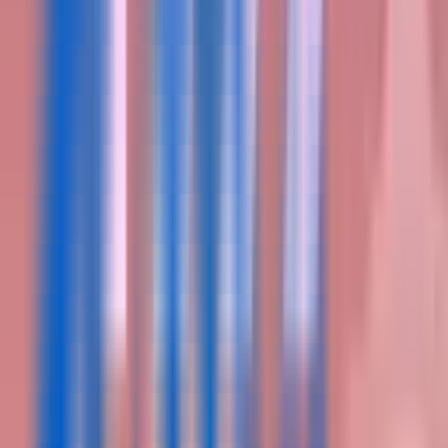
bermain secara bertanggung jawab dan tidak terlalu
terbawa emosi. Pantau terus update slot gacor hari ini
dan manfaatkan bonus promosi yang ditawarkan agar
peluang menang semakin besar. Selamat bermain dan
semoga sukses
Game Pragmatic Play Paling Seru &
Gacor 2026
Pragmatic Play terus menjadi salah satu penyedia game
slot online terpopuler di tahun 2026, dengan beragam
judul yang menawarkan keseruan dan potensi
kemenangan besar (gacor). Beberapa game terbaik
mereka seperti Gates of Olympus, Sweet Bonanza, dan
Starlight Princess masih menjadi favorit pemain karena
fitur bonus menguntungkan
1. Slot Online Mahjong Ways