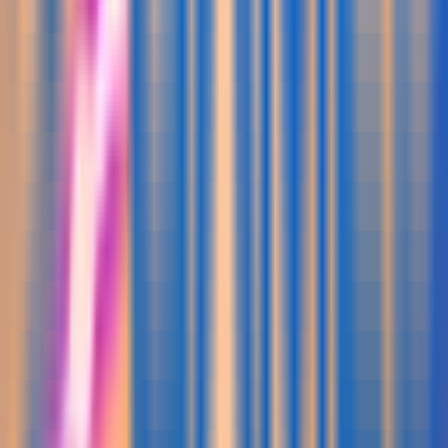
8. Togel Online Shanghai Pools
Togel Online Shanghai Pools adalah salah satu bentuk
perjudian daring yang populer di kalangan pemain togel,
khususnya yang menyukai pasaran Shanghai.
Permainan ini menawarkan berbagai jenis taruhan,
seperti 2D, 3D, dan 4D, di mana pemain menebak angka
yang akan keluar pada hasil undian
9. Togel Online Michigan Midday
Togel Online Michigan Midday merujuk pada permainan
lotere online yang populer di Michigan, Amerika Serikat,
khususnya untuk hasil undian yang dilakukan pada siang
hari (midday). Permainan ini memungkinkan pemain
untuk memasang taruhan secara digital dengan memilih
angka-angka tertentu
10. Togel Online Xiamen Lottery