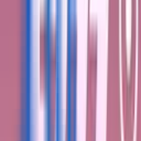
/
104
Game
Page
1
of
5
ONGTOTO Situs Slot
Thailand Gampang Menang
Dan Maxwin 2026
Ongtoto
adalah salah satu situs judi online yang saat ini
sedang populer karena dianggap sebagai platform
"gacor" (memberikan kemenangan mudah) oleh para
pemain. Situs ini menawarkan berbagai jenis permainan
slot online yang menarik dengan tampilan modern dan
fitur lengkap. Selain itu, Ongtoto juga dikenal karena
kemudahan transaksinya, termasuk deposit minimal
yang terjangkau, yaitu Rp5.000 via DANA. Hal ini
membuatnya banyak diminati oleh pemain pemula