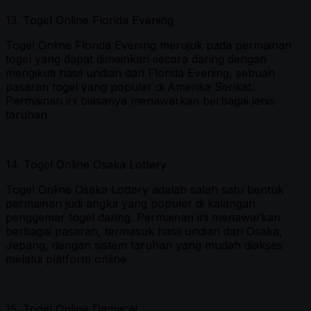
13. Togel Online Florida Evening
Togel Online Florida Evening merujuk pada permainan
togel yang dapat dimainkan secara daring dengan
mengikuti hasil undian dari Florida Evening, sebuah
pasaran togel yang populer di Amerika Serikat.
Permainan ini biasanya menawarkan berbagai jenis
taruhan
14. Togel Online Osaka Lottery
Togel Online Osaka Lottery adalah salah satu bentuk
permainan judi angka yang populer di kalangan
penggemar togel daring. Permainan ini menawarkan
berbagai pasaran, termasuk hasil undian dari Osaka,
Jepang, dengan sistem taruhan yang mudah diakses
melalui platform online
15. Togel Online Damacai