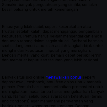
Semakin banyak pengetahuan yang dimiliki, semakin
besar peluang untuk meraih kemenangan
Emosi yang tidak stabil, seperti keserakahan atau
frustasi setelah kalah, dapat mengganggu pengambilan
keputusan. Pemula harus belajar mengendalikan emosi
dan tetap tenang dalam segala situasi. Berhenti bermain
saat sedang emosi atau lelah adalah langkah bijak untuk
menghindari keputusan impulsif yang merugikan.
Dengan mental yang kuat, pemain dapat berpikir jernih
dan membuat keputusan taruhan yang lebih rasional
Banyak situs judi online
menawarkan bonus
seperti
deposit awal, cashback, atau free chips untuk menarik
pemain. Pemula harus memanfaatkan promosi ini untuk
meningkatkan modal tanpa harus mengeluarkan banyak
uang. Namun, selalu baca syarat dan ketentuan (terms
and conditions) agar memahami persyaratan yang
berlaku, seperti wagering requirements. Dengan