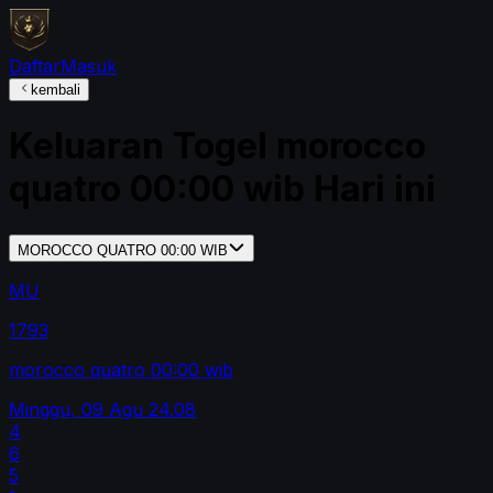
Daftar
Masuk
kembali
Keluaran Togel
morocco
quatro 00:00 wib
Hari ini
MOROCCO QUATRO 00:00 WIB
MU
1793
morocco quatro 00:00 wib
Minggu, 09 Agu
24.08
4
6
5