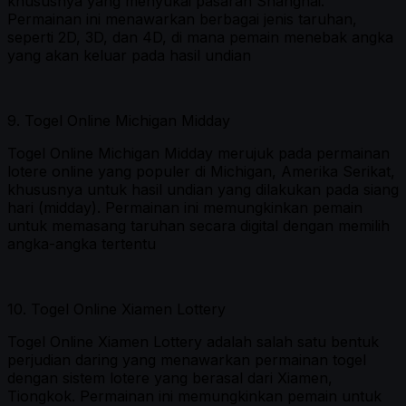
khususnya yang menyukai pasaran Shanghai.
Permainan ini menawarkan berbagai jenis taruhan,
seperti 2D, 3D, dan 4D, di mana pemain menebak angka
yang akan keluar pada hasil undian
9. Togel Online Michigan Midday
Togel Online Michigan Midday merujuk pada permainan
lotere online yang populer di Michigan, Amerika Serikat,
khususnya untuk hasil undian yang dilakukan pada siang
hari (midday). Permainan ini memungkinkan pemain
untuk memasang taruhan secara digital dengan memilih
angka-angka tertentu
10. Togel Online Xiamen Lottery
Togel Online Xiamen Lottery adalah salah satu bentuk
perjudian daring yang menawarkan permainan togel
dengan sistem lotere yang berasal dari Xiamen,
Tiongkok. Permainan ini memungkinkan pemain untuk