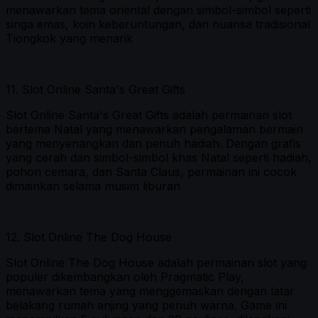
menawarkan tema oriental dengan simbol-simbol seperti
singa emas, koin keberuntungan, dan nuansa tradisional
Tiongkok yang menarik
11. Slot Online Santa's Great Gifts
Slot Online Santa's Great Gifts adalah permainan slot
bertema Natal yang menawarkan pengalaman bermain
yang menyenangkan dan penuh hadiah. Dengan grafis
yang cerah dan simbol-simbol khas Natal seperti hadiah,
pohon cemara, dan Santa Claus, permainan ini cocok
dimainkan selama musim liburan
12. Slot Online The Dog House
Slot Online The Dog House adalah permainan slot yang
populer dikembangkan oleh Pragmatic Play,
menawarkan tema yang menggemaskan dengan latar
belakang rumah anjing yang penuh warna. Game ini