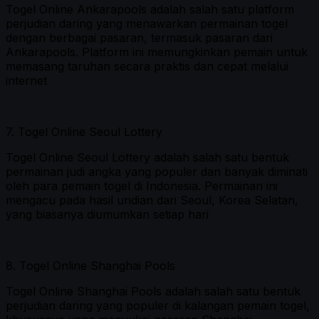
Togel Online Ankarapools adalah salah satu platform
perjudian daring yang menawarkan permainan togel
dengan berbagai pasaran, termasuk pasaran dari
Ankarapools. Platform ini memungkinkan pemain untuk
memasang taruhan secara praktis dan cepat melalui
internet
7. Togel Online Seoul Lottery
Togel Online Seoul Lottery adalah salah satu bentuk
permainan judi angka yang populer dan banyak diminati
oleh para pemain togel di Indonesia. Permainan ini
mengacu pada hasil undian dari Seoul, Korea Selatan,
yang biasanya diumumkan setiap hari
8. Togel Online Shanghai Pools
Togel Online Shanghai Pools adalah salah satu bentuk
perjudian daring yang populer di kalangan pemain togel,