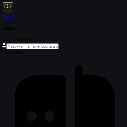
Daftar
login
Nama pengguna
Kata sandi