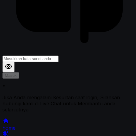
Masuk
*
Jika Anda mengalami Kesulitan saat login, Silahkan
hubungi kami di Live Chat untuk Membantu anda
selanjutnya
home