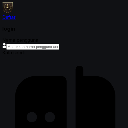
Daftar
login
Nama pengguna
Kata sandi