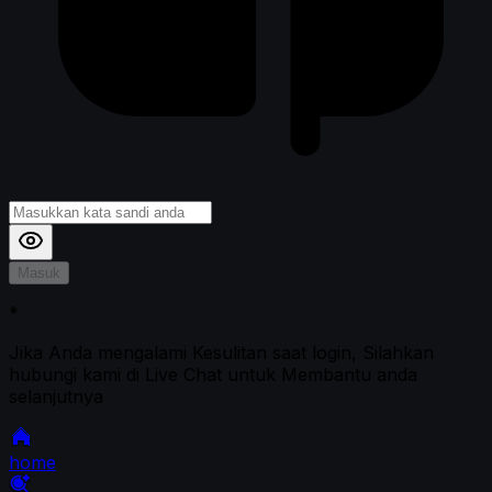
Masuk
*
Jika Anda mengalami Kesulitan saat login, Silahkan
hubungi kami di Live Chat untuk Membantu anda
selanjutnya
home