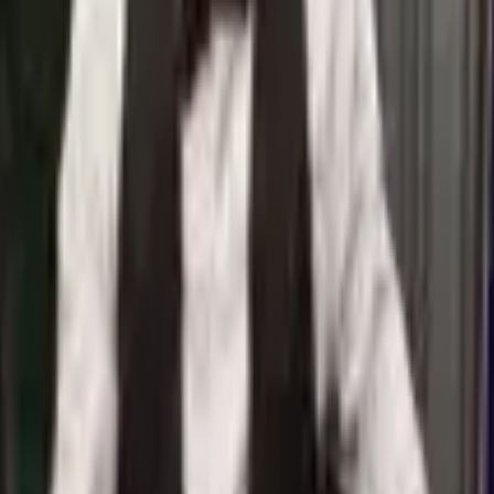
 populer yang dikembangkan oleh Pragmatic Play. Game i
mendapatkan kemenangan dengan mengumpulkan grup simb
ang dikembangkan oleh Pragmatic Play, menawarkan pengal
ur bonus yang menggiurkan
igital yang menawarkan tema Jepang yang menggemaskan d
nampilkan grafis yang cerah dan animasi yang menarik