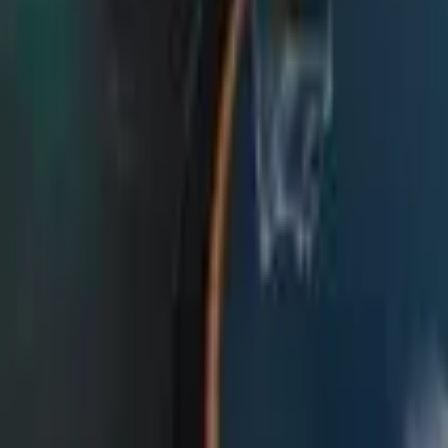
Slot Online Wild Bounty Showdown adalah permainan slo
menguntungkan. Dalam game ini, pemain akan menemuka
15. Slot Online Gates of Olympus Xmas 1000
Slot Online Gates of Olympus Xmas 1000 adalah varian s
hingga 1000x taruhan. Dikembangkan oleh Pragmatic Pla
Panduan Lengkap Untuk Pemula Yang
Sebelum memulai, pemula harus memahami dasar-dasar judi 
permainan memiliki aturan, strategi, dan tingkat kesulitan
penipuan. Dengan pemahaman dasar yang kuat, pemain dap
Salah satu kunci kesuksesan dalam Slot Thailand adalah
mematuhinya. Hindari tergoda untuk mengejar kerugian (ch