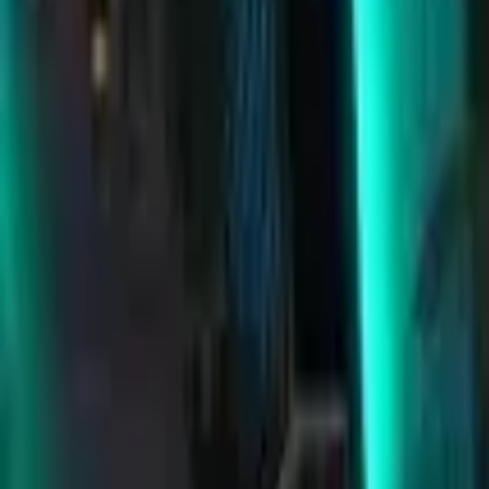
Slot Online Gates of Gatot Kaca adalah permainan slot y
menawarkan grafis yang memukau, fitur bonus menarik, s
8. Slot Online Wild West Gold
Slot online Wild West Gold adalah permainan judi digital
menawarkan 5 gulungan dengan 40 garis pembayaran, dile
9. Slot Online Wild Bandito
Slot Online Wild Bandito adalah permainan slot yang m
ternama, slot ini menampilkan grafis yang menarik, fitu
10. Slot Online 5 Lions Bonanza
Slot Online 5 Lions Bonanza adalah salah satu permaina
tema oriental dengan simbol-simbol seperti singa emas, 