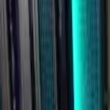
Ongtoto memberikan kemudahan bertransaksi dengan meny
minimal Rp5.000, pemain sudah bisa memulai taruhan di 
mereka yang ingin bermain dengan modal kecil. Fitur ini 
Selain menawarkan permainan yang menguntungkan, Ongtot
lisensi resmi dari lembaga perjudian internasional, sehi
memastikan pemain mendapatkan solusi cepat jika mengal
Bagi yang ingin mencoba peruntungan di slot online deng
berbagai game
slot gacor
yang sering memberikan jackpot.
update slot gacor hari ini dan manfaatkan bonus promo
Game Pragmatic Play Paling Seru & 