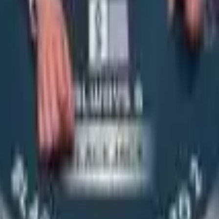
t bertema koboi yang menawarkan pengalaman bermain ser
n simbol-simbol
pesial dari permainan slot populer Gates of Olympus yan
y
 Ingin Menang
online, termasuk jenis permainan yang tersedia seperti pok
 yang berbeda. Penting juga untuk memilih platform judi onl
at lebih siap menghadapi tantangan dan peluang dalam ju
 manajemen keuangan yang baik. Pemula harus menetapkan 
asing losses) karena hal itu bisa berujung pada kebangkru