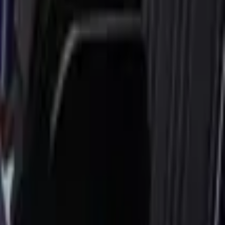
menyenangkan dan penuh hadiah. Dengan grafis yang
 selama musim liburan
tema yang menggemaskan dengan latar belakang rumah
erti Wild Multipliers
egaways yang inovatif, di mana setiap putaran dapat