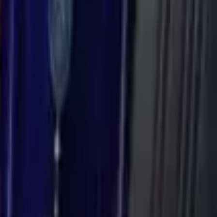
ni menawarkan tema buah-buahan yang cerah dan manis
ol yang sama
aman bermain yang magis dengan tema putri dan dunia
engan karakter kucing (neko) yang dianggap membawa