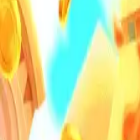
Slot Online Gates of Gatot Kaca adalah permainan slot y
menawarkan grafis yang memukau, fitur bonus menarik, s
8. Slot Online Wild West Gold
Slot online Wild West Gold adalah permainan judi digital
menawarkan 5 gulungan dengan 40 garis pembayaran, dile
9. Slot Online Wild Bandito
Slot Online Wild Bandito adalah permainan slot yang m
ternama, slot ini menampilkan grafis yang menarik, fitu
10. Slot Online 5 Lions Bonanza
Slot Online 5 Lions Bonanza adalah salah satu permaina
tema oriental dengan simbol-simbol seperti singa emas, 