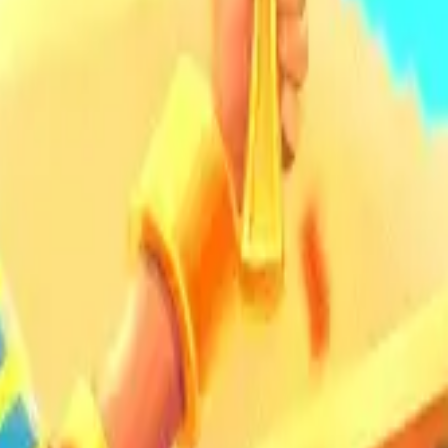
dul yang menawarkan keseruan dan potensi kemenangan
h menjadi favorit pemain karena fitur bonus
ggabungkan unsur-unsur klasik dengan fitur modern yang
logi Yunani kuno dengan dewa Zeus sebagai simbol utama.
an pengalaman bermain yang seru dan menghibur.
permen, lolipop, dan karakter kartun yang menggemaskan