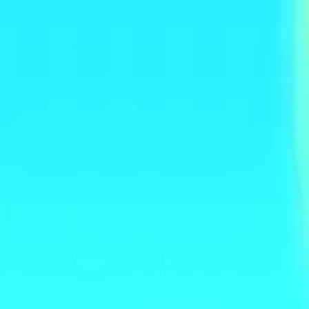
and Gampang Menang Dan Ma
ni sedang populer karena dianggap sebagai platform "gacor
g menarik dengan tampilan modern dan fitur lengkap. Selai
, yaitu Rp5.000 via DANA. Hal ini membuatnya banyak dim
arena reputasinya sebagai situs slot gacor hari ini. Arti
Ongtoto bekerja sama dengan berbagai provider ternama se
uang menang lebih besar. Pemain juga bisa memantau update