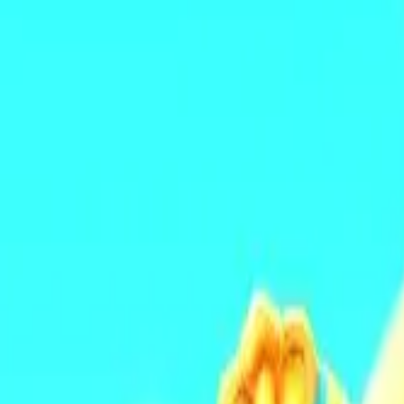
ediakan metode pembayaran via DANA, salah satu dompet d
berbagai game slot. Proses depositnya cepat dan aman, t
juga memudahkan para pemain yang tidak memiliki rekening 
o juga menjaga keamanan data dan transaksi para membern
ngga terjamin keadilan permainannya. Layanan customer serv
ami kendala saat bermain atau bertransaksi
an modal kecil, Ongtoto bisa menjadi pilihan tepat. Denga
 Namun, tetap perlu diingat untuk bermain secara bertang
si yang ditawarkan agar peluang menang semakin besar. S
Gacor 2026