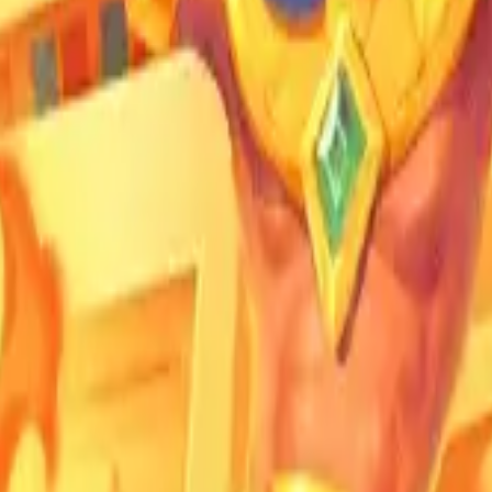
ang terinspirasi oleh legenda pahlawan wayang Jawa, Gato
erta RTP (Return to Player) yang kompetitif, membuatnya
 yang mengusung tema koboi dan kehidupan liar di Amerika B
ngkapi fitur-fitur menarik
enawarkan pengalaman bermain seru dengan tema koboi dan
r bonus yang menggiurkan
n slot yang populer di kalangan penggemar judi online. D
koin keberuntungan, dan nuansa tradisional Tiongkok yang