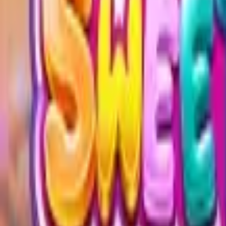
Slot Online Wild Bounty Showdown adalah permainan slo
menguntungkan. Dalam game ini, pemain akan menemuka
15. Slot Online Gates of Olympus Xmas 1000
Slot Online Gates of Olympus Xmas 1000 adalah varian s
hingga 1000x taruhan. Dikembangkan oleh Pragmatic Pla
Panduan Lengkap Untuk Pemula Yang
Sebelum memulai, pemula harus memahami dasar-dasar judi 
permainan memiliki aturan, strategi, dan tingkat kesulitan
penipuan. Dengan pemahaman dasar yang kuat, pemain dap
Salah satu kunci kesuksesan dalam Slot Thailand adalah
mematuhinya. Hindari tergoda untuk mengejar kerugian (ch