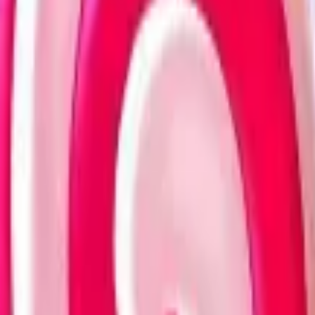
slot online terpopuler di tahun 2026, dengan beragam ju
es of Olympus, Sweet Bonanza, dan Starlight Princess masi
yang terinspirasi dari permainan tradisional Mahjong, men
kanisme permainan yang inovatif
 dikembangkan oleh Pragmatic Play, terinspirasi oleh mito
me
ng menarik dengan tema manis dan penuh warna, menawark
 desain grafis yang cerah dengan simbol-simbol seperti 