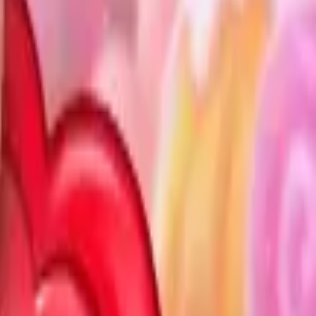
ni menawarkan tema buah-buahan yang cerah dan manis
ol yang sama
aman bermain yang magis dengan tema putri dan dunia
engan karakter kucing (neko) yang dianggap membawa