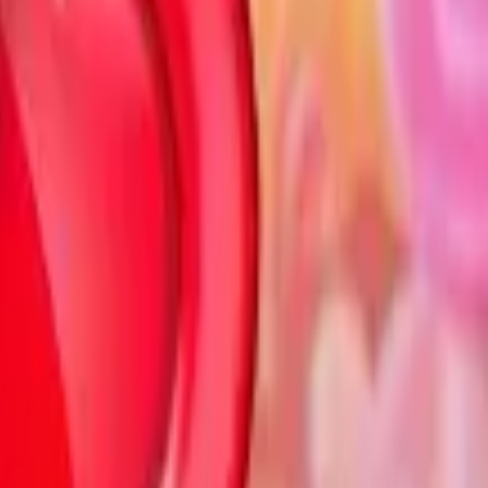
t Kaca. Dikembangkan oleh provider ternama, game ini
 popular
arat. Dikembangkan oleh Pragmatic Play, slot ini
 petualangan di Wild West. Dikembangkan oleh provider
ikembangkan oleh provider ternama, game ini menawarkan
 menarik