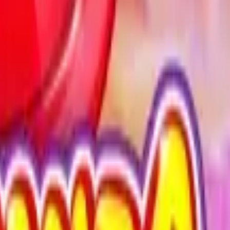
menyenangkan dan penuh hadiah. Dengan grafis yang
 selama musim liburan
tema yang menggemaskan dengan latar belakang rumah
erti Wild Multipliers
egaways yang inovatif, di mana setiap putaran dapat