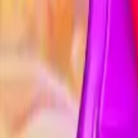
Slot Online Gates of Gatot Kaca adalah permainan slot y
menawarkan grafis yang memukau, fitur bonus menarik, s
8. Slot Online Wild West Gold
Slot online Wild West Gold adalah permainan judi digital
menawarkan 5 gulungan dengan 40 garis pembayaran, dile
9. Slot Online Wild Bandito
Slot Online Wild Bandito adalah permainan slot yang m
ternama, slot ini menampilkan grafis yang menarik, fitu
10. Slot Online 5 Lions Bonanza
Slot Online 5 Lions Bonanza adalah salah satu permaina
tema oriental dengan simbol-simbol seperti singa emas, 