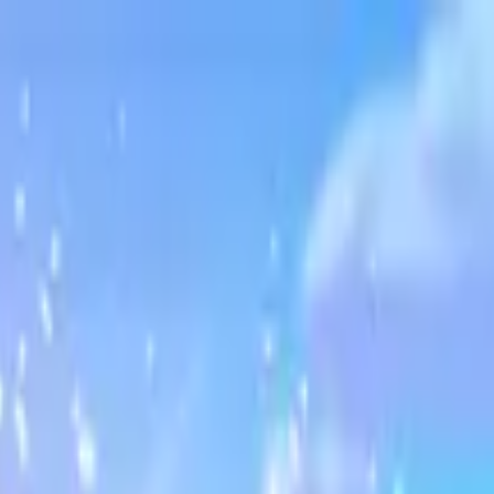
xwin 2026
" (memberikan kemenangan mudah) oleh para pemain. Situs
n itu, Ongtoto juga dikenal karena kemudahan
inati oleh pemain pemula maupun berpengalaman
nya, banyak pemain yang melaporkan
tingkat kemenangan
perti Pragmatic Play, PG Soft, dan Habanero, yang
 slot gacor harian melalui informasi yang disediakan