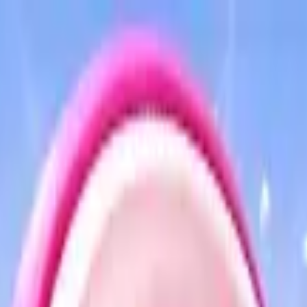
and Gampang Menang Dan Ma
ni sedang populer karena dianggap sebagai platform "gacor
g menarik dengan tampilan modern dan fitur lengkap. Selai
, yaitu Rp5.000 via DANA. Hal ini membuatnya banyak dim
arena reputasinya sebagai situs slot gacor hari ini. Arti
Ongtoto bekerja sama dengan berbagai provider ternama se
uang menang lebih besar. Pemain juga bisa memantau update