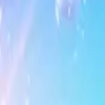
igital paling populer di Indonesia. Dengan deposit
anpa potongan, sehingga sangat menguntungkan bagi
bank namun ingin tetap bermain judi online
ya dengan sistem enkripsi canggih. Situs ini memiliki
ice yang siap membantu 24 jam juga menjadi nilai tambah,
n deposit Rp5.000 via DANA, pemain bisa mengakses
gung jawab dan tidak terlalu terbawa emosi. Pantau terus
elamat bermain dan semoga sukses