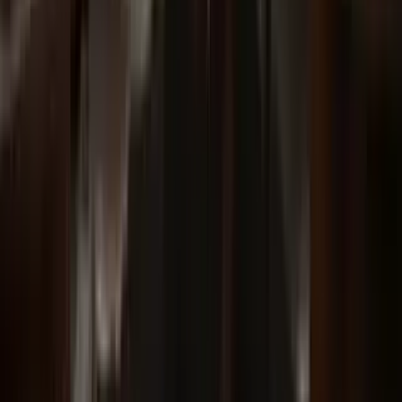
12. Slot Online The Dog House
Slot Online The Dog House adalah permainan slot yang
populer dikembangkan oleh Pragmatic Play,
menawarkan tema yang menggemaskan dengan latar
belakang rumah anjing yang penuh warna. Game ini
menampilkan 5 gulungan dan 20 paylines, dilengkapi
dengan fitur-fitur menarik seperti Wild Multipliers
13. Slot Online Great Rhino Megaways
Slot Online Great Rhino Megaways adalah permainan
slot yang menawarkan pengalaman bermain seru
dengan fitur Megaways yang inovatif, di mana setiap
putaran dapat menghasilkan hingga 200.704 cara untuk
menang. Dikembangkan oleh Pragmatic Play
14. Slot Online Wild Bounty Showdown