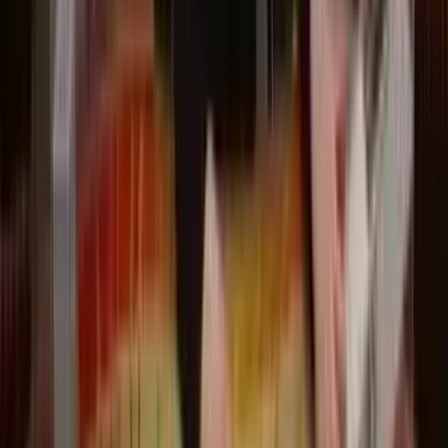
Judi online bukan sekadar permainan untung-untungan,
tetapi juga membutuhkan strategi. Pemula disarankan
untuk mempelajari tips dari pemain berpengalaman,
seperti cara membaca peluang, mengatur taruhan, atau
memanfaatkan bonus dan promosi. Banyak sumber
daya gratis seperti forum, video tutorial, atau artikel
yang bisa membantu meningkatkan pemahaman.
Semakin banyak pengetahuan yang dimiliki, semakin
besar peluang untuk meraih kemenangan
Emosi yang tidak stabil, seperti keserakahan atau
frustasi setelah kalah, dapat mengganggu pengambilan
keputusan. Pemula harus belajar mengendalikan emosi
dan tetap tenang dalam segala situasi. Berhenti bermain
saat sedang emosi atau lelah adalah langkah bijak untuk
menghindari keputusan impulsif yang merugikan.
Dengan mental yang kuat, pemain dapat berpikir jernih
dan membuat keputusan taruhan yang lebih rasional