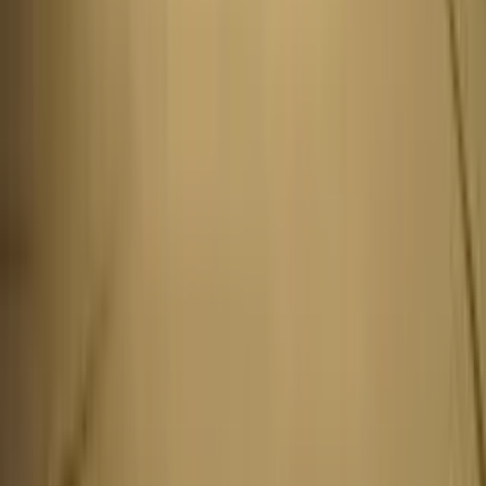
Togel Online Arkansas Evening merujuk pada permainan
togel (toto gelap) yang dapat dimainkan secara daring
dengan mengikuti hasil undian Arkansas Evening, salah
satu jenis undian yang diadakan di negara bagian
Arkansas, Amerika Serikat
13. Togel Online Florida Evening
Togel Online Florida Evening merujuk pada permainan
togel yang dapat dimainkan secara daring dengan
mengikuti hasil undian dari Florida Evening, sebuah
pasaran togel yang populer di Amerika Serikat.
Permainan ini biasanya menawarkan berbagai jenis
taruhan
14. Togel Online Osaka Lottery
Togel Online Osaka Lottery adalah salah satu bentuk
permainan judi angka yang populer di kalangan