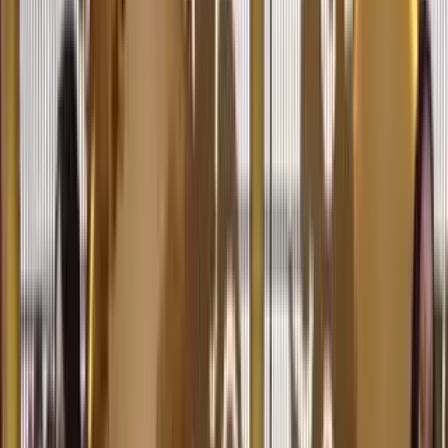
kemudahan transaksinya, termasuk deposit minimal
yang terjangkau, yaitu Rp5.000 via DANA. Hal ini
membuatnya banyak diminati oleh pemain pemula
maupun berpengalaman
Salah satu alasan utama pemain memilih Ongtoto adalah
karena reputasinya sebagai situs slot gacor hari ini.
Artinya, banyak pemain yang melaporkan
tingkat
kemenangan yang tinggi
pada beberapa jenis permainan
slot tertentu. Ongtoto bekerja sama dengan berbagai
provider ternama seperti Pragmatic Play, PG Soft, dan
Habanero, yang menyediakan RTP (Return to Player)
tinggi, sehingga peluang menang lebih besar. Pemain
juga bisa memantau update slot gacor harian melalui
informasi yang disediakan oleh situs
Ongtoto memberikan kemudahan bertransaksi dengan
menyediakan metode pembayaran via DANA, salah satu
dompet digital paling populer di Indonesia. Dengan