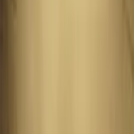
yang biasanya diumumkan setiap hari
8. Togel Online Shanghai Pools
Togel Online Shanghai Pools adalah salah satu bentuk
perjudian daring yang populer di kalangan pemain togel,
khususnya yang menyukai pasaran Shanghai.
Permainan ini menawarkan berbagai jenis taruhan,
seperti 2D, 3D, dan 4D, di mana pemain menebak angka
yang akan keluar pada hasil undian
9. Togel Online Michigan Midday
Togel Online Michigan Midday merujuk pada permainan
lotere online yang populer di Michigan, Amerika Serikat,
khususnya untuk hasil undian yang dilakukan pada siang
hari (midday). Permainan ini memungkinkan pemain
untuk memasang taruhan secara digital dengan memilih
angka-angka tertentu