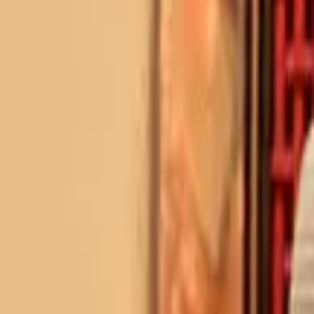
dul yang menawarkan keseruan dan potensi kemenangan
h menjadi favorit pemain karena fitur bonus
ggabungkan unsur-unsur klasik dengan fitur modern yang
logi Yunani kuno dengan dewa Zeus sebagai simbol utama.
an pengalaman bermain yang seru dan menghibur.
permen, lolipop, dan karakter kartun yang menggemaskan