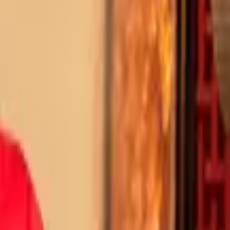
t Kaca. Dikembangkan oleh provider ternama, game ini
 popular
arat. Dikembangkan oleh Pragmatic Play, slot ini
 petualangan di Wild West. Dikembangkan oleh provider
ikembangkan oleh provider ternama, game ini menawarkan
 menarik