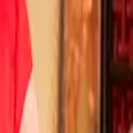
menyenangkan dan penuh hadiah. Dengan grafis yang
 selama musim liburan
tema yang menggemaskan dengan latar belakang rumah
erti Wild Multipliers
egaways yang inovatif, di mana setiap putaran dapat