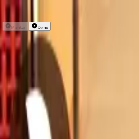
Daftar
Masuk
Mainkan
Demo
Speed Baccarat A
evolutiongaming
kembali
ONGTOTO Situs Slot Thail
Ongtoto
adalah salah satu situs judi online yang saat i
ini menawarkan berbagai jenis permainan slot online yan
transaksinya, termasuk deposit minimal yang terjangkau
Salah satu alasan utama pemain memilih Ongtoto adalah k
yang tinggi
pada beberapa jenis permainan slot tertentu. 
menyediakan RTP (Return to Player) tinggi, sehingga pel
oleh situs