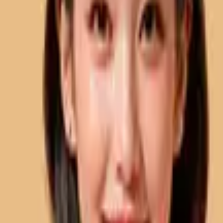
slot online terpopuler di tahun 2026, dengan beragam ju
es of Olympus, Sweet Bonanza, dan Starlight Princess masi
yang terinspirasi dari permainan tradisional Mahjong, men
kanisme permainan yang inovatif
 dikembangkan oleh Pragmatic Play, terinspirasi oleh mito
me
ng menarik dengan tema manis dan penuh warna, menawark
 desain grafis yang cerah dengan simbol-simbol seperti 