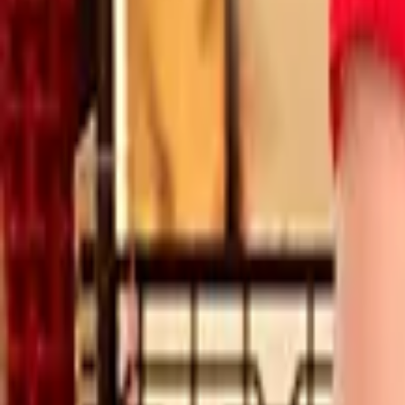
Slot Online Wild Bounty Showdown adalah permainan slo
menguntungkan. Dalam game ini, pemain akan menemuka
15. Slot Online Gates of Olympus Xmas 1000
Slot Online Gates of Olympus Xmas 1000 adalah varian s
hingga 1000x taruhan. Dikembangkan oleh Pragmatic Pla
Panduan Lengkap Untuk Pemula Yang
Sebelum memulai, pemula harus memahami dasar-dasar judi 
permainan memiliki aturan, strategi, dan tingkat kesulitan
penipuan. Dengan pemahaman dasar yang kuat, pemain dap
Salah satu kunci kesuksesan dalam Slot Thailand adalah
mematuhinya. Hindari tergoda untuk mengejar kerugian (ch