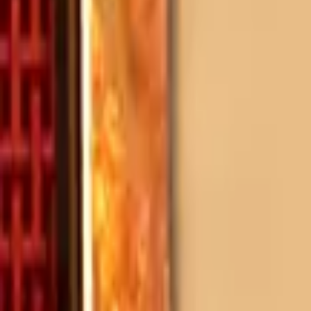
4. Slot Online Sweet Bonanza
Sweet Bonanza adalah salah satu permainan slot online
dengan mekanisme cluster pays, di mana pemain bisa 
5. Slot Online Starlight Princess
Slot Online Starlight Princess adalah permainan slot y
fantasi. Game ini menampilkan grafis yang memukau, fit
6. Slot Online Lucky Neko
Slot Online Lucky Neko adalah permainan mesin slot d
keberuntungan. Dikembangkan oleh PG Soft, game ini me
7. Slot Online Gates Of Gatot Kaca