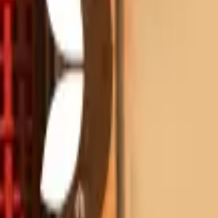
Ongtoto memberikan kemudahan bertransaksi dengan meny
minimal Rp5.000, pemain sudah bisa memulai taruhan di 
mereka yang ingin bermain dengan modal kecil. Fitur ini 
Selain menawarkan permainan yang menguntungkan, Ongtot
lisensi resmi dari lembaga perjudian internasional, sehi
memastikan pemain mendapatkan solusi cepat jika mengal
Bagi yang ingin mencoba peruntungan di slot online deng
berbagai game
slot gacor
yang sering memberikan jackpot.
update slot gacor hari ini dan manfaatkan bonus promo
Game Pragmatic Play Paling Seru & 