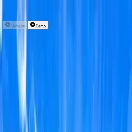
Daftar
Masuk
Mainkan
Demo
Pig Farm
fatpanda
kembali
ONGTOTO Situs Slot
Thailand Gampang Menang
Dan Maxwin 2026
Ongtoto
adalah salah satu situs judi online yang saat ini
sedang populer karena dianggap sebagai platform
"gacor" (memberikan kemenangan mudah) oleh para
pemain. Situs ini menawarkan berbagai jenis permainan
slot online yang menarik dengan tampilan modern dan
fitur lengkap. Selain itu, Ongtoto juga dikenal karena