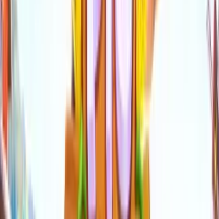
1. Togel Online Singapore Pools
Togel Online Singapore Pools adalah bentuk perjudian
daring yang memungkinkan pemain untuk memasang
taruhan pada angka-angka tertentu dengan harapan
memenangkan hadiah berdasarkan hasil undian resmi
dari Singapore Pools. Permainan ini sangat populer di
Indonesia
2. Togel Online Hongkong Pools
Togel Online Hongkong Pools adalah salah satu bentuk
perjudian daring yang populer di Indonesia, di mana
pemain dapat memasang taruhan pada hasil keluaran
angka dari Hongkong Pools. Permainan ini menawarkan
berbagai jenis pasaran, seperti 4D, 3D, dan 2D
3. Togel Online Sydney Pools