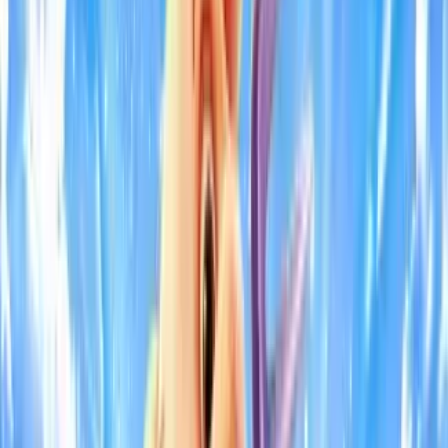
1. Slot Online Mahjong Ways
Slot Online Mahjong Ways adalah permainan slot digital
yang terinspirasi dari permainan tradisional Mahjong,
menggabungkan unsur-unsur klasik dengan fitur
modern yang menarik. Game ini menawarkan grafis
yang memukau, mekanisme permainan yang inovatif
2. Slot Online Gates Of Olympus
Slot Online Gates of Olympus adalah permainan slot
yang dikembangkan oleh Pragmatic Play, terinspirasi
oleh mitologi Yunani kuno dengan dewa Zeus sebagai
simbol utama. Game ini menawarkan 6 reel dan
menggunakan mekanisme
3. Slot Online Sugar Rush 1000