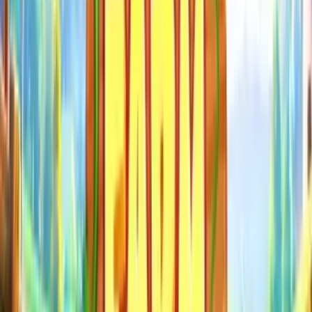
angka (dari 0000 hingga 9999) yang akan keluar dalam
undian, dengan hadiah besar jika berhasil menebak
secara tepat
6. Togel Online Ankarapools
Togel Online Ankarapools adalah salah satu platform
perjudian daring yang menawarkan permainan togel
dengan berbagai pasaran, termasuk pasaran dari
Ankarapools. Platform ini memungkinkan pemain untuk
memasang taruhan secara praktis dan cepat melalui
internet
7. Togel Online Seoul Lottery
Togel Online Seoul Lottery adalah salah satu bentuk
permainan judi angka yang populer dan banyak diminati
oleh para pemain togel di Indonesia. Permainan ini
mengacu pada hasil undian dari Seoul, Korea Selatan,