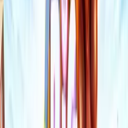
Judi online bukan sekadar permainan untung-untungan,
tetapi juga membutuhkan strategi. Pemula disarankan
untuk mempelajari tips dari pemain berpengalaman,
seperti cara membaca peluang, mengatur taruhan, atau
memanfaatkan bonus dan promosi. Banyak sumber
daya gratis seperti forum, video tutorial, atau artikel
yang bisa membantu meningkatkan pemahaman.
Semakin banyak pengetahuan yang dimiliki, semakin
besar peluang untuk meraih kemenangan
Emosi yang tidak stabil, seperti keserakahan atau
frustasi setelah kalah, dapat mengganggu pengambilan
keputusan. Pemula harus belajar mengendalikan emosi
dan tetap tenang dalam segala situasi. Berhenti bermain
saat sedang emosi atau lelah adalah langkah bijak untuk
menghindari keputusan impulsif yang merugikan.
Dengan mental yang kuat, pemain dapat berpikir jernih
dan membuat keputusan taruhan yang lebih rasional