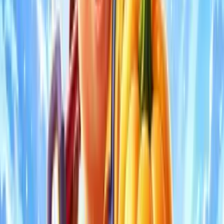
10. Slot Online 5 Lions Bonanza
Slot Online 5 Lions Bonanza adalah salah satu
permainan slot yang populer di kalangan penggemar judi
online. Dikembangkan oleh provider ternama, game ini
menawarkan tema oriental dengan simbol-simbol seperti
singa emas, koin keberuntungan, dan nuansa tradisional
Tiongkok yang menarik
11. Slot Online Santa's Great Gifts
Slot Online Santa's Great Gifts adalah permainan slot
bertema Natal yang menawarkan pengalaman bermain
yang menyenangkan dan penuh hadiah. Dengan grafis
yang cerah dan simbol-simbol khas Natal seperti hadiah,
pohon cemara, dan Santa Claus, permainan ini cocok
dimainkan selama musim liburan