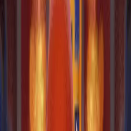
deposit minimal Rp5.000, pemain sudah bisa memulai
taruhan di berbagai game slot. Proses depositnya cepat
dan aman, tanpa potongan, sehingga sangat
menguntungkan bagi mereka yang ingin bermain dengan
modal kecil. Fitur ini juga memudahkan para pemain
yang tidak memiliki rekening bank namun ingin tetap
bermain judi online
Selain menawarkan permainan yang menguntungkan,
Ongtoto juga menjaga keamanan data dan transaksi para
membernya dengan sistem enkripsi canggih. Situs ini
memiliki lisensi resmi dari lembaga perjudian
internasional, sehingga terjamin keadilan permainannya.
Layanan customer service yang siap membantu 24 jam
juga menjadi nilai tambah, memastikan pemain
mendapatkan solusi cepat jika mengalami kendala saat
bermain atau bertransaksi
Bagi yang ingin mencoba peruntungan di slot online