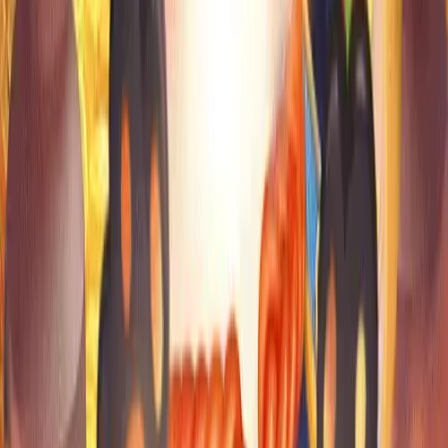
Judi online bukan sekadar permainan untung-untungan,
tetapi juga membutuhkan strategi. Pemula disarankan
untuk mempelajari tips dari pemain berpengalaman,
seperti cara membaca peluang, mengatur taruhan, atau
memanfaatkan bonus dan promosi. Banyak sumber
daya gratis seperti forum, video tutorial, atau artikel
yang bisa membantu meningkatkan pemahaman.
Semakin banyak pengetahuan yang dimiliki, semakin
besar peluang untuk meraih kemenangan
Emosi yang tidak stabil, seperti keserakahan atau
frustasi setelah kalah, dapat mengganggu pengambilan
keputusan. Pemula harus belajar mengendalikan emosi
dan tetap tenang dalam segala situasi. Berhenti bermain
saat sedang emosi atau lelah adalah langkah bijak untuk
menghindari keputusan impulsif yang merugikan.
Dengan mental yang kuat, pemain dapat berpikir jernih
dan membuat keputusan taruhan yang lebih rasional