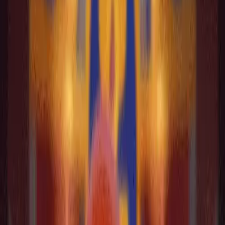
kemudahan transaksinya, termasuk deposit minimal
yang terjangkau, yaitu Rp5.000 via DANA. Hal ini
membuatnya banyak diminati oleh pemain pemula
maupun berpengalaman
Salah satu alasan utama pemain memilih Ongtoto adalah
karena reputasinya sebagai situs slot gacor hari ini.
Artinya, banyak pemain yang melaporkan
tingkat
kemenangan yang tinggi
pada beberapa jenis permainan
slot tertentu. Ongtoto bekerja sama dengan berbagai
provider ternama seperti Pragmatic Play, PG Soft, dan
Habanero, yang menyediakan RTP (Return to Player)
tinggi, sehingga peluang menang lebih besar. Pemain
juga bisa memantau update slot gacor harian melalui
informasi yang disediakan oleh situs
Ongtoto memberikan kemudahan bertransaksi dengan
menyediakan metode pembayaran via DANA, salah satu
dompet digital paling populer di Indonesia. Dengan