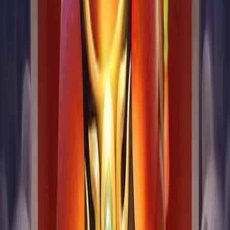
Slot Online Sugar Rush 1000 adalah permainan slot
yang menarik dengan tema manis dan penuh warna,
menawarkan pengalaman bermain yang seru dan
menghibur. Dikembangkan oleh Pragmatic Play, game ini
menampilkan desain grafis yang cerah dengan simbol-
simbol seperti permen, lolipop, dan karakter kartun
yang menggemaskan
4. Slot Online Sweet Bonanza
Sweet Bonanza adalah salah satu permainan slot online
populer yang dikembangkan oleh Pragmatic Play. Game
ini menawarkan tema buah-buahan yang cerah dan
manis dengan mekanisme cluster pays, di mana pemain
bisa mendapatkan kemenangan dengan mengumpulkan
grup simbol yang sama
5. Slot Online Starlight Princess