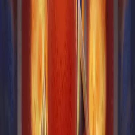
dengan modal kecil, Ongtoto bisa menjadi pilihan tepat.
Dengan deposit Rp5.000 via DANA, pemain bisa
mengakses berbagai game
slot gacor
yang sering
memberikan jackpot. Namun, tetap perlu diingat untuk
bermain secara bertanggung jawab dan tidak terlalu
terbawa emosi. Pantau terus update slot gacor hari ini
dan manfaatkan bonus promosi yang ditawarkan agar
peluang menang semakin besar. Selamat bermain dan
semoga sukses
Game Pragmatic Play Paling Seru &
Gacor 2026
Pragmatic Play terus menjadi salah satu penyedia game
slot online terpopuler di tahun 2026, dengan beragam
judul yang menawarkan keseruan dan potensi
kemenangan besar (gacor). Beberapa game terbaik
mereka seperti Gates of Olympus, Sweet Bonanza, dan
Starlight Princess masih menjadi favorit pemain karena
fitur bonus menguntungkan