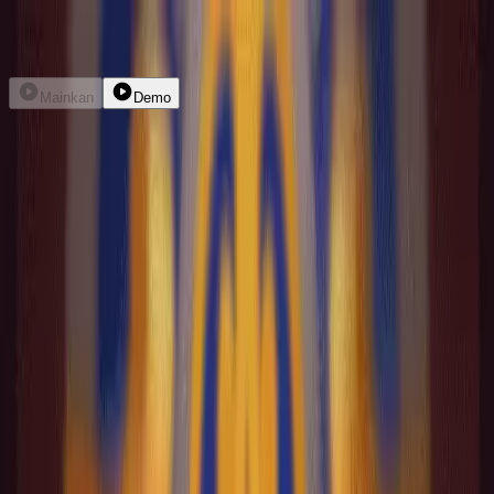
Daftar
Masuk
Mainkan
Demo
OPERA PANDA
fivegaming
kembali
ONGTOTO Situs Slot
Thailand Gampang Menang
Dan Maxwin 2026
Ongtoto
adalah salah satu situs judi online yang saat ini
sedang populer karena dianggap sebagai platform
"gacor" (memberikan kemenangan mudah) oleh para
pemain. Situs ini menawarkan berbagai jenis permainan
slot online yang menarik dengan tampilan modern dan
fitur lengkap. Selain itu, Ongtoto juga dikenal karena