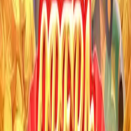
1. Togel Online Singapore Pools
Togel Online Singapore Pools adalah bentuk perjudian
daring yang memungkinkan pemain untuk memasang
taruhan pada angka-angka tertentu dengan harapan
memenangkan hadiah berdasarkan hasil undian resmi
dari Singapore Pools. Permainan ini sangat populer di
Indonesia
2. Togel Online Hongkong Pools
Togel Online Hongkong Pools adalah salah satu bentuk
perjudian daring yang populer di Indonesia, di mana
pemain dapat memasang taruhan pada hasil keluaran
angka dari Hongkong Pools. Permainan ini menawarkan
berbagai jenis pasaran, seperti 4D, 3D, dan 2D
3. Togel Online Sydney Pools