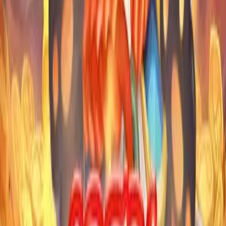
Banyak situs judi online
menawarkan bonus
seperti
deposit awal, cashback, atau free chips untuk menarik
pemain. Pemula harus memanfaatkan promosi ini untuk
meningkatkan modal tanpa harus mengeluarkan banyak
uang. Namun, selalu baca syarat dan ketentuan (terms
and conditions) agar memahami persyaratan yang
berlaku, seperti wagering requirements. Dengan
memanfaatkan bonus secara optimal, peluang untuk
menang bisa lebih besar tanpa risiko finansial yang tinggi
Daftar 15 Pasaran Togel Terpopuler
Yang Wajib Dicoba
Daftar 15 Pasaran Togel Terpopuler Yang Wajib Dicoba
merupakan panduan bagi para penggemar togel online
yang ingin mencoba variasi pasaran terbaik di dunia.
Konten ini menyajikan informasi lengkap seputar 15
pasaran togel ternama