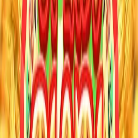
angka (dari 0000 hingga 9999) yang akan keluar dalam
undian, dengan hadiah besar jika berhasil menebak
secara tepat
6. Togel Online Ankarapools
Togel Online Ankarapools adalah salah satu platform
perjudian daring yang menawarkan permainan togel
dengan berbagai pasaran, termasuk pasaran dari
Ankarapools. Platform ini memungkinkan pemain untuk
memasang taruhan secara praktis dan cepat melalui
internet
7. Togel Online Seoul Lottery
Togel Online Seoul Lottery adalah salah satu bentuk
permainan judi angka yang populer dan banyak diminati
oleh para pemain togel di Indonesia. Permainan ini
mengacu pada hasil undian dari Seoul, Korea Selatan,