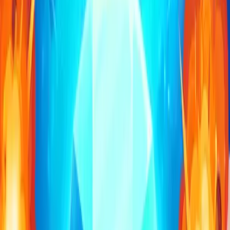
deposit minimal Rp5.000, pemain sudah bisa memulai
taruhan di berbagai game slot. Proses depositnya cepat
dan aman, tanpa potongan, sehingga sangat
menguntungkan bagi mereka yang ingin bermain dengan
modal kecil. Fitur ini juga memudahkan para pemain
yang tidak memiliki rekening bank namun ingin tetap
bermain judi online
Selain menawarkan permainan yang menguntungkan,
Ongtoto juga menjaga keamanan data dan transaksi para
membernya dengan sistem enkripsi canggih. Situs ini
memiliki lisensi resmi dari lembaga perjudian
internasional, sehingga terjamin keadilan permainannya.
Layanan customer service yang siap membantu 24 jam
juga menjadi nilai tambah, memastikan pemain
mendapatkan solusi cepat jika mengalami kendala saat
bermain atau bertransaksi
Bagi yang ingin mencoba peruntungan di slot online