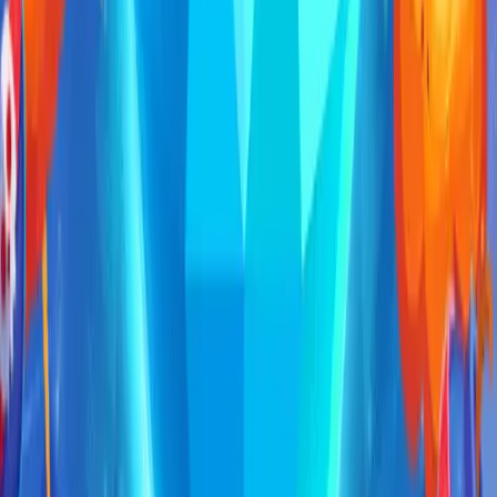
Slot Online Sugar Rush 1000 adalah permainan slot
yang menarik dengan tema manis dan penuh warna,
menawarkan pengalaman bermain yang seru dan
menghibur. Dikembangkan oleh Pragmatic Play, game ini
menampilkan desain grafis yang cerah dengan simbol-
simbol seperti permen, lolipop, dan karakter kartun
yang menggemaskan
4. Slot Online Sweet Bonanza
Sweet Bonanza adalah salah satu permainan slot online
populer yang dikembangkan oleh Pragmatic Play. Game
ini menawarkan tema buah-buahan yang cerah dan
manis dengan mekanisme cluster pays, di mana pemain
bisa mendapatkan kemenangan dengan mengumpulkan
grup simbol yang sama
5. Slot Online Starlight Princess