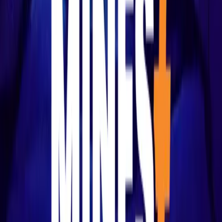
angka (dari 0000 hingga 9999) yang akan keluar dalam
undian, dengan hadiah besar jika berhasil menebak
secara tepat
6. Togel Online Ankarapools
Togel Online Ankarapools adalah salah satu platform
perjudian daring yang menawarkan permainan togel
dengan berbagai pasaran, termasuk pasaran dari
Ankarapools. Platform ini memungkinkan pemain untuk
memasang taruhan secara praktis dan cepat melalui
internet
7. Togel Online Seoul Lottery
Togel Online Seoul Lottery adalah salah satu bentuk
permainan judi angka yang populer dan banyak diminati
oleh para pemain togel di Indonesia. Permainan ini
mengacu pada hasil undian dari Seoul, Korea Selatan,