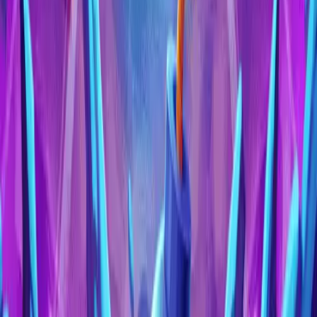
judi online, termasuk jenis permainan yang tersedia
seperti poker, slot, taruhan olahraga, atau casino live.
Setiap permainan memiliki aturan, strategi, dan tingkat
kesulitan yang berbeda. Penting juga untuk memilih
platform judi online yang terpercaya dan berlisensi agar
terhindar dari penipuan. Dengan pemahaman dasar
yang kuat, pemain dapat lebih siap menghadapi
tantangan dan peluang dalam judi online
Salah satu kunci kesuksesan dalam Slot Thailand adalah
manajemen keuangan yang baik. Pemula harus
menetapkan batas modal harian atau mingguan dan
disiplin dalam mematuhinya. Hindari tergoda untuk
mengejar kerugian (chasing losses) karena hal itu bisa
berujung pada kebangkrutan. Selain itu, alokasikan dana
dengan proporsional untuk berbagai permainan agar
risiko kerugian dapat diminimalisir. Dengan mengelola
uang secara cerdas, pemain bisa bertahan lebih lama
dan meningkatkan peluang menang