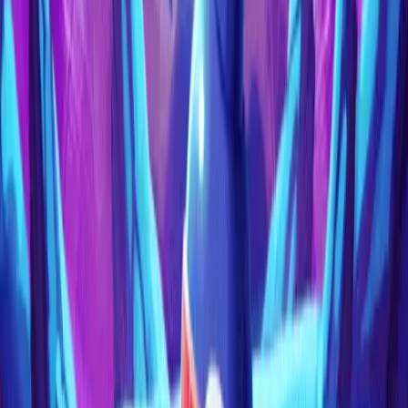
Judi online bukan sekadar permainan untung-untungan,
tetapi juga membutuhkan strategi. Pemula disarankan
untuk mempelajari tips dari pemain berpengalaman,
seperti cara membaca peluang, mengatur taruhan, atau
memanfaatkan bonus dan promosi. Banyak sumber
daya gratis seperti forum, video tutorial, atau artikel
yang bisa membantu meningkatkan pemahaman.
Semakin banyak pengetahuan yang dimiliki, semakin
besar peluang untuk meraih kemenangan
Emosi yang tidak stabil, seperti keserakahan atau
frustasi setelah kalah, dapat mengganggu pengambilan
keputusan. Pemula harus belajar mengendalikan emosi
dan tetap tenang dalam segala situasi. Berhenti bermain
saat sedang emosi atau lelah adalah langkah bijak untuk
menghindari keputusan impulsif yang merugikan.
Dengan mental yang kuat, pemain dapat berpikir jernih
dan membuat keputusan taruhan yang lebih rasional