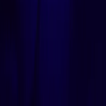
penggemar togel daring. Permainan ini menawarkan
berbagai pasaran, termasuk hasil undian dari Osaka,
Jepang, dengan sistem taruhan yang mudah diakses
melalui platform online
15. Togel Online Damacai
Togel Online Damacai adalah salah satu bentuk
perjudian daring yang populer di Indonesia, khususnya
bagi penggemar permainan angka. Damacai sendiri
merupakan salah satu pasaran togel yang banyak
diminati karena menyediakan berbagai jenis taruhan
dengan hadiah yang menggiurkan
Lihat Semua
home
explore