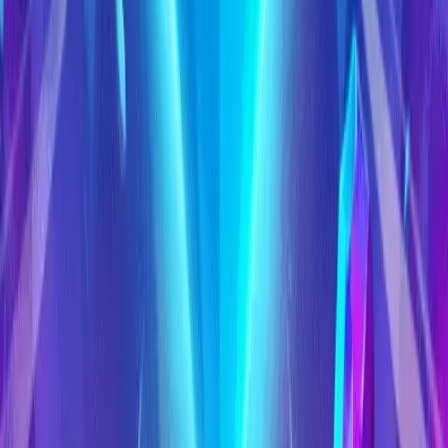
10. Slot Online 5 Lions Bonanza
Slot Online 5 Lions Bonanza adalah salah satu
permainan slot yang populer di kalangan penggemar judi
online. Dikembangkan oleh provider ternama, game ini
menawarkan tema oriental dengan simbol-simbol seperti
singa emas, koin keberuntungan, dan nuansa tradisional
Tiongkok yang menarik
11. Slot Online Santa's Great Gifts
Slot Online Santa's Great Gifts adalah permainan slot
bertema Natal yang menawarkan pengalaman bermain
yang menyenangkan dan penuh hadiah. Dengan grafis
yang cerah dan simbol-simbol khas Natal seperti hadiah,
pohon cemara, dan Santa Claus, permainan ini cocok
dimainkan selama musim liburan