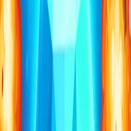
dengan modal kecil, Ongtoto bisa menjadi pilihan tepat.
Dengan deposit Rp5.000 via DANA, pemain bisa
mengakses berbagai game
slot gacor
yang sering
memberikan jackpot. Namun, tetap perlu diingat untuk
bermain secara bertanggung jawab dan tidak terlalu
terbawa emosi. Pantau terus update slot gacor hari ini
dan manfaatkan bonus promosi yang ditawarkan agar
peluang menang semakin besar. Selamat bermain dan
semoga sukses
Game Pragmatic Play Paling Seru &
Gacor 2026
Pragmatic Play terus menjadi salah satu penyedia game
slot online terpopuler di tahun 2026, dengan beragam
judul yang menawarkan keseruan dan potensi
kemenangan besar (gacor). Beberapa game terbaik
mereka seperti Gates of Olympus, Sweet Bonanza, dan
Starlight Princess masih menjadi favorit pemain karena
fitur bonus menguntungkan