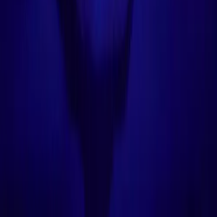
10. Togel Online Xiamen Lottery
Togel Online Xiamen Lottery adalah salah satu bentuk
perjudian daring yang menawarkan permainan togel
dengan sistem lotere yang berasal dari Xiamen,
Tiongkok. Permainan ini memungkinkan pemain untuk
memasang taruhan pada berbagai angka dengan
harapan memenangkan hadiah uang tunai
11. Togel Online Mancity 4D
Togel Online Mancity 4D adalah salah satu jenis
permainan judi togel digital yang mengacu pada pasaran
Manchester City (Mancity) dengan sistem 4 digit. Pemain
harus menebak angka keluaran 4D (0000-9999) yang
diundi berdasarkan hasil tertentu
12. Togel Online Arkansas Evening