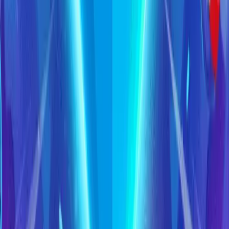
Gatot Kaca. Dikembangkan oleh provider ternama, game
ini menawarkan grafis yang memukau, fitur bonus
menarik, serta RTP (Return to Player) yang kompetitif,
membuatnya popular
8. Slot Online Wild West Gold
Slot online Wild West Gold adalah permainan judi digital
yang mengusung tema koboi dan kehidupan liar di
Amerika Barat. Dikembangkan oleh Pragmatic Play, slot
ini menawarkan 5 gulungan dengan 40 garis
pembayaran, dilengkapi fitur-fitur menarik
9. Slot Online Wild Bandito
Slot Online Wild Bandito adalah permainan slot yang
menawarkan pengalaman bermain seru dengan tema
koboi dan petualangan di Wild West. Dikembangkan oleh
provider ternama, slot ini menampilkan grafis yang
menarik, fitur bonus yang menggiurkan