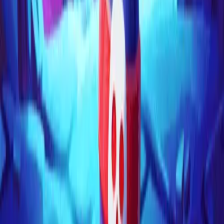
Banyak situs judi online
menawarkan bonus
seperti
deposit awal, cashback, atau free chips untuk menarik
pemain. Pemula harus memanfaatkan promosi ini untuk
meningkatkan modal tanpa harus mengeluarkan banyak
uang. Namun, selalu baca syarat dan ketentuan (terms
and conditions) agar memahami persyaratan yang
berlaku, seperti wagering requirements. Dengan
memanfaatkan bonus secara optimal, peluang untuk
menang bisa lebih besar tanpa risiko finansial yang tinggi
Daftar 15 Pasaran Togel Terpopuler
Yang Wajib Dicoba
Daftar 15 Pasaran Togel Terpopuler Yang Wajib Dicoba
merupakan panduan bagi para penggemar togel online
yang ingin mencoba variasi pasaran terbaik di dunia.
Konten ini menyajikan informasi lengkap seputar 15
pasaran togel ternama