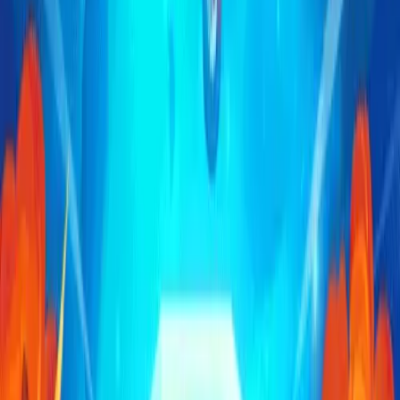
kemudahan transaksinya, termasuk deposit minimal
yang terjangkau, yaitu Rp5.000 via DANA. Hal ini
membuatnya banyak diminati oleh pemain pemula
maupun berpengalaman
Salah satu alasan utama pemain memilih Ongtoto adalah
karena reputasinya sebagai situs slot gacor hari ini.
Artinya, banyak pemain yang melaporkan
tingkat
kemenangan yang tinggi
pada beberapa jenis permainan
slot tertentu. Ongtoto bekerja sama dengan berbagai
provider ternama seperti Pragmatic Play, PG Soft, dan
Habanero, yang menyediakan RTP (Return to Player)
tinggi, sehingga peluang menang lebih besar. Pemain
juga bisa memantau update slot gacor harian melalui
informasi yang disediakan oleh situs
Ongtoto memberikan kemudahan bertransaksi dengan
menyediakan metode pembayaran via DANA, salah satu
dompet digital paling populer di Indonesia. Dengan