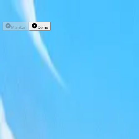
Daftar
Masuk
Mainkan
Demo
LUCKY TIGER
fivegaming
kembali
ONGTOTO Situs Slot Thail
Ongtoto
adalah salah satu situs judi online yang saat i
ini menawarkan berbagai jenis permainan slot online yan
transaksinya, termasuk deposit minimal yang terjangkau
Salah satu alasan utama pemain memilih Ongtoto adalah k
yang tinggi
pada beberapa jenis permainan slot tertentu. 
menyediakan RTP (Return to Player) tinggi, sehingga pel
oleh situs