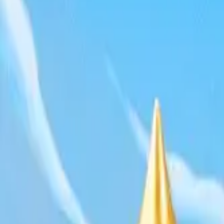
Ongtoto memberikan kemudahan bertransaksi dengan meny
minimal Rp5.000, pemain sudah bisa memulai taruhan di 
mereka yang ingin bermain dengan modal kecil. Fitur ini 
Selain menawarkan permainan yang menguntungkan, Ongtot
lisensi resmi dari lembaga perjudian internasional, sehi
memastikan pemain mendapatkan solusi cepat jika mengal
Bagi yang ingin mencoba peruntungan di slot online deng
berbagai game
slot gacor
yang sering memberikan jackpot.
update slot gacor hari ini dan manfaatkan bonus promo
Game Pragmatic Play Paling Seru & 