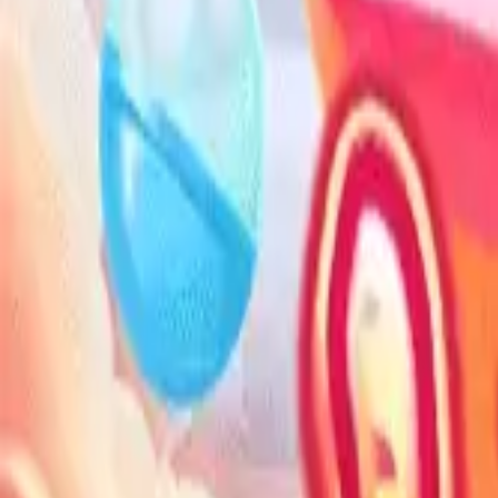
11. Slot Online Santa's Great Gifts
Slot Online Santa's Great Gifts adalah permainan slot
cerah dan simbol-simbol khas Natal seperti hadiah, poho
12. Slot Online The Dog House
Slot Online The Dog House adalah permainan slot yang
anjing yang penuh warna. Game ini menampilkan 5 gulungan 
13. Slot Online Great Rhino Megaways
Slot Online Great Rhino Megaways adalah permainan slot
menghasilkan hingga 200.704 cara untuk menang. Dikem
14. Slot Online Wild Bounty Showdown