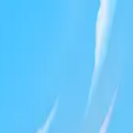
xwin 2026
" (memberikan kemenangan mudah) oleh para pemain. Situs
n itu, Ongtoto juga dikenal karena kemudahan
inati oleh pemain pemula maupun berpengalaman
nya, banyak pemain yang melaporkan
tingkat kemenangan
perti Pragmatic Play, PG Soft, dan Habanero, yang
 slot gacor harian melalui informasi yang disediakan