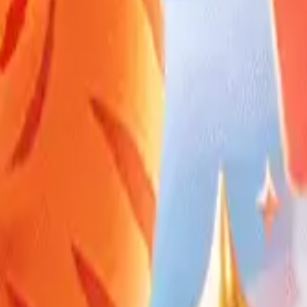
t Kaca. Dikembangkan oleh provider ternama, game ini
 popular
arat. Dikembangkan oleh Pragmatic Play, slot ini
 petualangan di Wild West. Dikembangkan oleh provider
ikembangkan oleh provider ternama, game ini menawarkan
 menarik