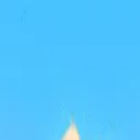
and Gampang Menang Dan Ma
ni sedang populer karena dianggap sebagai platform "gacor
g menarik dengan tampilan modern dan fitur lengkap. Selai
, yaitu Rp5.000 via DANA. Hal ini membuatnya banyak dim
arena reputasinya sebagai situs slot gacor hari ini. Arti
Ongtoto bekerja sama dengan berbagai provider ternama se
uang menang lebih besar. Pemain juga bisa memantau update