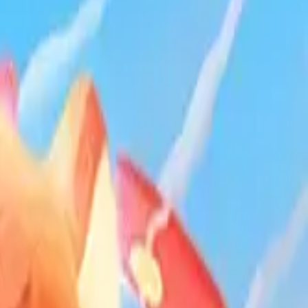
igital paling populer di Indonesia. Dengan deposit
anpa potongan, sehingga sangat menguntungkan bagi
bank namun ingin tetap bermain judi online
ya dengan sistem enkripsi canggih. Situs ini memiliki
ice yang siap membantu 24 jam juga menjadi nilai tambah,
n deposit Rp5.000 via DANA, pemain bisa mengakses
gung jawab dan tidak terlalu terbawa emosi. Pantau terus
elamat bermain dan semoga sukses