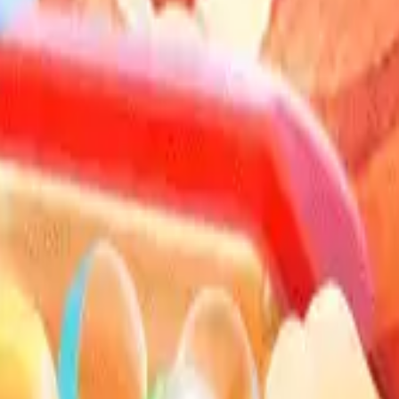
slot online terpopuler di tahun 2026, dengan beragam ju
es of Olympus, Sweet Bonanza, dan Starlight Princess masi
yang terinspirasi dari permainan tradisional Mahjong, men
kanisme permainan yang inovatif
 dikembangkan oleh Pragmatic Play, terinspirasi oleh mito
me
ng menarik dengan tema manis dan penuh warna, menawark
 desain grafis yang cerah dengan simbol-simbol seperti 