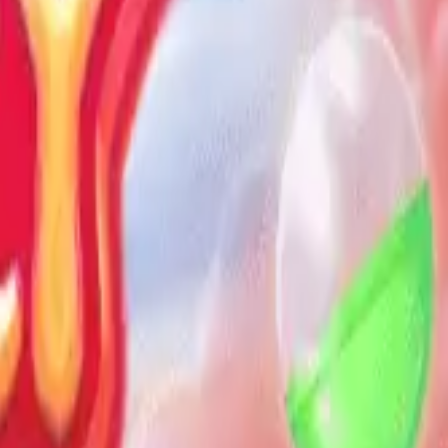
u dengan grafis yang menarik dan fitur bonus
g mengusung tema Natal dengan fitur dan pembayaran
er, slot, taruhan olahraga, atau casino live. Setiap
ine yang terpercaya dan berlisensi agar terhindar dari
di online
batas modal harian atau mingguan dan disiplin dalam
tan. Selain itu, alokasikan dana dengan proporsional