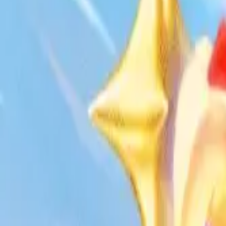
Pragmatic Play terus menjadi salah satu penyedia game 
besar (gacor). Beberapa game terbaik mereka seperti Gat
menguntungkan
1. Slot Online Mahjong Ways
Slot Online Mahjong Ways adalah permainan slot digital 
menarik. Game ini menawarkan grafis yang memukau, me
2. Slot Online Gates Of Olympus
Slot Online Gates of Olympus adalah permainan slot yang
Game ini menawarkan 6 reel dan menggunakan mekanis
3. Slot Online Sugar Rush 1000
Slot Online Sugar Rush 1000 adalah permainan slot ya
Dikembangkan oleh Pragmatic Play, game ini menampilkan