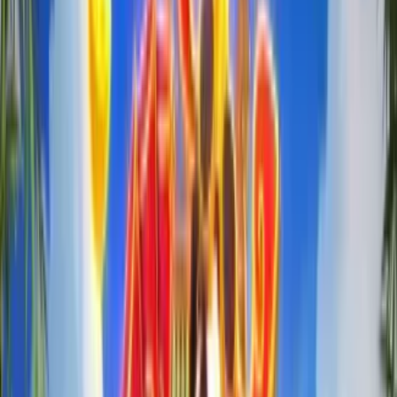
dengan modal kecil, Ongtoto bisa menjadi pilihan tepat.
Dengan deposit Rp5.000 via DANA, pemain bisa
mengakses berbagai game
slot gacor
yang sering
memberikan jackpot. Namun, tetap perlu diingat untuk
bermain secara bertanggung jawab dan tidak terlalu
terbawa emosi. Pantau terus update slot gacor hari ini
dan manfaatkan bonus promosi yang ditawarkan agar
peluang menang semakin besar. Selamat bermain dan
semoga sukses
Game Pragmatic Play Paling Seru &
Gacor 2026
Pragmatic Play terus menjadi salah satu penyedia game
slot online terpopuler di tahun 2026, dengan beragam
judul yang menawarkan keseruan dan potensi
kemenangan besar (gacor). Beberapa game terbaik
mereka seperti Gates of Olympus, Sweet Bonanza, dan
Starlight Princess masih menjadi favorit pemain karena
fitur bonus menguntungkan