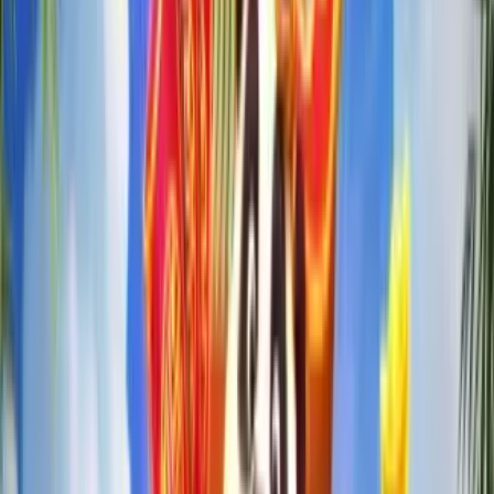
1. Slot Online Mahjong Ways
Slot Online Mahjong Ways adalah permainan slot digital
yang terinspirasi dari permainan tradisional Mahjong,
menggabungkan unsur-unsur klasik dengan fitur
modern yang menarik. Game ini menawarkan grafis
yang memukau, mekanisme permainan yang inovatif
2. Slot Online Gates Of Olympus
Slot Online Gates of Olympus adalah permainan slot
yang dikembangkan oleh Pragmatic Play, terinspirasi
oleh mitologi Yunani kuno dengan dewa Zeus sebagai
simbol utama. Game ini menawarkan 6 reel dan
menggunakan mekanisme
3. Slot Online Sugar Rush 1000