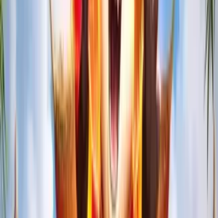
Slot Online Starlight Princess adalah permainan slot
yang dikembangkan oleh Pragmatic Play, menawarkan
pengalaman bermain yang magis dengan tema putri dan
dunia fantasi. Game ini menampilkan grafis yang
memukau, fitur bonus yang menggiurkan
6. Slot Online Lucky Neko
Slot Online Lucky Neko adalah permainan mesin slot
digital yang menawarkan tema Jepang yang
menggemaskan dengan karakter kucing (neko) yang
dianggap membawa keberuntungan. Dikembangkan
oleh PG Soft, game ini menampilkan grafis yang cerah
dan animasi yang menarik
7. Slot Online Gates Of Gatot Kaca
Slot Online Gates of Gatot Kaca adalah permainan slot
yang terinspirasi oleh legenda pahlawan wayang Jawa,