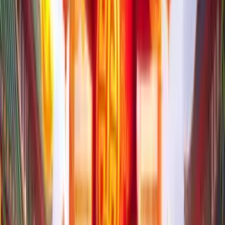
12. Slot Online The Dog House
Slot Online The Dog House adalah permainan slot yang
populer dikembangkan oleh Pragmatic Play,
menawarkan tema yang menggemaskan dengan latar
belakang rumah anjing yang penuh warna. Game ini
menampilkan 5 gulungan dan 20 paylines, dilengkapi
dengan fitur-fitur menarik seperti Wild Multipliers
13. Slot Online Great Rhino Megaways
Slot Online Great Rhino Megaways adalah permainan
slot yang menawarkan pengalaman bermain seru
dengan fitur Megaways yang inovatif, di mana setiap
putaran dapat menghasilkan hingga 200.704 cara untuk
menang. Dikembangkan oleh Pragmatic Play
14. Slot Online Wild Bounty Showdown