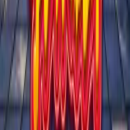
10. Togel Online Xiamen Lottery
Togel Online Xiamen Lottery adalah salah satu bentuk
perjudian daring yang menawarkan permainan togel
dengan sistem lotere yang berasal dari Xiamen,
Tiongkok. Permainan ini memungkinkan pemain untuk
memasang taruhan pada berbagai angka dengan
harapan memenangkan hadiah uang tunai
11. Togel Online Mancity 4D
Togel Online Mancity 4D adalah salah satu jenis
permainan judi togel digital yang mengacu pada pasaran
Manchester City (Mancity) dengan sistem 4 digit. Pemain
harus menebak angka keluaran 4D (0000-9999) yang
diundi berdasarkan hasil tertentu
12. Togel Online Arkansas Evening