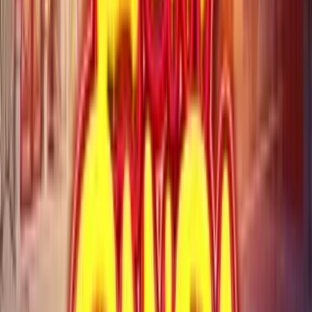
Togel Online Sydney Pools adalah permainan judi angka
yang berbasis pada hasil undian dari Sydney Pools,
salah satu pasaran togel terkenal yang berasal dari
Sydney, Australia. Permainan ini populer di kalangan
pemain togel online
4. Togel Online Cambodia Lottery
Togel Online Cambodia Lottery adalah salah satu bentuk
perjudian daring yang populer di kalangan pemain togel,
terutama yang tertarik dengan pasaran internasional.
Permainan ini menawarkan berbagai jenis taruhan
berdasarkan hasil undian resmi dari Cambodia Lottery,
5. Togel Online Newyork 4D
Togel Online New York 4D adalah permainan judi angka
berbasis digital yang mengacu pada hasil undian dari
pasar togel New York. Pemain harus menebak 4 digit