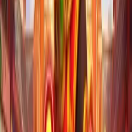
judi online, termasuk jenis permainan yang tersedia
seperti poker, slot, taruhan olahraga, atau casino live.
Setiap permainan memiliki aturan, strategi, dan tingkat
kesulitan yang berbeda. Penting juga untuk memilih
platform judi online yang terpercaya dan berlisensi agar
terhindar dari penipuan. Dengan pemahaman dasar
yang kuat, pemain dapat lebih siap menghadapi
tantangan dan peluang dalam judi online
Salah satu kunci kesuksesan dalam Slot Thailand adalah
manajemen keuangan yang baik. Pemula harus
menetapkan batas modal harian atau mingguan dan
disiplin dalam mematuhinya. Hindari tergoda untuk
mengejar kerugian (chasing losses) karena hal itu bisa
berujung pada kebangkrutan. Selain itu, alokasikan dana
dengan proporsional untuk berbagai permainan agar
risiko kerugian dapat diminimalisir. Dengan mengelola
uang secara cerdas, pemain bisa bertahan lebih lama
dan meningkatkan peluang menang