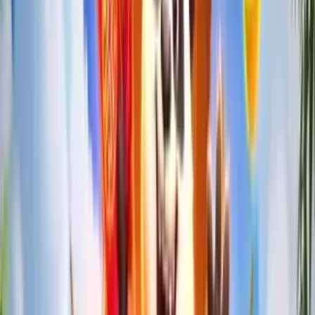
Slot Online Sugar Rush 1000 adalah permainan slot
yang menarik dengan tema manis dan penuh warna,
menawarkan pengalaman bermain yang seru dan
menghibur. Dikembangkan oleh Pragmatic Play, game ini
menampilkan desain grafis yang cerah dengan simbol-
simbol seperti permen, lolipop, dan karakter kartun
yang menggemaskan
4. Slot Online Sweet Bonanza
Sweet Bonanza adalah salah satu permainan slot online
populer yang dikembangkan oleh Pragmatic Play. Game
ini menawarkan tema buah-buahan yang cerah dan
manis dengan mekanisme cluster pays, di mana pemain
bisa mendapatkan kemenangan dengan mengumpulkan
grup simbol yang sama
5. Slot Online Starlight Princess