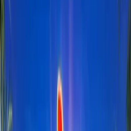
kemudahan transaksinya, termasuk deposit minimal
yang terjangkau, yaitu Rp5.000 via DANA. Hal ini
membuatnya banyak diminati oleh pemain pemula
maupun berpengalaman
Salah satu alasan utama pemain memilih Ongtoto adalah
karena reputasinya sebagai situs slot gacor hari ini.
Artinya, banyak pemain yang melaporkan
tingkat
kemenangan yang tinggi
pada beberapa jenis permainan
slot tertentu. Ongtoto bekerja sama dengan berbagai
provider ternama seperti Pragmatic Play, PG Soft, dan
Habanero, yang menyediakan RTP (Return to Player)
tinggi, sehingga peluang menang lebih besar. Pemain
juga bisa memantau update slot gacor harian melalui
informasi yang disediakan oleh situs
Ongtoto memberikan kemudahan bertransaksi dengan
menyediakan metode pembayaran via DANA, salah satu
dompet digital paling populer di Indonesia. Dengan