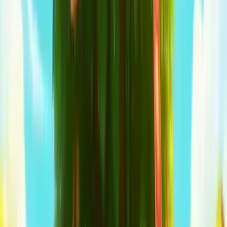
Gatot Kaca. Dikembangkan oleh provider ternama, game
ini menawarkan grafis yang memukau, fitur bonus
menarik, serta RTP (Return to Player) yang kompetitif,
membuatnya popular
8. Slot Online Wild West Gold
Slot online Wild West Gold adalah permainan judi digital
yang mengusung tema koboi dan kehidupan liar di
Amerika Barat. Dikembangkan oleh Pragmatic Play, slot
ini menawarkan 5 gulungan dengan 40 garis
pembayaran, dilengkapi fitur-fitur menarik
9. Slot Online Wild Bandito
Slot Online Wild Bandito adalah permainan slot yang
menawarkan pengalaman bermain seru dengan tema
koboi dan petualangan di Wild West. Dikembangkan oleh
provider ternama, slot ini menampilkan grafis yang
menarik, fitur bonus yang menggiurkan