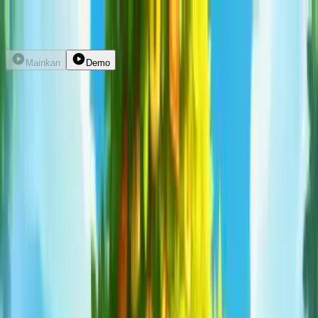
Daftar
Masuk
Mainkan
Demo
Lucky Fortune Tree
fatpanda
kembali
ONGTOTO Situs Slot
Thailand Gampang Menang
Dan Maxwin 2026
Ongtoto
adalah salah satu situs judi online yang saat ini
sedang populer karena dianggap sebagai platform
"gacor" (memberikan kemenangan mudah) oleh para
pemain. Situs ini menawarkan berbagai jenis permainan
slot online yang menarik dengan tampilan modern dan
fitur lengkap. Selain itu, Ongtoto juga dikenal karena