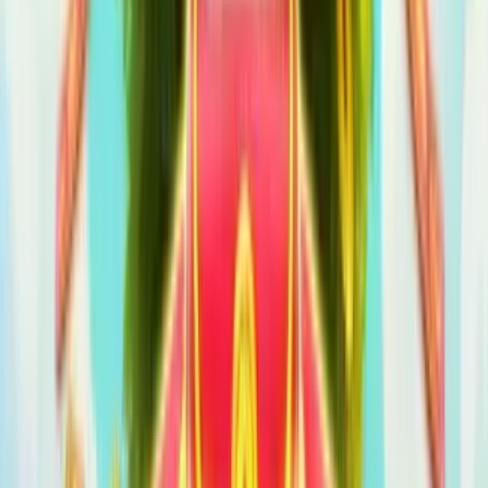
Slot Online Wild Bounty Showdown adalah permainan
slot bertema koboi yang menawarkan pengalaman
bermain seru dengan grafis yang menarik dan fitur
bonus menguntungkan. Dalam game ini, pemain akan
menemukan simbol-simbol
15. Slot Online Gates of Olympus Xmas 1000
Slot Online Gates of Olympus Xmas 1000 adalah varian
spesial dari permainan slot populer Gates of Olympus
yang mengusung tema Natal dengan fitur dan
pembayaran hingga 1000x taruhan. Dikembangkan oleh
Pragmatic Play
Panduan Lengkap Untuk Pemula
Yang Ingin Menang
Sebelum memulai, pemula harus memahami dasar-dasar