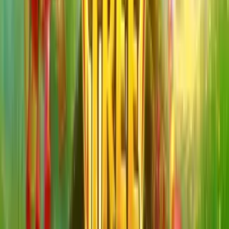
yang biasanya diumumkan setiap hari
8. Togel Online Shanghai Pools
Togel Online Shanghai Pools adalah salah satu bentuk
perjudian daring yang populer di kalangan pemain togel,
khususnya yang menyukai pasaran Shanghai.
Permainan ini menawarkan berbagai jenis taruhan,
seperti 2D, 3D, dan 4D, di mana pemain menebak angka
yang akan keluar pada hasil undian
9. Togel Online Michigan Midday
Togel Online Michigan Midday merujuk pada permainan
lotere online yang populer di Michigan, Amerika Serikat,
khususnya untuk hasil undian yang dilakukan pada siang
hari (midday). Permainan ini memungkinkan pemain
untuk memasang taruhan secara digital dengan memilih
angka-angka tertentu