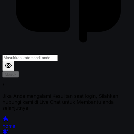
Masuk
*
Jika Anda mengalami Kesulitan saat login, Silahkan
hubungi kami di Live Chat untuk Membantu anda
selanjutnya
home