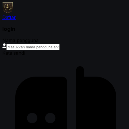
Daftar
login
Nama pengguna
Kata sandi