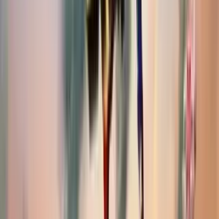
Slot Online Wild Bounty Showdown adalah permainan
slot bertema koboi yang menawarkan pengalaman
bermain seru dengan grafis yang menarik dan fitur
bonus menguntungkan. Dalam game ini, pemain akan
menemukan simbol-simbol
15. Slot Online Gates of Olympus Xmas 1000
Slot Online Gates of Olympus Xmas 1000 adalah varian
spesial dari permainan slot populer Gates of Olympus
yang mengusung tema Natal dengan fitur dan
pembayaran hingga 1000x taruhan. Dikembangkan oleh
Pragmatic Play
Panduan Lengkap Untuk Pemula
Yang Ingin Menang
Sebelum memulai, pemula harus memahami dasar-dasar