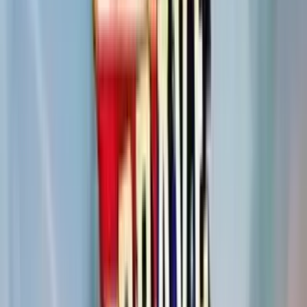
Gatot Kaca. Dikembangkan oleh provider ternama, game
ini menawarkan grafis yang memukau, fitur bonus
menarik, serta RTP (Return to Player) yang kompetitif,
membuatnya popular
8. Slot Online Wild West Gold
Slot online Wild West Gold adalah permainan judi digital
yang mengusung tema koboi dan kehidupan liar di
Amerika Barat. Dikembangkan oleh Pragmatic Play, slot
ini menawarkan 5 gulungan dengan 40 garis
pembayaran, dilengkapi fitur-fitur menarik
9. Slot Online Wild Bandito
Slot Online Wild Bandito adalah permainan slot yang
menawarkan pengalaman bermain seru dengan tema
koboi dan petualangan di Wild West. Dikembangkan oleh
provider ternama, slot ini menampilkan grafis yang
menarik, fitur bonus yang menggiurkan