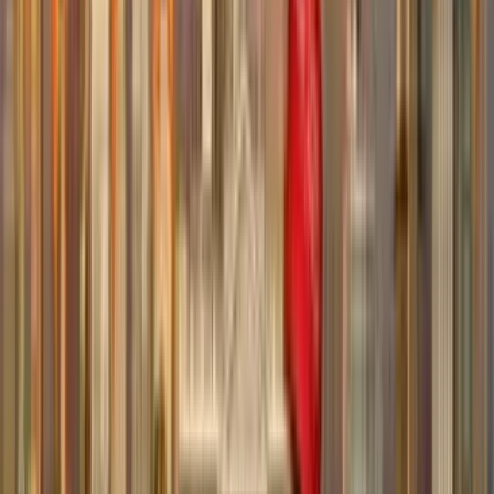
yang biasanya diumumkan setiap hari
8. Togel Online Shanghai Pools
Togel Online Shanghai Pools adalah salah satu bentuk
perjudian daring yang populer di kalangan pemain togel,
khususnya yang menyukai pasaran Shanghai.
Permainan ini menawarkan berbagai jenis taruhan,
seperti 2D, 3D, dan 4D, di mana pemain menebak angka
yang akan keluar pada hasil undian
9. Togel Online Michigan Midday
Togel Online Michigan Midday merujuk pada permainan
lotere online yang populer di Michigan, Amerika Serikat,
khususnya untuk hasil undian yang dilakukan pada siang
hari (midday). Permainan ini memungkinkan pemain
untuk memasang taruhan secara digital dengan memilih
angka-angka tertentu