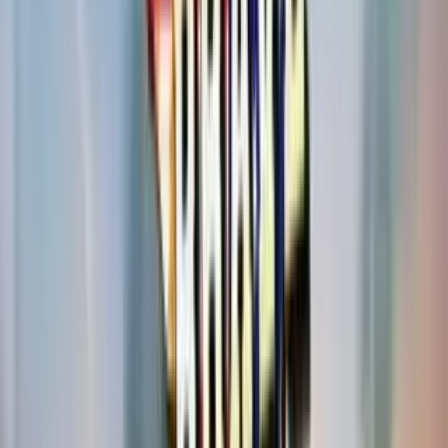
10. Slot Online 5 Lions Bonanza
Slot Online 5 Lions Bonanza adalah salah satu
permainan slot yang populer di kalangan penggemar judi
online. Dikembangkan oleh provider ternama, game ini
menawarkan tema oriental dengan simbol-simbol seperti
singa emas, koin keberuntungan, dan nuansa tradisional
Tiongkok yang menarik
11. Slot Online Santa's Great Gifts
Slot Online Santa's Great Gifts adalah permainan slot
bertema Natal yang menawarkan pengalaman bermain
yang menyenangkan dan penuh hadiah. Dengan grafis
yang cerah dan simbol-simbol khas Natal seperti hadiah,
pohon cemara, dan Santa Claus, permainan ini cocok
dimainkan selama musim liburan