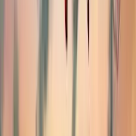
judi online, termasuk jenis permainan yang tersedia
seperti poker, slot, taruhan olahraga, atau casino live.
Setiap permainan memiliki aturan, strategi, dan tingkat
kesulitan yang berbeda. Penting juga untuk memilih
platform judi online yang terpercaya dan berlisensi agar
terhindar dari penipuan. Dengan pemahaman dasar
yang kuat, pemain dapat lebih siap menghadapi
tantangan dan peluang dalam judi online
Salah satu kunci kesuksesan dalam Slot Thailand adalah
manajemen keuangan yang baik. Pemula harus
menetapkan batas modal harian atau mingguan dan
disiplin dalam mematuhinya. Hindari tergoda untuk
mengejar kerugian (chasing losses) karena hal itu bisa
berujung pada kebangkrutan. Selain itu, alokasikan dana
dengan proporsional untuk berbagai permainan agar
risiko kerugian dapat diminimalisir. Dengan mengelola
uang secara cerdas, pemain bisa bertahan lebih lama
dan meningkatkan peluang menang