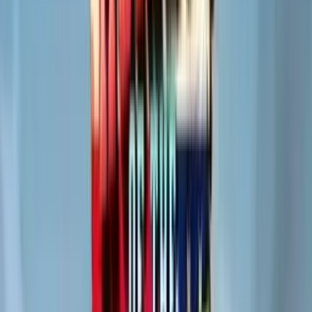
Slot Online Sugar Rush 1000 adalah permainan slot
yang menarik dengan tema manis dan penuh warna,
menawarkan pengalaman bermain yang seru dan
menghibur. Dikembangkan oleh Pragmatic Play, game ini
menampilkan desain grafis yang cerah dengan simbol-
simbol seperti permen, lolipop, dan karakter kartun
yang menggemaskan
4. Slot Online Sweet Bonanza
Sweet Bonanza adalah salah satu permainan slot online
populer yang dikembangkan oleh Pragmatic Play. Game
ini menawarkan tema buah-buahan yang cerah dan
manis dengan mekanisme cluster pays, di mana pemain
bisa mendapatkan kemenangan dengan mengumpulkan
grup simbol yang sama
5. Slot Online Starlight Princess