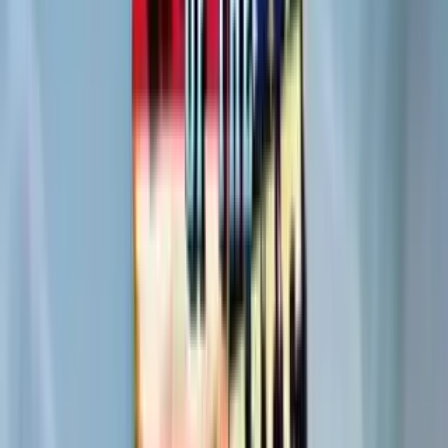
Slot Online Starlight Princess adalah permainan slot
yang dikembangkan oleh Pragmatic Play, menawarkan
pengalaman bermain yang magis dengan tema putri dan
dunia fantasi. Game ini menampilkan grafis yang
memukau, fitur bonus yang menggiurkan
6. Slot Online Lucky Neko
Slot Online Lucky Neko adalah permainan mesin slot
digital yang menawarkan tema Jepang yang
menggemaskan dengan karakter kucing (neko) yang
dianggap membawa keberuntungan. Dikembangkan
oleh PG Soft, game ini menampilkan grafis yang cerah
dan animasi yang menarik
7. Slot Online Gates Of Gatot Kaca
Slot Online Gates of Gatot Kaca adalah permainan slot
yang terinspirasi oleh legenda pahlawan wayang Jawa,