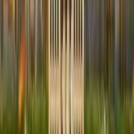
Togel Online Arkansas Evening merujuk pada permainan
togel (toto gelap) yang dapat dimainkan secara daring
dengan mengikuti hasil undian Arkansas Evening, salah
satu jenis undian yang diadakan di negara bagian
Arkansas, Amerika Serikat
13. Togel Online Florida Evening
Togel Online Florida Evening merujuk pada permainan
togel yang dapat dimainkan secara daring dengan
mengikuti hasil undian dari Florida Evening, sebuah
pasaran togel yang populer di Amerika Serikat.
Permainan ini biasanya menawarkan berbagai jenis
taruhan
14. Togel Online Osaka Lottery
Togel Online Osaka Lottery adalah salah satu bentuk
permainan judi angka yang populer di kalangan