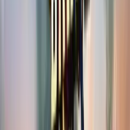
12. Slot Online The Dog House
Slot Online The Dog House adalah permainan slot yang
populer dikembangkan oleh Pragmatic Play,
menawarkan tema yang menggemaskan dengan latar
belakang rumah anjing yang penuh warna. Game ini
menampilkan 5 gulungan dan 20 paylines, dilengkapi
dengan fitur-fitur menarik seperti Wild Multipliers
13. Slot Online Great Rhino Megaways
Slot Online Great Rhino Megaways adalah permainan
slot yang menawarkan pengalaman bermain seru
dengan fitur Megaways yang inovatif, di mana setiap
putaran dapat menghasilkan hingga 200.704 cara untuk
menang. Dikembangkan oleh Pragmatic Play
14. Slot Online Wild Bounty Showdown