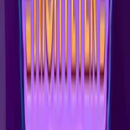
Banyak situs judi online
menawarkan bonus
seperti
deposit awal, cashback, atau free chips untuk menarik
pemain. Pemula harus memanfaatkan promosi ini untuk
meningkatkan modal tanpa harus mengeluarkan banyak
uang. Namun, selalu baca syarat dan ketentuan (terms
and conditions) agar memahami persyaratan yang
berlaku, seperti wagering requirements. Dengan
memanfaatkan bonus secara optimal, peluang untuk
menang bisa lebih besar tanpa risiko finansial yang tinggi
Daftar 15 Pasaran Togel Terpopuler
Yang Wajib Dicoba
Daftar 15 Pasaran Togel Terpopuler Yang Wajib Dicoba
merupakan panduan bagi para penggemar togel online
yang ingin mencoba variasi pasaran terbaik di dunia.
Konten ini menyajikan informasi lengkap seputar 15
pasaran togel ternama