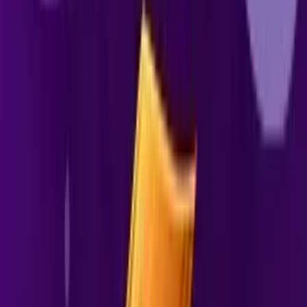
Slot Online Sugar Rush 1000 adalah permainan slot
yang menarik dengan tema manis dan penuh warna,
menawarkan pengalaman bermain yang seru dan
menghibur. Dikembangkan oleh Pragmatic Play, game ini
menampilkan desain grafis yang cerah dengan simbol-
simbol seperti permen, lolipop, dan karakter kartun
yang menggemaskan
4. Slot Online Sweet Bonanza
Sweet Bonanza adalah salah satu permainan slot online
populer yang dikembangkan oleh Pragmatic Play. Game
ini menawarkan tema buah-buahan yang cerah dan
manis dengan mekanisme cluster pays, di mana pemain
bisa mendapatkan kemenangan dengan mengumpulkan
grup simbol yang sama
5. Slot Online Starlight Princess