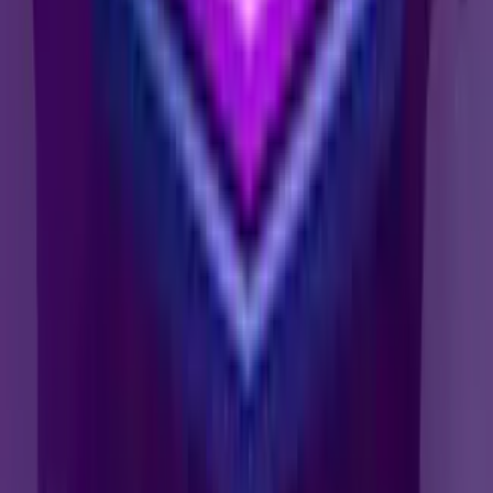
Togel Online Sydney Pools adalah permainan judi angka
yang berbasis pada hasil undian dari Sydney Pools,
salah satu pasaran togel terkenal yang berasal dari
Sydney, Australia. Permainan ini populer di kalangan
pemain togel online
4. Togel Online Cambodia Lottery
Togel Online Cambodia Lottery adalah salah satu bentuk
perjudian daring yang populer di kalangan pemain togel,
terutama yang tertarik dengan pasaran internasional.
Permainan ini menawarkan berbagai jenis taruhan
berdasarkan hasil undian resmi dari Cambodia Lottery,
5. Togel Online Newyork 4D
Togel Online New York 4D adalah permainan judi angka
berbasis digital yang mengacu pada hasil undian dari
pasar togel New York. Pemain harus menebak 4 digit