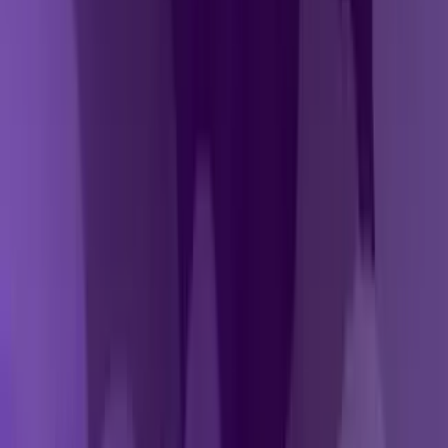
Togel Online Arkansas Evening merujuk pada permainan
togel (toto gelap) yang dapat dimainkan secara daring
dengan mengikuti hasil undian Arkansas Evening, salah
satu jenis undian yang diadakan di negara bagian
Arkansas, Amerika Serikat
13. Togel Online Florida Evening
Togel Online Florida Evening merujuk pada permainan
togel yang dapat dimainkan secara daring dengan
mengikuti hasil undian dari Florida Evening, sebuah
pasaran togel yang populer di Amerika Serikat.
Permainan ini biasanya menawarkan berbagai jenis
taruhan
14. Togel Online Osaka Lottery
Togel Online Osaka Lottery adalah salah satu bentuk
permainan judi angka yang populer di kalangan