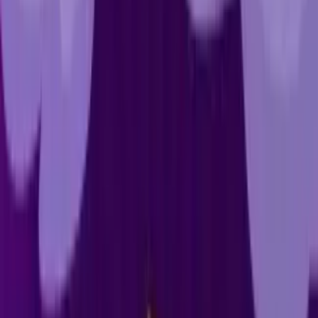
1. Slot Online Mahjong Ways
Slot Online Mahjong Ways adalah permainan slot digital
yang terinspirasi dari permainan tradisional Mahjong,
menggabungkan unsur-unsur klasik dengan fitur
modern yang menarik. Game ini menawarkan grafis
yang memukau, mekanisme permainan yang inovatif
2. Slot Online Gates Of Olympus
Slot Online Gates of Olympus adalah permainan slot
yang dikembangkan oleh Pragmatic Play, terinspirasi
oleh mitologi Yunani kuno dengan dewa Zeus sebagai
simbol utama. Game ini menawarkan 6 reel dan
menggunakan mekanisme
3. Slot Online Sugar Rush 1000