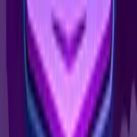
1. Togel Online Singapore Pools
Togel Online Singapore Pools adalah bentuk perjudian
daring yang memungkinkan pemain untuk memasang
taruhan pada angka-angka tertentu dengan harapan
memenangkan hadiah berdasarkan hasil undian resmi
dari Singapore Pools. Permainan ini sangat populer di
Indonesia
2. Togel Online Hongkong Pools
Togel Online Hongkong Pools adalah salah satu bentuk
perjudian daring yang populer di Indonesia, di mana
pemain dapat memasang taruhan pada hasil keluaran
angka dari Hongkong Pools. Permainan ini menawarkan
berbagai jenis pasaran, seperti 4D, 3D, dan 2D
3. Togel Online Sydney Pools