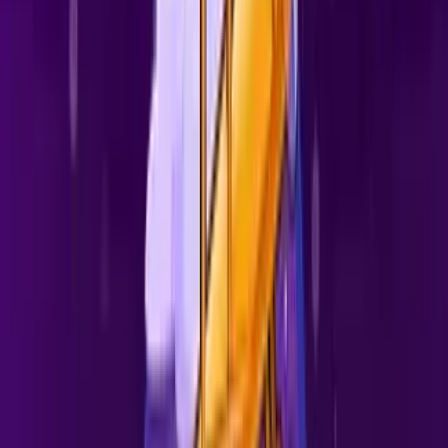
10. Slot Online 5 Lions Bonanza
Slot Online 5 Lions Bonanza adalah salah satu
permainan slot yang populer di kalangan penggemar judi
online. Dikembangkan oleh provider ternama, game ini
menawarkan tema oriental dengan simbol-simbol seperti
singa emas, koin keberuntungan, dan nuansa tradisional
Tiongkok yang menarik
11. Slot Online Santa's Great Gifts
Slot Online Santa's Great Gifts adalah permainan slot
bertema Natal yang menawarkan pengalaman bermain
yang menyenangkan dan penuh hadiah. Dengan grafis
yang cerah dan simbol-simbol khas Natal seperti hadiah,
pohon cemara, dan Santa Claus, permainan ini cocok
dimainkan selama musim liburan