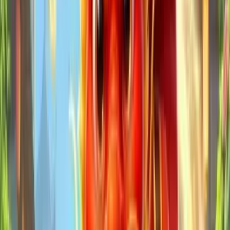
Slot Online Starlight Princess adalah permainan slot
yang dikembangkan oleh Pragmatic Play, menawarkan
pengalaman bermain yang magis dengan tema putri dan
dunia fantasi. Game ini menampilkan grafis yang
memukau, fitur bonus yang menggiurkan
6. Slot Online Lucky Neko
Slot Online Lucky Neko adalah permainan mesin slot
digital yang menawarkan tema Jepang yang
menggemaskan dengan karakter kucing (neko) yang
dianggap membawa keberuntungan. Dikembangkan
oleh PG Soft, game ini menampilkan grafis yang cerah
dan animasi yang menarik
7. Slot Online Gates Of Gatot Kaca
Slot Online Gates of Gatot Kaca adalah permainan slot
yang terinspirasi oleh legenda pahlawan wayang Jawa,