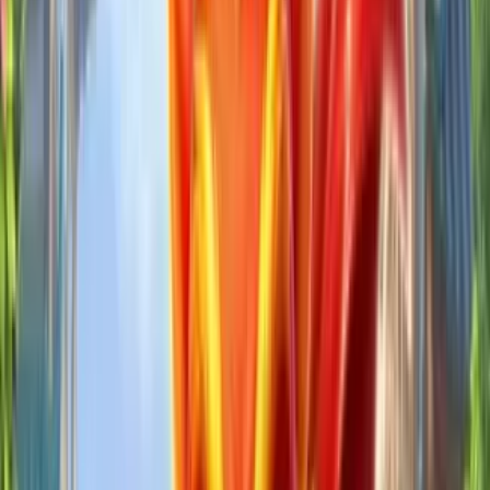
1. Slot Online Mahjong Ways
Slot Online Mahjong Ways adalah permainan slot digital
yang terinspirasi dari permainan tradisional Mahjong,
menggabungkan unsur-unsur klasik dengan fitur
modern yang menarik. Game ini menawarkan grafis
yang memukau, mekanisme permainan yang inovatif
2. Slot Online Gates Of Olympus
Slot Online Gates of Olympus adalah permainan slot
yang dikembangkan oleh Pragmatic Play, terinspirasi
oleh mitologi Yunani kuno dengan dewa Zeus sebagai
simbol utama. Game ini menawarkan 6 reel dan
menggunakan mekanisme
3. Slot Online Sugar Rush 1000