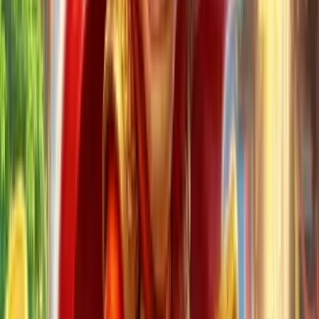
12. Slot Online The Dog House
Slot Online The Dog House adalah permainan slot yang
populer dikembangkan oleh Pragmatic Play,
menawarkan tema yang menggemaskan dengan latar
belakang rumah anjing yang penuh warna. Game ini
menampilkan 5 gulungan dan 20 paylines, dilengkapi
dengan fitur-fitur menarik seperti Wild Multipliers
13. Slot Online Great Rhino Megaways
Slot Online Great Rhino Megaways adalah permainan
slot yang menawarkan pengalaman bermain seru
dengan fitur Megaways yang inovatif, di mana setiap
putaran dapat menghasilkan hingga 200.704 cara untuk
menang. Dikembangkan oleh Pragmatic Play
14. Slot Online Wild Bounty Showdown