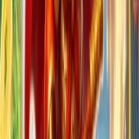
Slot Online Wild Bounty Showdown adalah permainan
slot bertema koboi yang menawarkan pengalaman
bermain seru dengan grafis yang menarik dan fitur
bonus menguntungkan. Dalam game ini, pemain akan
menemukan simbol-simbol
15. Slot Online Gates of Olympus Xmas 1000
Slot Online Gates of Olympus Xmas 1000 adalah varian
spesial dari permainan slot populer Gates of Olympus
yang mengusung tema Natal dengan fitur dan
pembayaran hingga 1000x taruhan. Dikembangkan oleh
Pragmatic Play
Panduan Lengkap Untuk Pemula
Yang Ingin Menang
Sebelum memulai, pemula harus memahami dasar-dasar