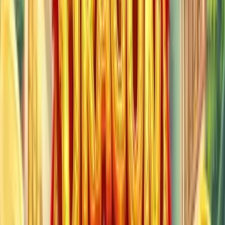
yang biasanya diumumkan setiap hari
8. Togel Online Shanghai Pools
Togel Online Shanghai Pools adalah salah satu bentuk
perjudian daring yang populer di kalangan pemain togel,
khususnya yang menyukai pasaran Shanghai.
Permainan ini menawarkan berbagai jenis taruhan,
seperti 2D, 3D, dan 4D, di mana pemain menebak angka
yang akan keluar pada hasil undian
9. Togel Online Michigan Midday
Togel Online Michigan Midday merujuk pada permainan
lotere online yang populer di Michigan, Amerika Serikat,
khususnya untuk hasil undian yang dilakukan pada siang
hari (midday). Permainan ini memungkinkan pemain
untuk memasang taruhan secara digital dengan memilih
angka-angka tertentu