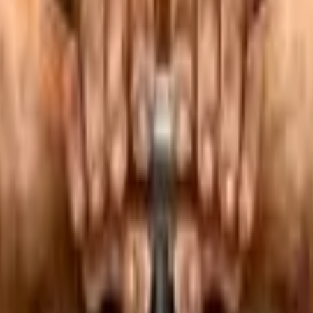
 bertema Natal yang menawarkan pengalaman bermain yang 
n cemara, dan Santa Claus, permainan ini cocok dimainkan
 populer dikembangkan oleh Pragmatic Play, menawarkan 
dan 20 paylines, dilengkapi dengan fitur-fitur menarik sep
 yang menawarkan pengalaman bermain seru dengan fitur M
bangkan oleh Pragmatic Play