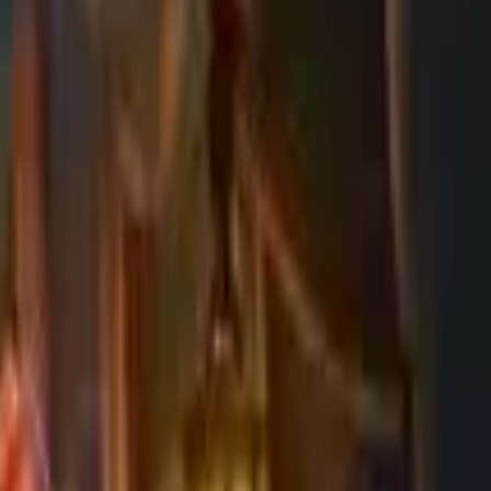
ni menawarkan tema buah-buahan yang cerah dan manis
ol yang sama
aman bermain yang magis dengan tema putri dan dunia
engan karakter kucing (neko) yang dianggap membawa