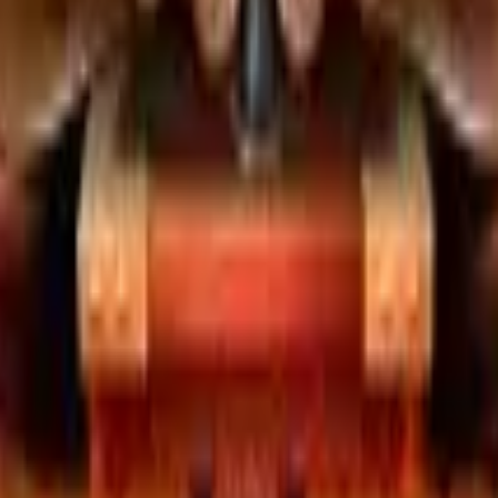
t bertema koboi yang menawarkan pengalaman bermain ser
n simbol-simbol
pesial dari permainan slot populer Gates of Olympus yan
y
 Ingin Menang
online, termasuk jenis permainan yang tersedia seperti pok
 yang berbeda. Penting juga untuk memilih platform judi onl
at lebih siap menghadapi tantangan dan peluang dalam ju
 manajemen keuangan yang baik. Pemula harus menetapkan 
asing losses) karena hal itu bisa berujung pada kebangkru