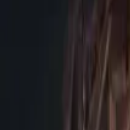
Ongtoto memberikan kemudahan bertransaksi dengan meny
minimal Rp5.000, pemain sudah bisa memulai taruhan di 
mereka yang ingin bermain dengan modal kecil. Fitur ini 
Selain menawarkan permainan yang menguntungkan, Ongtot
lisensi resmi dari lembaga perjudian internasional, sehi
memastikan pemain mendapatkan solusi cepat jika mengal
Bagi yang ingin mencoba peruntungan di slot online deng
berbagai game
slot gacor
yang sering memberikan jackpot.
update slot gacor hari ini dan manfaatkan bonus promo
Game Pragmatic Play Paling Seru & 