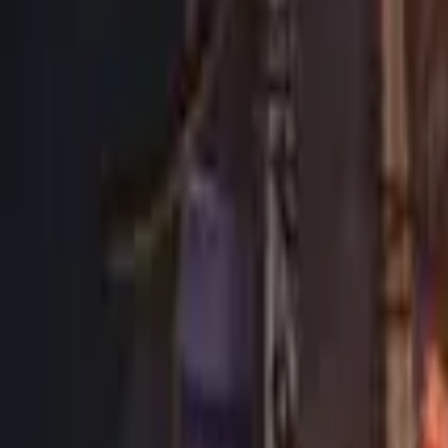
4. Slot Online Sweet Bonanza
Sweet Bonanza adalah salah satu permainan slot online
dengan mekanisme cluster pays, di mana pemain bisa 
5. Slot Online Starlight Princess
Slot Online Starlight Princess adalah permainan slot y
fantasi. Game ini menampilkan grafis yang memukau, fit
6. Slot Online Lucky Neko
Slot Online Lucky Neko adalah permainan mesin slot d
keberuntungan. Dikembangkan oleh PG Soft, game ini me
7. Slot Online Gates Of Gatot Kaca