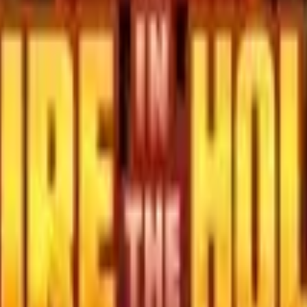
inimalisir. Dengan mengelola uang secara cerdas, pemain 
tapi juga membutuhkan strategi. Pemula disarankan untuk 
an bonus dan promosi. Banyak sumber daya gratis seperti 
getahuan yang dimiliki, semakin besar peluang untuk m
asi setelah kalah, dapat mengganggu pengambilan keputusan
ng emosi atau lelah adalah langkah bijak untuk menghindar
n taruhan yang lebih rasional
it awal, cashback, atau free chips untuk menarik pemain.
ng. Namun, selalu baca syarat dan ketentuan (terms and 
s secara optimal, peluang untuk menang bisa lebih besar t
Yang Wajib Dicoba