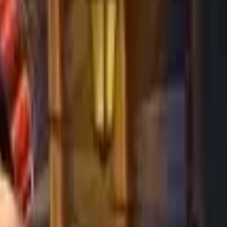
t Kaca. Dikembangkan oleh provider ternama, game ini
 popular
arat. Dikembangkan oleh Pragmatic Play, slot ini
 petualangan di Wild West. Dikembangkan oleh provider
ikembangkan oleh provider ternama, game ini menawarkan
 menarik