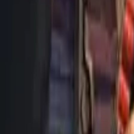
Slot Online Gates of Gatot Kaca adalah permainan slot y
menawarkan grafis yang memukau, fitur bonus menarik, s
8. Slot Online Wild West Gold
Slot online Wild West Gold adalah permainan judi digital
menawarkan 5 gulungan dengan 40 garis pembayaran, dile
9. Slot Online Wild Bandito
Slot Online Wild Bandito adalah permainan slot yang m
ternama, slot ini menampilkan grafis yang menarik, fitu
10. Slot Online 5 Lions Bonanza
Slot Online 5 Lions Bonanza adalah salah satu permaina
tema oriental dengan simbol-simbol seperti singa emas, 