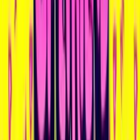
Togel Online Sydney Pools adalah permainan judi angka
yang berbasis pada hasil undian dari Sydney Pools,
salah satu pasaran togel terkenal yang berasal dari
Sydney, Australia. Permainan ini populer di kalangan
pemain togel online
4. Togel Online Cambodia Lottery
Togel Online Cambodia Lottery adalah salah satu bentuk
perjudian daring yang populer di kalangan pemain togel,
terutama yang tertarik dengan pasaran internasional.
Permainan ini menawarkan berbagai jenis taruhan
berdasarkan hasil undian resmi dari Cambodia Lottery,
5. Togel Online Newyork 4D
Togel Online New York 4D adalah permainan judi angka
berbasis digital yang mengacu pada hasil undian dari
pasar togel New York. Pemain harus menebak 4 digit