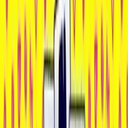
dengan modal kecil, Ongtoto bisa menjadi pilihan tepat.
Dengan deposit Rp5.000 via DANA, pemain bisa
mengakses berbagai game
slot gacor
yang sering
memberikan jackpot. Namun, tetap perlu diingat untuk
bermain secara bertanggung jawab dan tidak terlalu
terbawa emosi. Pantau terus update slot gacor hari ini
dan manfaatkan bonus promosi yang ditawarkan agar
peluang menang semakin besar. Selamat bermain dan
semoga sukses
Game Pragmatic Play Paling Seru &
Gacor 2026
Pragmatic Play terus menjadi salah satu penyedia game
slot online terpopuler di tahun 2026, dengan beragam
judul yang menawarkan keseruan dan potensi
kemenangan besar (gacor). Beberapa game terbaik
mereka seperti Gates of Olympus, Sweet Bonanza, dan
Starlight Princess masih menjadi favorit pemain karena
fitur bonus menguntungkan