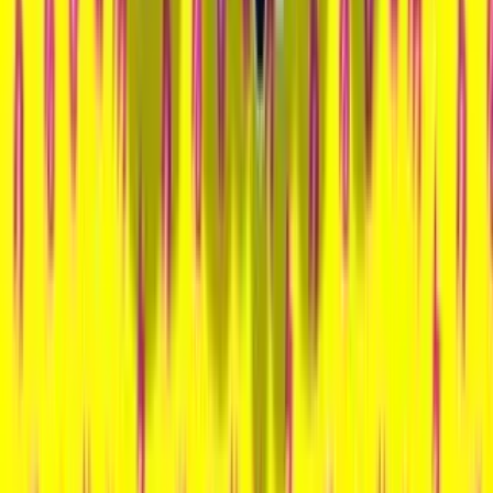
10. Togel Online Xiamen Lottery
Togel Online Xiamen Lottery adalah salah satu bentuk
perjudian daring yang menawarkan permainan togel
dengan sistem lotere yang berasal dari Xiamen,
Tiongkok. Permainan ini memungkinkan pemain untuk
memasang taruhan pada berbagai angka dengan
harapan memenangkan hadiah uang tunai
11. Togel Online Mancity 4D
Togel Online Mancity 4D adalah salah satu jenis
permainan judi togel digital yang mengacu pada pasaran
Manchester City (Mancity) dengan sistem 4 digit. Pemain
harus menebak angka keluaran 4D (0000-9999) yang
diundi berdasarkan hasil tertentu
12. Togel Online Arkansas Evening