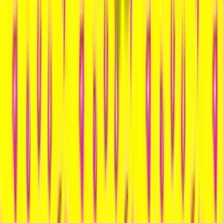
Togel Online Arkansas Evening merujuk pada permainan
togel (toto gelap) yang dapat dimainkan secara daring
dengan mengikuti hasil undian Arkansas Evening, salah
satu jenis undian yang diadakan di negara bagian
Arkansas, Amerika Serikat
13. Togel Online Florida Evening
Togel Online Florida Evening merujuk pada permainan
togel yang dapat dimainkan secara daring dengan
mengikuti hasil undian dari Florida Evening, sebuah
pasaran togel yang populer di Amerika Serikat.
Permainan ini biasanya menawarkan berbagai jenis
taruhan
14. Togel Online Osaka Lottery
Togel Online Osaka Lottery adalah salah satu bentuk
permainan judi angka yang populer di kalangan