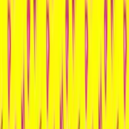
kemudahan transaksinya, termasuk deposit minimal
yang terjangkau, yaitu Rp5.000 via DANA. Hal ini
membuatnya banyak diminati oleh pemain pemula
maupun berpengalaman
Salah satu alasan utama pemain memilih Ongtoto adalah
karena reputasinya sebagai situs slot gacor hari ini.
Artinya, banyak pemain yang melaporkan
tingkat
kemenangan yang tinggi
pada beberapa jenis permainan
slot tertentu. Ongtoto bekerja sama dengan berbagai
provider ternama seperti Pragmatic Play, PG Soft, dan
Habanero, yang menyediakan RTP (Return to Player)
tinggi, sehingga peluang menang lebih besar. Pemain
juga bisa memantau update slot gacor harian melalui
informasi yang disediakan oleh situs
Ongtoto memberikan kemudahan bertransaksi dengan
menyediakan metode pembayaran via DANA, salah satu
dompet digital paling populer di Indonesia. Dengan