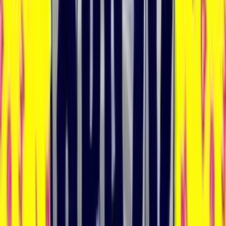
Slot Online Starlight Princess adalah permainan slot
yang dikembangkan oleh Pragmatic Play, menawarkan
pengalaman bermain yang magis dengan tema putri dan
dunia fantasi. Game ini menampilkan grafis yang
memukau, fitur bonus yang menggiurkan
6. Slot Online Lucky Neko
Slot Online Lucky Neko adalah permainan mesin slot
digital yang menawarkan tema Jepang yang
menggemaskan dengan karakter kucing (neko) yang
dianggap membawa keberuntungan. Dikembangkan
oleh PG Soft, game ini menampilkan grafis yang cerah
dan animasi yang menarik
7. Slot Online Gates Of Gatot Kaca
Slot Online Gates of Gatot Kaca adalah permainan slot
yang terinspirasi oleh legenda pahlawan wayang Jawa,