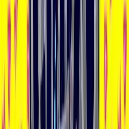
10. Slot Online 5 Lions Bonanza
Slot Online 5 Lions Bonanza adalah salah satu
permainan slot yang populer di kalangan penggemar judi
online. Dikembangkan oleh provider ternama, game ini
menawarkan tema oriental dengan simbol-simbol seperti
singa emas, koin keberuntungan, dan nuansa tradisional
Tiongkok yang menarik
11. Slot Online Santa's Great Gifts
Slot Online Santa's Great Gifts adalah permainan slot
bertema Natal yang menawarkan pengalaman bermain
yang menyenangkan dan penuh hadiah. Dengan grafis
yang cerah dan simbol-simbol khas Natal seperti hadiah,
pohon cemara, dan Santa Claus, permainan ini cocok
dimainkan selama musim liburan