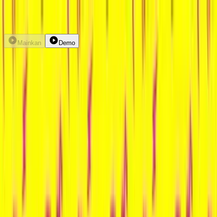
Daftar
Masuk
Mainkan
Demo
Crazy Ex-Girlfriend
nolimitcity
kembali
ONGTOTO Situs Slot
Thailand Gampang Menang
Dan Maxwin 2026
Ongtoto
adalah salah satu situs judi online yang saat ini
sedang populer karena dianggap sebagai platform
"gacor" (memberikan kemenangan mudah) oleh para
pemain. Situs ini menawarkan berbagai jenis permainan
slot online yang menarik dengan tampilan modern dan
fitur lengkap. Selain itu, Ongtoto juga dikenal karena