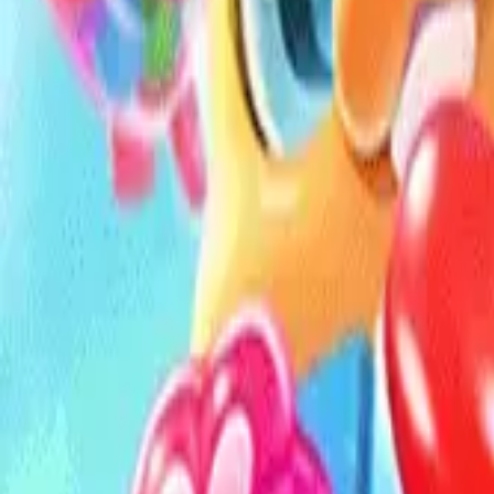
Slot Online Gates of Gatot Kaca adalah permainan slot y
menawarkan grafis yang memukau, fitur bonus menarik, s
8. Slot Online Wild West Gold
Slot online Wild West Gold adalah permainan judi digital
menawarkan 5 gulungan dengan 40 garis pembayaran, dile
9. Slot Online Wild Bandito
Slot Online Wild Bandito adalah permainan slot yang m
ternama, slot ini menampilkan grafis yang menarik, fitu
10. Slot Online 5 Lions Bonanza
Slot Online 5 Lions Bonanza adalah salah satu permaina
tema oriental dengan simbol-simbol seperti singa emas, 