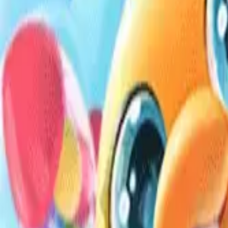
4. Slot Online Sweet Bonanza
Sweet Bonanza adalah salah satu permainan slot online
dengan mekanisme cluster pays, di mana pemain bisa 
5. Slot Online Starlight Princess
Slot Online Starlight Princess adalah permainan slot y
fantasi. Game ini menampilkan grafis yang memukau, fit
6. Slot Online Lucky Neko
Slot Online Lucky Neko adalah permainan mesin slot d
keberuntungan. Dikembangkan oleh PG Soft, game ini me
7. Slot Online Gates Of Gatot Kaca