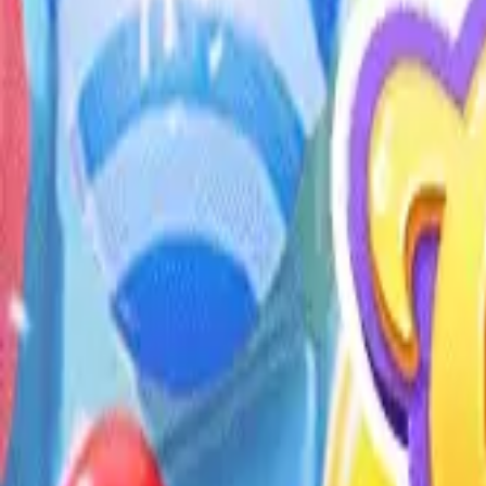
untuk berbagai permainan agar risiko kerugian dapat dim
menang
Judi online bukan sekadar permainan untung-untungan, te
cara membaca peluang, mengatur taruhan, atau memanfaatk
membantu meningkatkan pemahaman. Semakin banyak pen
Emosi yang tidak stabil, seperti keserakahan atau frust
tenang dalam segala situasi. Berhenti bermain saat seda
kuat, pemain dapat berpikir jernih dan membuat keputusa
Banyak situs judi online
menawarkan bonus
seperti depos
meningkatkan modal tanpa harus mengeluarkan banyak ua
seperti wagering requirements. Dengan memanfaatkan bonu
Daftar 15 Pasaran Togel Terpopuler 