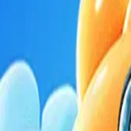
Pragmatic Play terus menjadi salah satu penyedia game 
besar (gacor). Beberapa game terbaik mereka seperti Gat
menguntungkan
1. Slot Online Mahjong Ways
Slot Online Mahjong Ways adalah permainan slot digital 
menarik. Game ini menawarkan grafis yang memukau, me
2. Slot Online Gates Of Olympus
Slot Online Gates of Olympus adalah permainan slot yang
Game ini menawarkan 6 reel dan menggunakan mekanis
3. Slot Online Sugar Rush 1000
Slot Online Sugar Rush 1000 adalah permainan slot ya
Dikembangkan oleh Pragmatic Play, game ini menampilkan