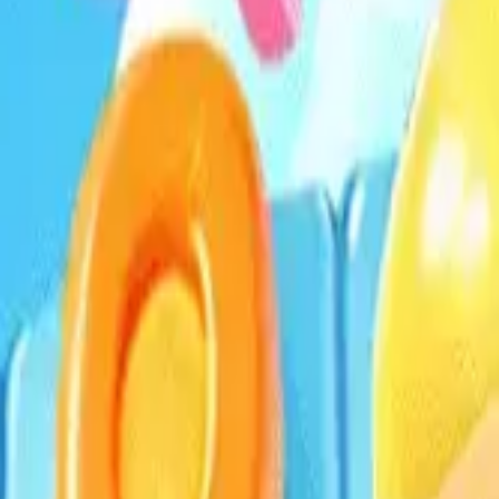
ni menawarkan tema buah-buahan yang cerah dan manis
ol yang sama
aman bermain yang magis dengan tema putri dan dunia
engan karakter kucing (neko) yang dianggap membawa